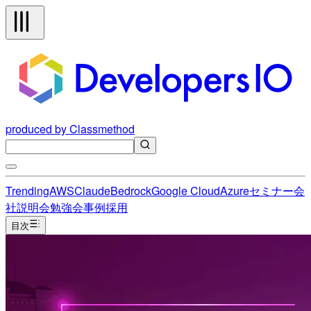
produced by Classmethod
Trending
AWS
Claude
Bedrock
Google Cloud
Azure
セミナー
会
社説明会
勉強会
事例
採用
目次