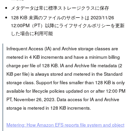
メタデータは常に標準ストレージクラスに保存
128 KiB 未満のファイルのサポートは 2023/11/26
12:00PM（PT）以降にライフサイクルポリシーを更新
した場合に利用可能
Infrequent Access (IA) and Archive storage classes are
metered in 4 KiB increments and have a minimum billing
charge per file of 128 KiB. IA and Archive file metadata (2
KiB per file) is always stored and metered in the Standard
storage class. Support for files smaller than 128 KiB is only
available for lifecycle policies updated on or after 12:00 PM
PT, November 26, 2023. Data access for IA and Archive
storage is metered in 128 KiB increments.
Metering: How Amazon EFS reports file system and object