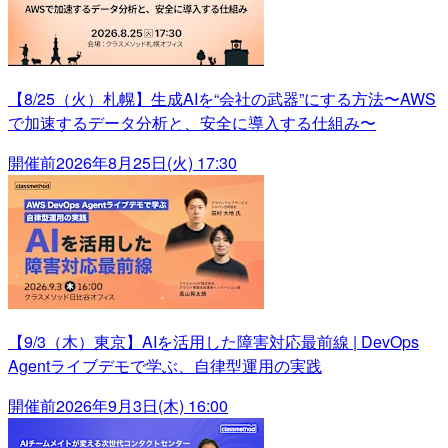
【8/25（火）札幌】生成AIを“会社の武器”にする方法〜AWS
で加速するデータ分析と、安全に導入する仕組み〜
開催前
2026年8月25日(火) 17:30
【9/3（木）東京】AIを活用した障害対応最前線 | DevOps
Agentライブデモで学ぶ、自律型運用の実践
開催前
2026年9月3日(木) 16:00