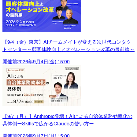
【9/4（金）東京】AIチームメイトが変える次世代コンタク
トセンター～顧客体験向上とオペレーション改革の最前線～
開催前
2026年9月4日(金) 15:00
【9/7（月）】Anthropic登壇！AIによる自治体業務効率化の
具体例ーSkillsで広がるClaudeの使い方ー
開催前
2026年9月7日(月) 15:00