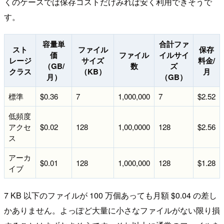
くのケースでは保存コストだけみれば安く利用できそうで
す。
容量単
合計ファ
スト
ファイル
保存
価
ファイル
イルサイ
レージ
サイズ
料金/
（GB/
数
ズ
クラス
（KB）
月
月）
（GB）
標準
$0.36
7
1,000,000
7
$2.52
低頻度
アクセ
$0.02
128
1,00,0000
128
$2.56
ス
アーカ
$0.01
128
1,000,000
128
$1.28
イブ
7 KB 以下のファイルが 100 万個あっても月額 $0.04 の差し
かありません。よっぽど大量に小さなファイルがない限り損