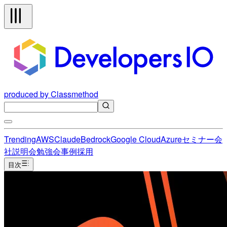
produced by Classmethod
Trending
AWS
Claude
Bedrock
Google Cloud
Azure
セミナー
会
社説明会
勉強会
事例
採用
目次