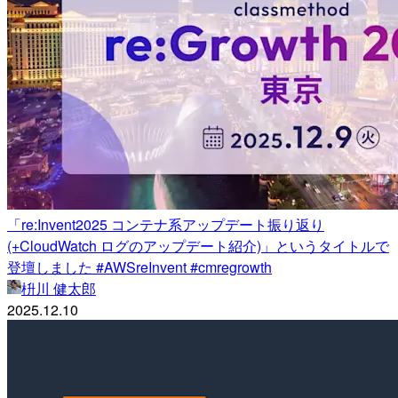
「re:Invent2025 コンテナ系アップデート振り返り
(+CloudWatch ログのアップデート紹介)」というタイトルで
登壇しました #AWSreInvent #cmregrowth
枡川 健太郎
2025.12.10