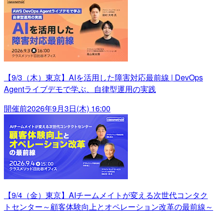
【9/3（木）東京】AIを活用した障害対応最前線 | DevOps
Agentライブデモで学ぶ、自律型運用の実践
開催前
2026年9月3日(木) 16:00
【9/4（金）東京】AIチームメイトが変える次世代コンタク
トセンター～顧客体験向上とオペレーション改革の最前線～