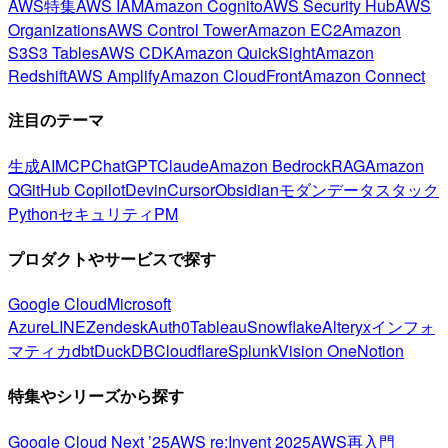
AWS特集
AWS IAM
Amazon Cognito
AWS Security Hub
AWS
Organizations
AWS Control Tower
Amazon EC2
Amazon
S3
S3 Tables
AWS CDK
Amazon QuickSight
Amazon
Redshift
AWS Amplify
Amazon CloudFront
Amazon Connect
注目のテーマ
生成AI
MCP
ChatGPT
Claude
Amazon Bedrock
RAG
Amazon
Q
GitHub Copilot
Devin
Cursor
Obsidian
モダンデータスタック
Python
セキュリティ
PM
プロダクトやサービスで探す
Google Cloud
Microsoft
Azure
LINE
Zendesk
Auth0
Tableau
Snowflake
Alteryx
インフォ
マティカ
dbt
DuckDB
Cloudflare
Splunk
Vision One
Notion
特集やシリーズから探す
Google Cloud Next ’25
AWS re:Invent 2025
AWS再入門