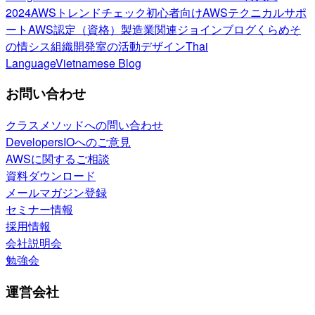
2024
AWSトレンドチェック
初心者向け
AWSテクニカルサポ
ート
AWS認定（資格）
製造業関連
ジョインブログ
くらめそ
の情シス
組織開発室の活動
デザイン
Thai
Language
Vietnamese Blog
お問い合わせ
クラスメソッドへの問い合わせ
DevelopersIOへのご意見
AWSに関するご相談
資料ダウンロード
メールマガジン登録
セミナー情報
採用情報
会社説明会
勉強会
運営会社