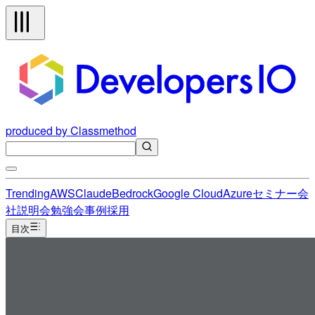
produced by Classmethod
Trending
AWS
Claude
Bedrock
Google Cloud
Azure
セミナー
会
社説明会
勉強会
事例
採用
目次