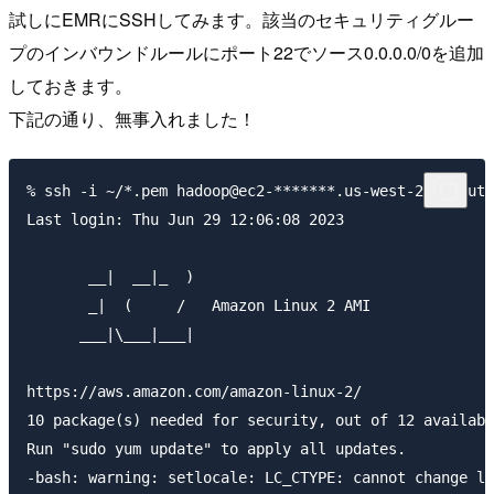
試しにEMRにSSHしてみます。該当のセキュリティグルー
プのインバウンドルールにポート22でソース0.0.0.0/0を追加
しておきます。
下記の通り、無事入れました！
% ssh -i ~/*.pem hadoop@ec2-*******.us-west-2.compute
Last login: Thu Jun 29 12:06:08 2023

       __|  __|_  )

       _|  (     /   Amazon Linux 2 AMI

      ___|\___|___|

https://aws.amazon.com/amazon-linux-2/

10 package(s) needed for security, out of 12 availabl
Run "sudo yum update" to apply all updates.

-bash: warning: setlocale: LC_CTYPE: cannot change lo