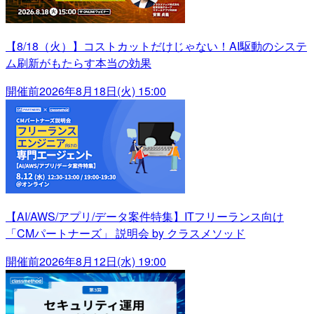
【8/18（火）】コストカットだけじゃない！AI駆動のシステ
ム刷新がもたらす本当の効果
開催前
2026年8月18日(火) 15:00
【AI/AWS/アプリ/データ案件特集】ITフリーランス向け
「CMパートナーズ」 説明会 by クラスメソッド
開催前
2026年8月12日(水) 19:00