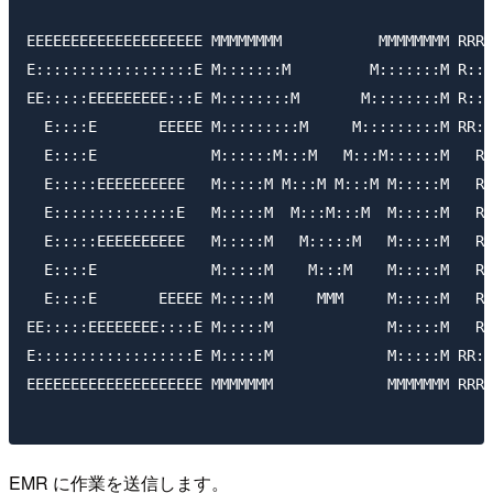
EEEEEEEEEEEEEEEEEEEE MMMMMMMM           MMMMMMMM RRRR
E::::::::::::::::::E M:::::::M         M:::::::M R:::
EE:::::EEEEEEEEE:::E M::::::::M       M::::::::M R:::
  E::::E       EEEEE M:::::::::M     M:::::::::M RR::
  E::::E             M::::::M:::M   M:::M::::::M   R:
  E:::::EEEEEEEEEE   M:::::M M:::M M:::M M:::::M   R:
  E::::::::::::::E   M:::::M  M:::M:::M  M:::::M   R:
  E:::::EEEEEEEEEE   M:::::M   M:::::M   M:::::M   R:
  E::::E             M:::::M    M:::M    M:::::M   R:
  E::::E       EEEEE M:::::M     MMM     M:::::M   R:
EE:::::EEEEEEEE::::E M:::::M             M:::::M   R:
E::::::::::::::::::E M:::::M             M:::::M RR::
EEEEEEEEEEEEEEEEEEEE MMMMMMM             MMMMMMM RRRR
EMR に作業を送信します。