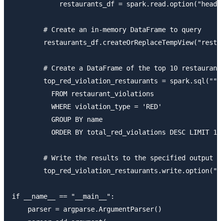
            restaurants_df = spark.read.option("heade
        # Create an in-memory DataFrame to query

        restaurants_df.createOrReplaceTempView("resta
        # Create a DataFrame of the top 10 restaurant
        top_red_violation_restaurants = spark.sql("""
          FROM restaurant_violations 

          WHERE violation_type = 'RED' 

          GROUP BY name 

          ORDER BY total_red_violations DESC LIMIT 10
        # Write the results to the specified output U
        top_red_violation_restaurants.write.option("h
if __name__ == "__main__":

    parser = argparse.ArgumentParser()
