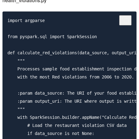
health_violations.py
import argparse

from pyspark.sql import SparkSession

def calculate_red_violations(data_source, output_uri)
    """

    Processes sample food establishment inspection da
    with the most Red violations from 2006 to 2020.

    :param data_source: The URI of your food establis
    :param output_uri: The URI where output is writte
    """

    with SparkSession.builder.appName("Calculate Red 
        # Load the restaurant violation CSV data

        if data_source is not None:
