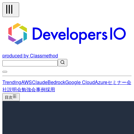
produced by Classmethod
Trending
AWS
Claude
Bedrock
Google Cloud
Azure
セミナー
会
社説明会
勉強会
事例
採用
目次