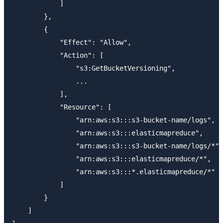
            ]

        },

        {

            "Effect": "Allow",

            "Action": [

                "s3:GetBucketVersioning",

                ...

            ],

            "Resource": [

                "arn:aws:s3:::s3-bucket-name/logs", 
                "arn:aws:s3:::elasticmapreduce",

                "arn:aws:s3:::s3-bucket-name/logs/*"
                "arn:aws:s3:::elasticmapreduce/*",

                "arn:aws:s3:::*.elasticmapreduce/*"

            ]

        }

    ]
