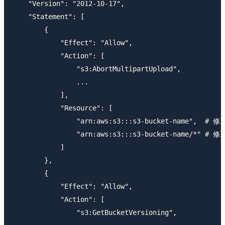
    "Version": "2012-10-17",

    "Statement": [

        {

            "Effect": "Allow",

            "Action": [

                "s3:AbortMultipartUpload",

                ...

            ],

            "Resource": [

                "arn:aws:s3:::s3-bucket-name",  # 修正
                "arn:aws:s3:::s3-bucket-name/*" # 修正
            ]

        },

        {

            "Effect": "Allow",

            "Action": [

                "s3:GetBucketVersioning",
