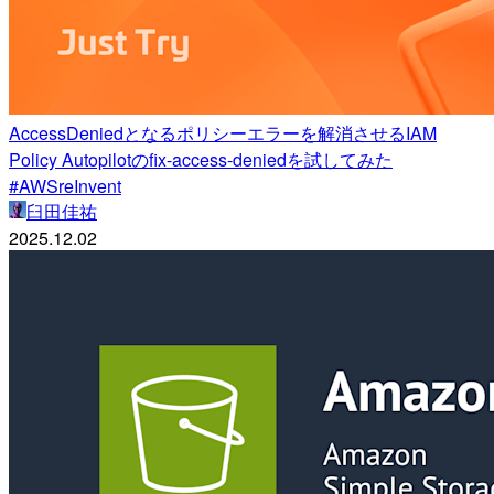
AccessDeniedとなるポリシーエラーを解消させるIAM
Policy Autopilotのfix-access-deniedを試してみた
#AWSreInvent
臼田佳祐
2025.12.02