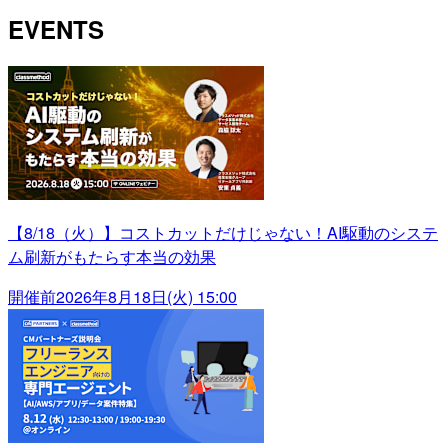
EVENTS
【8/18（火）】コストカットだけじゃない！AI駆動のシステ
ム刷新がもたらす本当の効果
開催前
2026年8月18日(火) 15:00