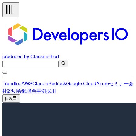
produced by Classmethod
Trending
AWS
Claude
Bedrock
Google Cloud
Azure
セミナー
会
社説明会
勉強会
事例
採用
目次