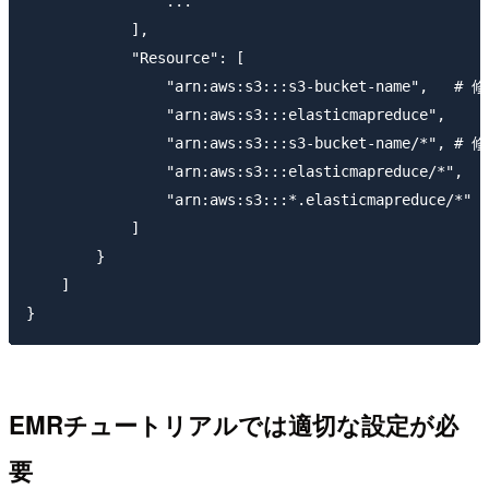
                ...

            ],

            "Resource": [

                "arn:aws:s3:::s3-bucket-name",   # 修
                "arn:aws:s3:::elasticmapreduce",

                "arn:aws:s3:::s3-bucket-name/*", # 修
                "arn:aws:s3:::elasticmapreduce/*",

                "arn:aws:s3:::*.elasticmapreduce/*"

            ]

        }

    ]

EMRチュートリアルでは適切な設定が必
要