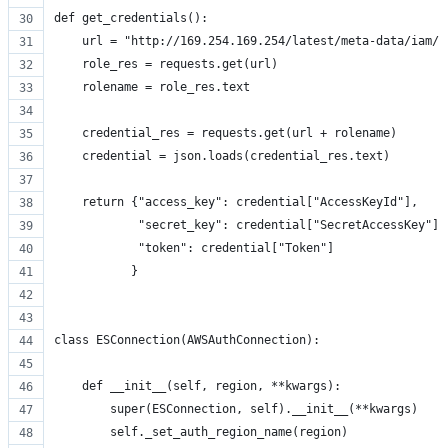
def get_credentials():
    url = "http://169.254.169.254/latest/meta-data/iam/s
    role_res = requests.get(url)
    rolename = role_res.text
    credential_res = requests.get(url + rolename)
    credential = json.loads(credential_res.text)
    return {"access_key": credential["AccessKeyId"],
            "secret_key": credential["SecretAccessKey"],
            "token": credential["Token"]
           }
class ESConnection(AWSAuthConnection):
    def __init__(self, region, **kwargs):
        super(ESConnection, self).__init__(**kwargs)
        self._set_auth_region_name(region)