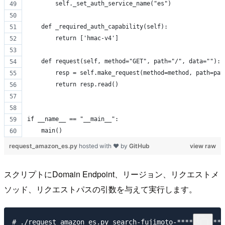
        self._set_auth_service_name("es")
    def _required_auth_capability(self):
        return ['hmac-v4']
    def request(self, method="GET", path="/", data=""):
        resp = self.make_request(method=method, path=pat
        return resp.read()
if __name__ == "__main__":
    main()
request_amazon_es.py
hosted with ❤ by
GitHub
view raw
スクリプトにDomain Endpoint、リージョン、リクエストメ
ソッド、リクエストパスの引数を与えて実行します。
# ./request_amazon_es.py search-fujimoto-************