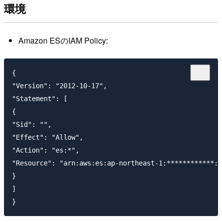
環境
Amazon ESのIAM Policy:
{

"Version": "2012-10-17",

"Statement": [

{

"Sid": "",

"Effect": "Allow",

"Action": "es:*",

"Resource": "arn:aws:es:ap-northeast-1:************:d
}

]
