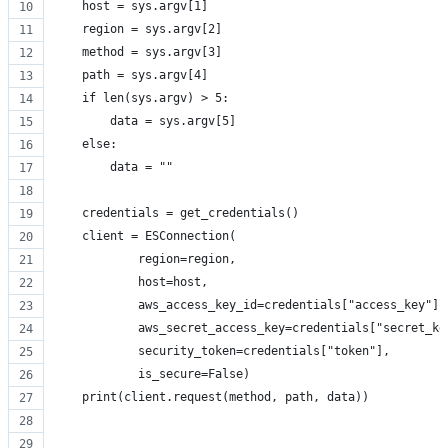
    host = sys.argv[1]
    region = sys.argv[2]
    method = sys.argv[3]
    path = sys.argv[4]
    if len(sys.argv) > 5:
        data = sys.argv[5]
    else:
        data = ""
    credentials = get_credentials()
    client = ESConnection(
            region=region,
            host=host,
            aws_access_key_id=credentials["access_key"],
            aws_secret_access_key=credentials["secret_ke
            security_token=credentials["token"],
            is_secure=False)
    print(client.request(method, path, data))