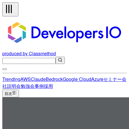
produced by Classmethod
Trending
AWS
Claude
Bedrock
Google Cloud
Azure
セミナー
会
社説明会
勉強会
事例
採用
目次