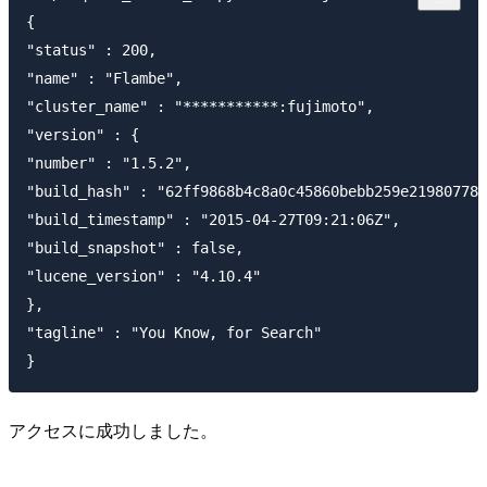
{

"status" : 200,

"name" : "Flambe",

"cluster_name" : "***********:fujimoto",

"version" : {

"number" : "1.5.2",

"build_hash" : "62ff9868b4c8a0c45860bebb259e21980778a
"build_timestamp" : "2015-04-27T09:21:06Z",

"build_snapshot" : false,

"lucene_version" : "4.10.4"

},

"tagline" : "You Know, for Search"

アクセスに成功しました。