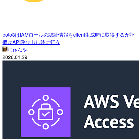
boto3はIAMロールの認証情報をclient生成時に取得するが評
価はAPI呼び出し時に行う
じゅんや
2026.01.29