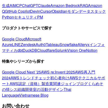
生成AI
MCP
ChatGPT
Claude
Amazon Bedrock
RAG
Amazon
Q
GitHub Copilot
Devin
Cursor
Obsidian
モダンデータスタック
Python
セキュリティ
PM
プロダクトやサービスで探す
Google Cloud
Microsoft
Azure
LINE
Zendesk
Auth0
Tableau
Snowflake
Alteryx
インフォ
マティカ
dbt
DuckDB
Cloudflare
Splunk
Vision One
Notion
特集やシリーズから探す
Google Cloud Next ’25
AWS re:Invent 2025
AWS再入門
2024
AWSトレンドチェック
初心者向け
AWSテクニカルサポ
ート
AWS認定（資格）
製造業関連
ジョインブログ
くらめそ
の情シス
組織開発室の活動
デザイン
Thai
Language
Vietnamese Blog
お問い合わせ