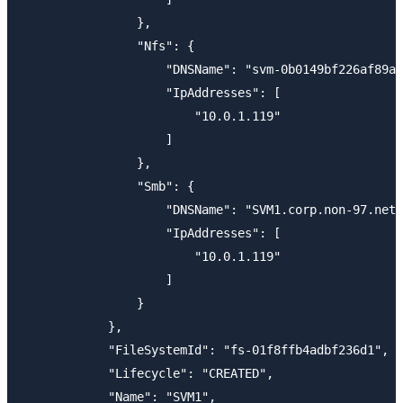
                },

                "Nfs": {

                    "DNSName": "svm-0b0149bf226af89a4
                    "IpAddresses": [

                        "10.0.1.119"

                    ]

                },

                "Smb": {

                    "DNSName": "SVM1.corp.non-97.net"
                    "IpAddresses": [

                        "10.0.1.119"

                    ]

                }

            },

            "FileSystemId": "fs-01f8ffb4adbf236d1",

            "Lifecycle": "CREATED",

            "Name": "SVM1",
