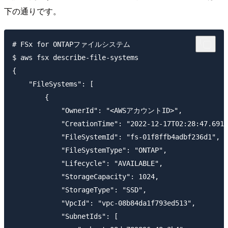
下の通りです。
# FSx for ONTAPファイルシステム

$ aws fsx describe-file-systems

{

    "FileSystems": [

        {

            "OwnerId": "<AWSアカウントID>",

            "CreationTime": "2022-12-17T02:28:47.6910
            "FileSystemId": "fs-01f8ffb4adbf236d1",

            "FileSystemType": "ONTAP",

            "Lifecycle": "AVAILABLE",

            "StorageCapacity": 1024,

            "StorageType": "SSD",

            "VpcId": "vpc-08b84da1f793ed513",

            "SubnetIds": [
