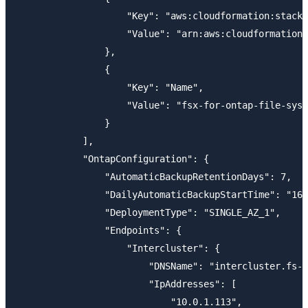
                    "Key": "aws:cloudformation:stack-
                    "Value": "arn:aws:cloudformatio
                },

                {

                    "Key": "Name",

                    "Value": "fsx-for-ontap-file-syst
                }

            ],

            "OntapConfiguration": {

                "AutomaticBackupRetentionDays": 7,

                "DailyAutomaticBackupStartTime": "16:
                "DeploymentType": "SINGLE_AZ_1",

                "Endpoints": {

                    "Intercluster": {

                        "DNSName": "intercluster.fs-0
                        "IpAddresses": [

                            "10.0.1.113",
