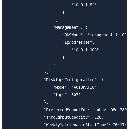
                            "10.0.1.84"

                        ]

                    },

                    "Management": {

                        "DNSName": "management.fs-01f
                        "IpAddresses": [

                            "10.0.1.106"

                        ]

                    }

                },

                "DiskIopsConfiguration": {

                    "Mode": "AUTOMATIC",

                    "Iops": 3072

                },

                "PreferredSubnetId": "subnet-08dc7898
                "ThroughputCapacity": 128,

                "WeeklyMaintenanceStartTime": "6:17:0