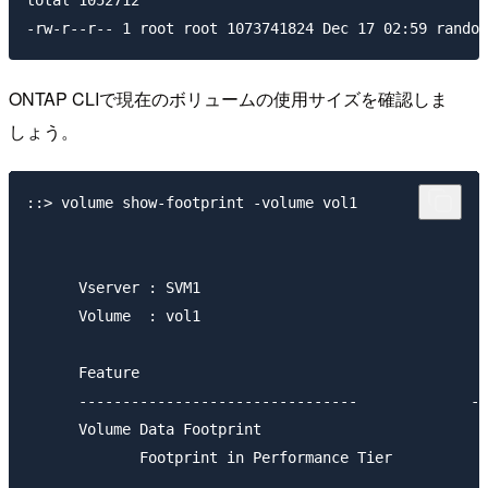
total 1052712

ONTAP CLIで現在のボリュームの使用サイズを確認しま
しょう。
::> volume show-footprint -volume vol1

      Vserver : SVM1

      Volume  : vol1

      Feature                                        
      --------------------------------             --
      Volume Data Footprint                          
             Footprint in Performance Tier

                                                     