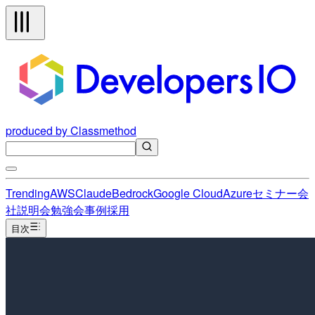
produced by Classmethod
Trending
AWS
Claude
Bedrock
Google Cloud
Azure
セミナー
会
社説明会
勉強会
事例
採用
目次