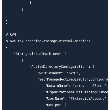
            }

        }

    ]

}

# SVM

$ aws fsx describe-storage-virtual-machines 

{

    "StorageVirtualMachines": [

        {

            "ActiveDirectoryConfiguration": {

                "NetBiosName": "SVM1",

                "SelfManagedActiveDirectoryConfigurat
                    "DomainName": "corp.non-97.net",

                    "OrganizationalUnitDistinguishedN
                    "UserName": "FSxServiceAccount",

                    "DnsIps": [
