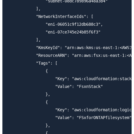
                "subnet-08dc789896a48a3b4"

            ],

            "NetworkInterfaceIds": [

                "eni-06051c9f12db688c3",

                "eni-07ce745e24b85f6f3"

            ],

            "KmsKeyId": "arn:aws:kms:us-east-1:<AWS
            "ResourceARN": "arn:aws:fsx:us-east-1:<
            "Tags": [

                {

                    "Key": "aws:cloudformation:stack-
                    "Value": "FsxnStack"

                },

                {

                    "Key": "aws:cloudformation:logica
                    "Value": "FSxforONTAPfilesystem"

                },

                {
