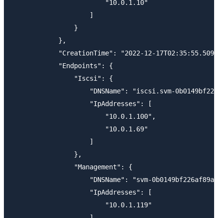
                        "10.0.1.10"

                    ]

                }

            },

            "CreationTime": "2022-12-17T02:35:55.5090
            "Endpoints": {

                "Iscsi": {

                    "DNSName": "iscsi.svm-0b0149bf226
                    "IpAddresses": [

                        "10.0.1.100",

                        "10.0.1.69"

                    ]

                },

                "Management": {

                    "DNSName": "svm-0b0149bf226af89a4
                    "IpAddresses": [

                        "10.0.1.119"

                    ]
