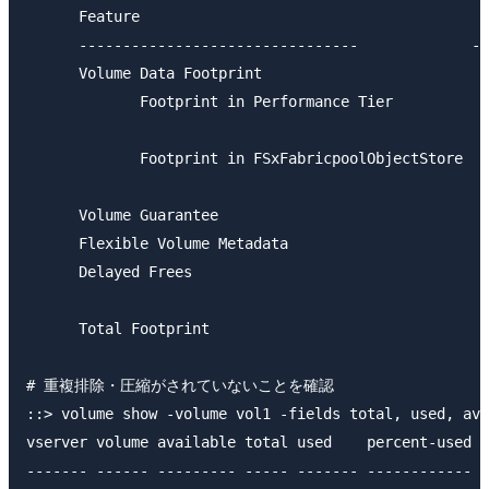
      Feature                                        
      --------------------------------             --
      Volume Data Footprint                          
             Footprint in Performance Tier

                                                     
             Footprint in FSxFabricpoolObjectStore

                                                     
      Volume Guarantee                               
      Flexible Volume Metadata                       
      Delayed Frees                                  
      Total Footprint                                
# 重複排除・圧縮がされていないことを確認

::> volume show -volume vol1 -fields total, used, ava
vserver volume available total used    percent-used s
------- ------ --------- ----- ------- ------------ -