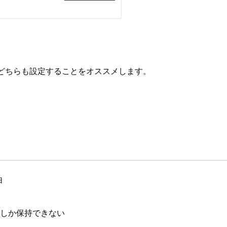
cyはどちらも設定することをオススメします。
由
までしか保持できない