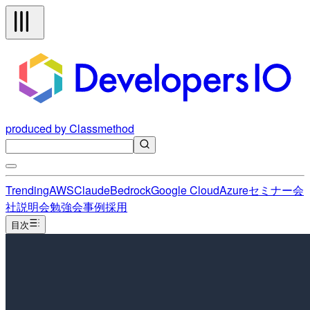
produced by Classmethod
Trending
AWS
Claude
Bedrock
Google Cloud
Azure
セミナー
会
社説明会
勉強会
事例
採用
目次