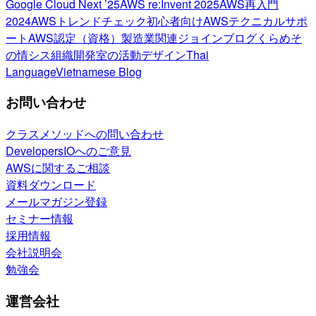
Google Cloud Next ’25
AWS re:Invent 2025
AWS再入門
2024
AWSトレンドチェック
初心者向け
AWSテクニカルサポ
ート
AWS認定（資格）
製造業関連
ジョインブログ
くらめそ
の情シス
組織開発室の活動
デザイン
Thai
Language
Vietnamese Blog
お問い合わせ
クラスメソッドへの問い合わせ
DevelopersIOへのご意見
AWSに関するご相談
資料ダウンロード
メールマガジン登録
セミナー情報
採用情報
会社説明会
勉強会
運営会社