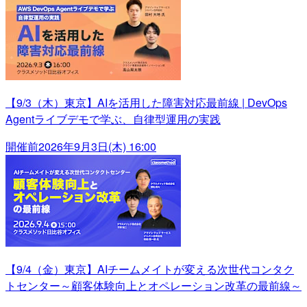
【9/3（木）東京】AIを活用した障害対応最前線 | DevOps
Agentライブデモで学ぶ、自律型運用の実践
開催前
2026年9月3日(木) 16:00
【9/4（金）東京】AIチームメイトが変える次世代コンタク
トセンター～顧客体験向上とオペレーション改革の最前線～