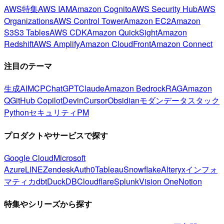
AWS特集
AWS IAM
Amazon Cognito
AWS Security Hub
AWS
Organizations
AWS Control Tower
Amazon EC2
Amazon
S3
S3 Tables
AWS CDK
Amazon QuickSight
Amazon
Redshift
AWS Amplify
Amazon CloudFront
Amazon Connect
注目のテーマ
生成AI
MCP
ChatGPT
Claude
Amazon Bedrock
RAG
Amazon
Q
GitHub Copilot
Devin
Cursor
Obsidian
モダンデータスタック
Python
セキュリティ
PM
プロダクトやサービスで探す
Google Cloud
Microsoft
Azure
LINE
Zendesk
Auth0
Tableau
Snowflake
Alteryx
インフォ
マティカ
dbt
DuckDB
Cloudflare
Splunk
Vision One
Notion
特集やシリーズから探す