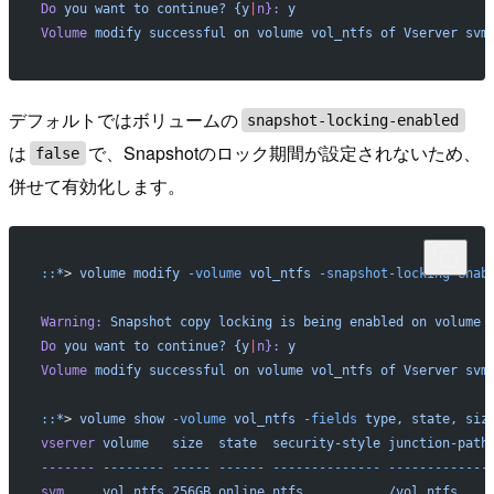
Do
 you
 want
 to
 continue?
 {y
|
n}:
 y
Volume
 modify
 successful
 on
 volume
 vol_ntfs
 of
 Vserver
 svm
デフォルトではボリュームの
snapshot-locking-enabled
は
で、Snapshotのロック期間が設定されないため、
false
併せて有効化します。
::
*
> 
volume
 modify
 -volume
 vol_ntfs
 -snapshot-locking-enab
Warning:
 Snapshot
 copy
 locking
 is
 being
 enabled
 on
 volume
 
Do
 you
 want
 to
 continue?
 {y
|
n}:
 y
Volume
 modify
 successful
 on
 volume
 vol_ntfs
 of
 Vserver
 svm
::
*
> 
volume
 show
 -volume
 vol_ntfs
 -fields
 type,
 state,
 siz
vserver
 volume
   size
  state
  security-style
 junction-path
-------
 --------
 -----
 ------
 --------------
 -------------
svm
     vol_ntfs
 256GB
 online
 ntfs
           /vol_ntfs
    