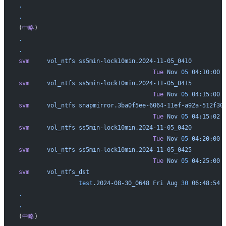
.
.
(
中略
)
.
.
svm
     vol_ntfs
 ss5min-lock10min.2024-11-05_0410
                                      Tue
 Nov
 05
 04:10:00
 
svm
     vol_ntfs
 ss5min-lock10min.2024-11-05_0415
                                      Tue
 Nov
 05
 04:15:00
 
svm
     vol_ntfs
 snapmirror.3ba0f5ee-6064-11ef-a92a-512f30
                                      Tue
 Nov
 05
 04:15:02
 
svm
     vol_ntfs
 ss5min-lock10min.2024-11-05_0420
                                      Tue
 Nov
 05
 04:20:00
 
svm
     vol_ntfs
 ss5min-lock10min.2024-11-05_0425
                                      Tue
 Nov
 05
 04:25:00
 
svm
     vol_ntfs_dst
                 test
.2024-08-30_0648
 Fri
 Aug
 30
 06:48:54
 
.
.
(
中略
)