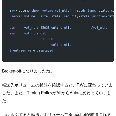
::
*
> 
volume
 show
 -volume
 vol_ntfs
*
 -fields
 type,
 state,
 si
vserver
 volume
   size
  state
  security-style
 junction-path
-------
 --------
 -----
 ------
 --------------
 -------------
svm
     vol_ntfs
 256GB
 online
 ntfs
           /vol_ntfs
    
svm
     vol_ntfs_dst
                 61.16GB
                       online
 ntfs
           -
            
2
 entries
 were
 displayed.
Broken-offになりましたね。
転送先ボリュームの状態を確認すると、RWに変わっていま
した。また、Tiering PolicyがAllからAutoに変わっていまし
た。
しばらくすると転送元ボリュームでSnapshotが取得されま