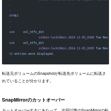
.
.
(
中略
)
.
.
svm
     vol_ntfs_dst
                 ss5min-lock10min.2024-11-05_0300
 Tue
 Nov
 
svm
     vol_ntfs_dst
                 ss5min-lock10min.2024-11-05_0305
 Tue
 Nov
 
12
 entries
 were
 displayed.
転送元ボリュームのSnapshotが転送先ボリュームに転送さ
れていることが分かります。
SnapMirrorのカットオーバー
カットオーバーするにあたって、次回以降のSnapMirrorの転