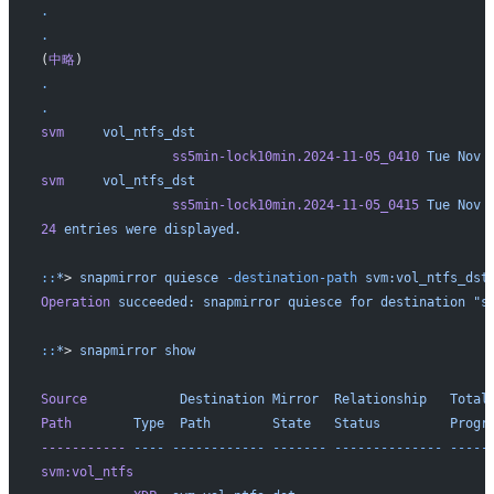
.
.
(
中略
)
.
.
svm
     vol_ntfs_dst
                 ss5min-lock10min.2024-11-05_0410
 Tue
 Nov
 
svm
     vol_ntfs_dst
                 ss5min-lock10min.2024-11-05_0415
 Tue
 Nov
 
24
 entries
 were
 displayed.
::
*
> 
snapmirror
 quiesce
 -destination-path
 svm:vol_ntfs_dst
Operation
 succeeded:
 snapmirror
 quiesce
 for
 destination
 "s
::
*
> 
snapmirror
 show
                                                          
Source
            Destination
 Mirror
  Relationship
   Total
Path
        Type
  Path
        State
   Status
         Progr
-----------
 ----
 ------------
 -------
 --------------
 -----
svm:vol_ntfs