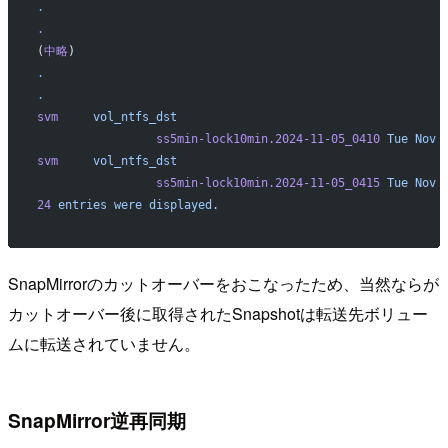
.
.
(
中略
)
.
.
svm
     vol_ntfs_dst
                 ss5min-lock10min.2024-11-05_0410
 Tue
 Nov
 
svm
     vol_ntfs_dst
                 ss5min-lock10min.2024-11-05_0415
 Tue
 Nov
 
24
 entries
 were
 displayed.
SnapMirrorのカットオーバーをおこなったため、当然ならが
カットオーバー後に取得されたSnapshotは転送先ボリュー
ムに転送されていません。
SnapMirror逆再同期