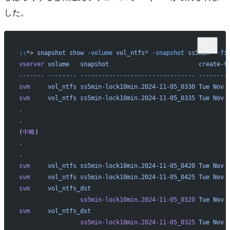
した。
::
*
> 
snapshot
 show
 -volume
 vol_ntfs
*
 -snapshot
 ss5min
*
 -fi
vserver
 volume
   snapshot
                         create-t
-------
 --------
 --------------------------------
 --------
svm
     vol_ntfs
 ss5min-lock10min.2024-11-05_0330
 Tue
 Nov
 
svm
     vol_ntfs
 ss5min-lock10min.2024-11-05_0335
 Tue
 Nov
 
.
.
(
中略
)
.
.
svm
     vol_ntfs
 ss5min-lock10min.2024-11-05_0420
 Tue
 Nov
 
svm
     vol_ntfs
 ss5min-lock10min.2024-11-05_0425
 Tue
 Nov
 
svm
     vol_ntfs_dst
                 ss5min-lock10min.2024-11-05_0320
 Tue
 Nov
 
svm
     vol_ntfs_dst
                 ss5min-lock10min.2024-11-05_0325
 Tue
 Nov
 