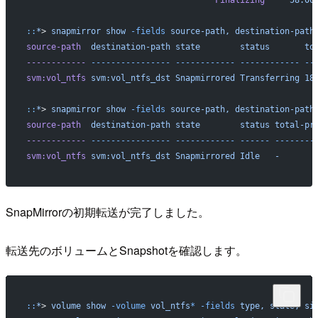
::
*
> 
snapmirror
 show
 -fields
 source-path,
 destination-path
source-path
  destination-path
 state
        status
       to
------------
 ----------------
 ------------
 ------------
 --
svm:vol_ntfs
 svm:vol_ntfs_dst
 Snapmirrored
 Transferring
 18
::
*
> 
snapmirror
 show
 -fields
 source-path,
 destination-path
source-path
  destination-path
 state
        status
 total-pr
------------
 ----------------
 ------------
 ------
 --------
svm:vol_ntfs
 svm:vol_ntfs_dst
 Snapmirrored
 Idle
   -
       
SnapMirrorの初期転送が完了しました。
転送先のボリュームとSnapshotを確認します。
::
*
> 
volume
 show
 -volume
 vol_ntfs
*
 -fields
 type,
 state,
 si