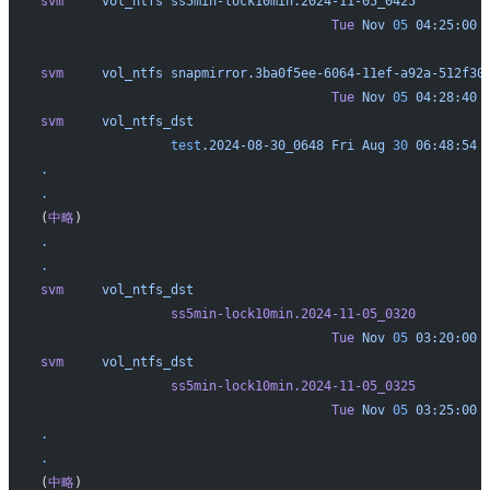
svm
     vol_ntfs
 ss5min-lock10min.2024-11-05_0425
                                      Tue
 Nov
 05
 04:25:00
 
                                                          
svm
     vol_ntfs
 snapmirror.3ba0f5ee-6064-11ef-a92a-512f30
                                      Tue
 Nov
 05
 04:28:40
 
svm
     vol_ntfs_dst
                 test
.2024-08-30_0648
 Fri
 Aug
 30
 06:48:54
 
.
.
(
中略
)
.
.
svm
     vol_ntfs_dst
                 ss5min-lock10min.2024-11-05_0320
                                      Tue
 Nov
 05
 03:20:00
 
svm
     vol_ntfs_dst
                 ss5min-lock10min.2024-11-05_0325
                                      Tue
 Nov
 05
 03:25:00
 
.
.
(
中略
)