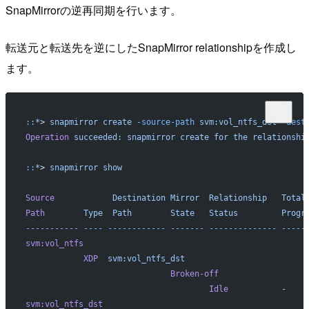
SnapMirrorの逆再同期を行います。
転送元と転送先を逆にしたSnapMirror relationshipを作成し
ます。
::
*
> 
snapmirror
 create
 -source-path
 svm:vol_ntfs_dst
 -dest
Operation
 succeeded:
 snapmirror
 create
 for
 the
 relationshi
::
*
> 
snapmirror
 show
                                                          
Source
            Destination
 Mirror
  Relationship
   Total
Path
        Type
  Path
        State
   Status
         Progr
-----------
 ----
 ------------
 -------
 --------------
 -----
svm:vol_ntfs
            XDP
  svm:vol_ntfs_dst
                              Broken-off
                                      Idle
           -
    
svm:vol_ntfs_dst