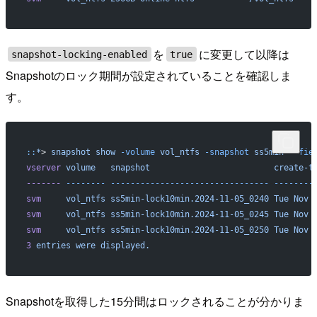
を
に変更して以降は
snapshot-locking-enabled
true
Snapshotのロック期間が設定されていることを確認しま
す。
::
*
> 
snapshot
 show
 -volume
 vol_ntfs
 -snapshot
 ss5min
*
 -fie
vserver
 volume
   snapshot
                         create-t
-------
 --------
 --------------------------------
 --------
svm
     vol_ntfs
 ss5min-lock10min.2024-11-05_0240
 Tue
 Nov
 
svm
     vol_ntfs
 ss5min-lock10min.2024-11-05_0245
 Tue
 Nov
 
svm
     vol_ntfs
 ss5min-lock10min.2024-11-05_0250
 Tue
 Nov
 
3
 entries
 were
 displayed.
Snapshotを取得した15分間はロックされることが分かりま