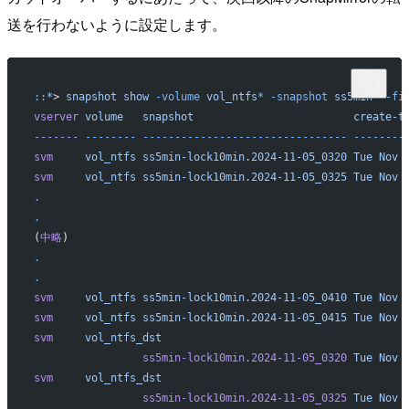
送を行わないように設定します。
::
*
> 
snapshot
 show
 -volume
 vol_ntfs
*
 -snapshot
 ss5min
*
 -fi
vserver
 volume
   snapshot
                         create-t
-------
 --------
 --------------------------------
 --------
svm
     vol_ntfs
 ss5min-lock10min.2024-11-05_0320
 Tue
 Nov
 
svm
     vol_ntfs
 ss5min-lock10min.2024-11-05_0325
 Tue
 Nov
 
.
.
(
中略
)
.
.
svm
     vol_ntfs
 ss5min-lock10min.2024-11-05_0410
 Tue
 Nov
 
svm
     vol_ntfs
 ss5min-lock10min.2024-11-05_0415
 Tue
 Nov
 
svm
     vol_ntfs_dst
                 ss5min-lock10min.2024-11-05_0320
 Tue
 Nov
 
svm
     vol_ntfs_dst
                 ss5min-lock10min.2024-11-05_0325
 Tue
 Nov
 