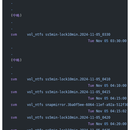
.
.
(
中略
)
.
.
svm
     vol_ntfs
 ss5min-lock10min.2024-11-05_0330
                                      Tue
 Nov
 05
 03:30:00
 
.
.
(
中略
)
.
.
svm
     vol_ntfs
 ss5min-lock10min.2024-11-05_0410
                                      Tue
 Nov
 05
 04:10:00
 
svm
     vol_ntfs
 ss5min-lock10min.2024-11-05_0415
                                      Tue
 Nov
 05
 04:15:00
 
svm
     vol_ntfs
 snapmirror.3ba0f5ee-6064-11ef-a92a-512f30
                                      Tue
 Nov
 05
 04:15:02
 
svm
     vol_ntfs
 ss5min-lock10min.2024-11-05_0420
                                      Tue
 Nov
 05
 04:20:00
 