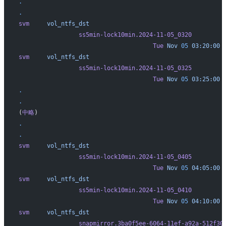
.
.
svm
     vol_ntfs_dst
                 ss5min-lock10min.2024-11-05_0320
                                      Tue
 Nov
 05
 03:20:00
 
svm
     vol_ntfs_dst
                 ss5min-lock10min.2024-11-05_0325
                                      Tue
 Nov
 05
 03:25:00
 
.
.
(
中略
)
.
.
svm
     vol_ntfs_dst
                 ss5min-lock10min.2024-11-05_0405
                                      Tue
 Nov
 05
 04:05:00
 
svm
     vol_ntfs_dst
                 ss5min-lock10min.2024-11-05_0410
                                      Tue
 Nov
 05
 04:10:00
 
svm
     vol_ntfs_dst
                 snapmirror.3ba0f5ee-6064-11ef-a92a-512f30