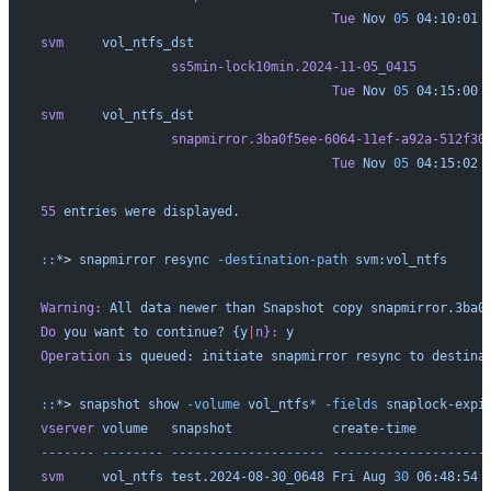
                                      Tue
 Nov
 05
 04:10:01
 
svm
     vol_ntfs_dst
                 ss5min-lock10min.2024-11-05_0415
                                      Tue
 Nov
 05
 04:15:00
 
svm
     vol_ntfs_dst
                 snapmirror.3ba0f5ee-6064-11ef-a92a-512f30
                                      Tue
 Nov
 05
 04:15:02
 
                                                          
55
 entries
 were
 displayed.
::
*
> 
snapmirror
 resync
 -destination-path
 svm:vol_ntfs
Warning:
 All
 data
 newer
 than
 Snapshot
 copy
 snapmirror.3ba0
Do
 you
 want
 to
 continue?
 {y
|
n}:
 y
Operation
 is
 queued:
 initiate
 snapmirror
 resync
 to
 destina
::
*
> 
snapshot
 show
 -volume
 vol_ntfs
*
 -fields
 snaplock-expi
vserver
 volume
   snapshot
             create-time
         
-------
 --------
 --------------------
 --------------------
svm
     vol_ntfs
 test.2024-08-30_0648
 Fri
 Aug
 30
 06:48:54
 