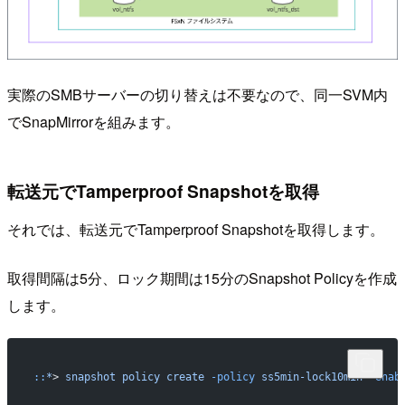
実際のSMBサーバーの切り替えは不要なので、同一SVM内
でSnapMirrorを組みます。
転送元でTamperproof Snapshotを取得
それでは、転送元でTamperproof Snapshotを取得します。
取得間隔は5分、ロック期間は15分のSnapshot Policyを作成
します。
::
*
> 
snapshot
 policy
 create
 -policy
 ss5min-lock10min
 -enab