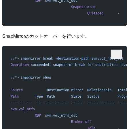
            XDP
  svm:vol_ntfs_dst
                              Snapmirrored
                                      Quiesced
       -
    
SnapMirrorのカットオーバーを行います。
::
*
> 
snapmirror
 break
 -destination-path
 svm:vol_ntfs_dst
Operation
 succeeded:
 snapmirror
 break
 for
 destination
 "svm
::
*
> 
snapmirror
 show
                                                          
Source
            Destination
 Mirror
  Relationship
   Total
Path
        Type
  Path
        State
   Status
         Progr
-----------
 ----
 ------------
 -------
 --------------
 -----
svm:vol_ntfs
            XDP
  svm:vol_ntfs_dst
                              Broken-off
                                      Idle
           -
    