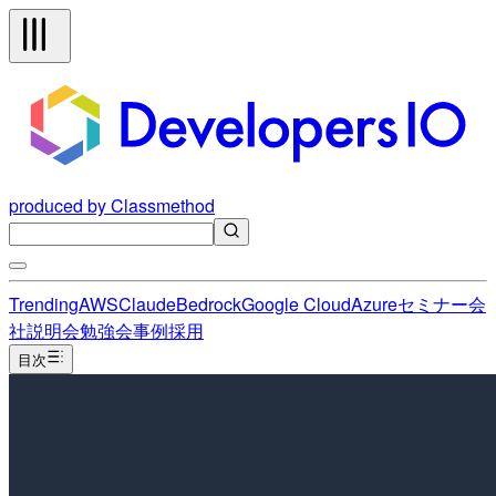
produced by Classmethod
Trending
AWS
Claude
Bedrock
Google Cloud
Azure
セミナー
会
社説明会
勉強会
事例
採用
目次