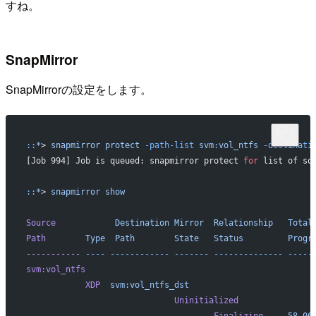
すね。
SnapMirror
SnapMirrorの設定をします。
::
*
> 
snapmirror
 protect
 -path-list
 svm:vol_ntfs
 -destinati
[Job 994] Job is queued: snapmirror protect 
for
 list of so
::
*
> 
snapmirror
 show
                                                          
Source
            Destination
 Mirror
  Relationship
   Total
Path
        Type
  Path
        State
   Status
         Progr
-----------
 ----
 ------------
 -------
 --------------
 -----
svm:vol_ntfs
            XDP
  svm:vol_ntfs_dst　
                              Uninitialized
                                      Finalizing
     58.06