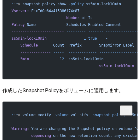
::
*
> 
snapshot
 policy
 show
 -policy
 ss5min-lock10min
Vserver:
 FsxId0e64a4f5386f74c87
                         Number
 of
 Is
Policy
 Name
              Schedules
 Enabled
 Comment
------------------------
 ---------
 -------
 ---------------
ss5min-lock10min
                 1
 true
    -
    Schedule
       Count
  Prefix
        SnapMirror
 Label
  
    --------------
 -----
  -------------
 ------------------
    5min
              12
  ss5min-lock10min
                                        ss5min-lock10min
  
作成したSnapshot Policyをボリュームに適用します。
::
*
> 
volume
 modify
 -volume
 vol_ntfs
 -snapshot-policy
 ss5mi
Warning:
 You
 are
 changing
 the
 Snapshot
 policy
 on
 volume
 "v
         depending
 on
 the
 new
 retention
 count,
 any
 existin