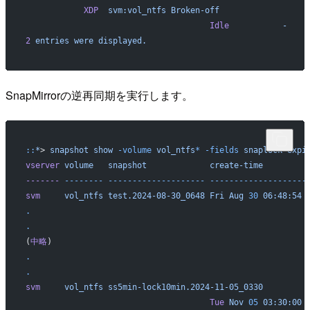
            XDP
  svm:vol_ntfs
 Broken-off
                                      Idle
           -
    
2
 entries
 were
 displayed.
SnapMirrorの逆再同期を実行します。
::
*
> 
snapshot
 show
 -volume
 vol_ntfs
*
 -fields
 snaplock-expi
vserver
 volume
   snapshot
             create-time
         
-------
 --------
 --------------------
 --------------------
svm
     vol_ntfs
 test.2024-08-30_0648
 Fri
 Aug
 30
 06:48:54
 
.
.
(
中略
)
.
.
svm
     vol_ntfs
 ss5min-lock10min.2024-11-05_0330
                                      Tue
 Nov
 05
 03:30:00
 