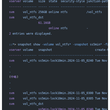
vserver
 volume
   size
  state
  security-style
 junction-path
-------
 --------
 -----
 ------
 --------------
 -------------
svm
     vol_ntfs
 256GB
 online
 ntfs
           /vol_ntfs
    
svm
     vol_ntfs_dst
                 61.16GB
                       online
 ntfs
           -
            
2
 entries
 were
 displayed.
::
*
> 
snapshot
 show
 -volume
 vol_ntfs
*
 -snapshot
 ss5min
*
 -fi
vserver
 volume
   snapshot
                         create-t
-------
 --------
 --------------------------------
 --------
svm
     vol_ntfs
 ss5min-lock10min.2024-11-05_0240
 Tue
 Nov
 
.
.
(
中略
)
.
.
svm
     vol_ntfs
 ss5min-lock10min.2024-11-05_0300
 Tue
 Nov
 
svm
     vol_ntfs
 ss5min-lock10min.2024-11-05_0305
 Tue
 Nov
 
svm
     vol_ntfs_dst
                 ss5min-lock10min.2024-11-05_0240
 Tue
 Nov
 