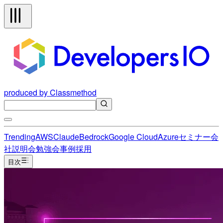
produced by Classmethod
Trending
AWS
Claude
Bedrock
Google Cloud
Azure
セミナー
会
社説明会
勉強会
事例
採用
目次