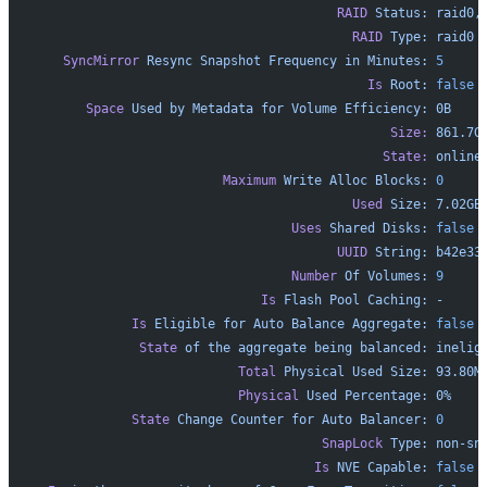
                                       RAID
 Status:
 raid0,
                                         RAID
 Type:
 raid0
   SyncMirror
 Resync
 Snapshot
 Frequency
 in
 Minutes:
 5
                                           Is
 Root:
 false
      Space
 Used
 by
 Metadata
 for
 Volume
 Efficiency:
 0B
                                              Size:
 861.7G
                                             State:
 online
                        Maximum
 Write
 Alloc
 Blocks:
 0
                                         Used
 Size:
 7.02GB
                                 Uses
 Shared
 Disks:
 false
                                       UUID
 String:
 b42e33
                                 Number
 Of
 Volumes:
 9
                             Is
 Flash
 Pool
 Caching:
 -
            Is
 Eligible
 for
 Auto
 Balance
 Aggregate:
 false
             State
 of
 the
 aggregate
 being
 balanced:
 inelig
                          Total
 Physical
 Used
 Size:
 93.80M
                          Physical
 Used
 Percentage:
 0%
            State
 Change
 Counter
 for
 Auto
 Balancer:
 0
                                     SnapLock
 Type:
 non-sn
                                    Is
 NVE
 Capable:
 false