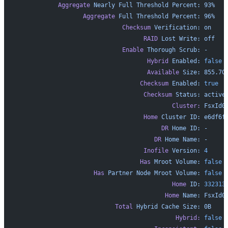
           Aggregate
 Nearly
 Full
 Threshold
 Percent:
 93%
                  Aggregate
 Full
 Threshold
 Percent:
 96%
                             Checksum
 Verification:
 on
                                   RAID
 Lost
 Write:
 off
                             Enable
 Thorough
 Scrub:
 -
                                    Hybrid
 Enabled:
 false
                                    Available
 Size:
 855.7G
                                  Checksum
 Enabled:
 true
                                   Checksum
 Status:
 active
                                           Cluster:
 FsxId0
                                   Home
 Cluster
 ID:
 e6df6f
                                        DR
 Home
 ID:
 -
                                      DR
 Home
 Name:
 -
                                   Inofile
 Version:
 4
                                  Has
 Mroot
 Volume:
 false
                     Has
 Partner
 Node
 Mroot
 Volume:
 false
                                           Home
 ID:
 332313
                                         Home
 Name:
 FsxId0
                           Total
 Hybrid
 Cache
 Size:
 0B
                                            Hybrid:
 false