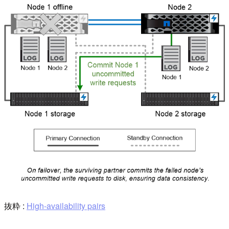
抜粋 :
High-availability pairs