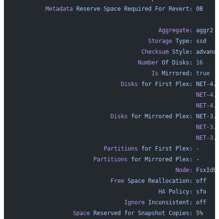
        Metadata
 Reserve
 Space
 Required
 For
 Revert:
 0B
                                         Aggregate:
 aggr2
                                      Storage
 Type:
 ssd
                                    Checksum
 Style:
 advanc
                                   Number
 Of
 Disks:
 16
                                       Is
 Mirrored:
 true
                              Disks
 for
 First
 Plex:
 NET-4.
                                                    NET-4.
                                                    NET-4.
                           Disks
 for
 Mirrored
 Plex:
 NET-3.
                                                    NET-3.
                                                    NET-3.
                         Partitions
 for
 First
 Plex:
 -
                      Partitions
 for
 Mirrored
 Plex:
 -
                                              Node:
 FsxId0
                           Free
 Space
 Reallocation:
 off
                                         HA
 Policy:
 sfo
                               Ignore
 Inconsistent:
 off
                Space
 Reserved
 for
 Snapshot
 Copies:
 5%