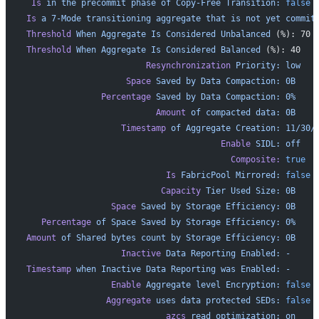
 Is
 in
 the
 precommit
 phase
 of
 Copy-Free
 Transition:
 false
Is
 a
 7-Mode
 transitioning
 aggregate
 that
 is
 not
 yet
 commit
Threshold
 When
 Aggregate
 Is
 Considered
 Unbalanced
 (%): 70
Threshold
 When
 Aggregate
 Is
 Considered
 Balanced
 (%): 40
                        Resynchronization
 Priority:
 low
                    Space
 Saved
 by
 Data
 Compaction:
 0B
               Percentage
 Saved
 by
 Data
 Compaction:
 0%
                          Amount
 of
 compacted
 data:
 0B
                   Timestamp
 of
 Aggregate
 Creation:
 11/30/
                                       Enable
 SIDL:
 off
                                         Composite:
 true
                            Is
 FabricPool
 Mirrored:
 false
                           Capacity
 Tier
 Used
 Size:
 0B
                 Space
 Saved
 by
 Storage
 Efficiency:
 0B
   Percentage
 of
 Space
 Saved
 by
 Storage
 Efficiency:
 0%
Amount
 of
 Shared
 bytes
 count
 by
 Storage
 Efficiency:
 0B
                   Inactive
 Data
 Reporting
 Enabled:
 -
Timestamp
 when
 Inactive
 Data
 Reporting
 was
 Enabled:
 -
                 Enable
 Aggregate
 level
 Encryption:
 false
                Aggregate
 uses
 data
 protected
 SEDs:
 false
                            azcs
 read
 optimization:
 on