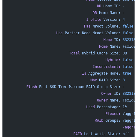
                                        DR
 Home
 ID:
 -
                                      DR
 Home
 Name:
 -
                                   Inofile
 Version:
 4
                                  Has
 Mroot
 Volume:
 false
                     Has
 Partner
 Node
 Mroot
 Volume:
 false
                                           Home
 ID:
 332313
                                         Home
 Name:
 FsxId0
                           Total
 Hybrid
 Cache
 Size:
 0B
                                            Hybrid:
 false
                                      Inconsistent:
 false
                                 Is
 Aggregate
 Home:
 true
                                     Max
 RAID
 Size:
 8
       Flash
 Pool
 SSD
 Tier
 Maximum
 RAID
 Group
 Size:
 -
                                          Owner
 ID:
 332313
                                        Owner
 Name:
 FsxId0
                                   Used
 Percentage:
 1%
                                            Plexes:
 /aggr1
                                       RAID
 Groups:
 /aggr1
                                                    /aggr1
                             RAID
 Lost
 Write
 State:
 off