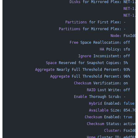
                           Disks
 for
 Mirrored
 Plex:
 NET-1.
                                                    NET-1.
                                                    NET-1.
                         Partitions
 for
 First
 Plex:
 -
                      Partitions
 for
 Mirrored
 Plex:
 -
                                              Node:
 FsxId0
                           Free
 Space
 Reallocation:
 off
                                         HA
 Policy:
 sfo
                               Ignore
 Inconsistent:
 off
                Space
 Reserved
 for
 Snapshot
 Copies:
 5%
           Aggregate
 Nearly
 Full
 Threshold
 Percent:
 93%
                  Aggregate
 Full
 Threshold
 Percent:
 96%
                             Checksum
 Verification:
 on
                                   RAID
 Lost
 Write:
 off
                             Enable
 Thorough
 Scrub:
 -
                                    Hybrid
 Enabled:
 false
                                    Available
 Size:
 854.7G
                                  Checksum
 Enabled:
 true
                                   Checksum
 Status:
 active
                                           Cluster:
 FsxId0
                                   Home
 Cluster
 ID:
 e6df6f