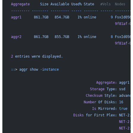
Aggregate
     Size
 Available
 Used%
 State
   #Vols  Nodes   
---------
 --------
 ---------
 -----
 -------
 ------
 --------
aggr1
      861.7GB
   854.7GB
    1%
 online
       9
 FsxId056
                                                  9f81af-0
                                                          
aggr2
      861.7GB
   855.7GB
    1%
 online
       8
 FsxId056
                                                  9f81af-0
                                                          
2
 entries
 were
 displayed.
::
> 
aggr
 show
 -instance
                                         Aggregate:
 aggr1
                                      Storage
 Type:
 ssd
                                    Checksum
 Style:
 advanc
                                   Number
 Of
 Disks:
 16
                                       Is
 Mirrored:
 true
                              Disks
 for
 First
 Plex:
 NET-2.
                                                    NET-2.
                                                    NET-2.