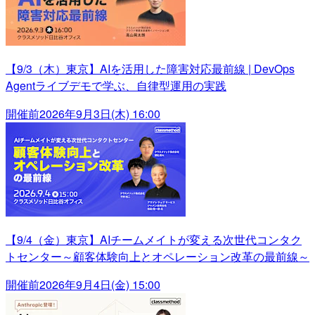
【9/3（木）東京】AIを活用した障害対応最前線 | DevOps
Agentライブデモで学ぶ、自律型運用の実践
開催前
2026年9月3日(木) 16:00
【9/4（金）東京】AIチームメイトが変える次世代コンタク
トセンター～顧客体験向上とオペレーション改革の最前線～
開催前
2026年9月4日(金) 15:00