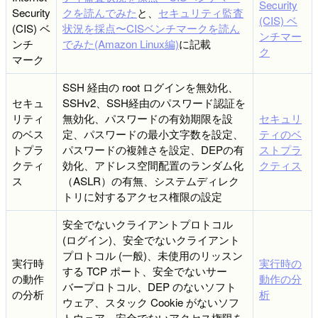
Security
Security
クを読んでみた
と、
セキュリティ監査
(CIS) ベ
(CIS) ベ
状況を採点〜CISベンチマークを読ん
ンチマー
ンチ
でみた(Amazon Linux編)
に記載
ク
マーク
SSH 経由の root ログインを無効化、
セキュ
SSHv2、SSH経由のパスワード認証を
リティ
無効化、パスワードの有効期限を設
セキュリ
のベス
定、パスワードの最小文字数を設定、
ティのベ
トプラ
パスワードの複雑さを設定、DEPの有
ストプラ
クティ
効化、アドレス空間配置のランダム化
クティス
ス
（ASLR）の有無、システムディレク
トリに対するアクセス権限の設定
安全でないクライアントプロトコル
(ログイン)、安全でないクライアント
プロトコル (一般)、未使用のリッスン
実行時
実行時の
する TCP ポート、安全でないサー
の動作
動作の分
バープロトコル、DEP のないソフト
の分析
析
ウェア、スタック Cookie がないソフ
トウェア、安全でないアクセス権限を