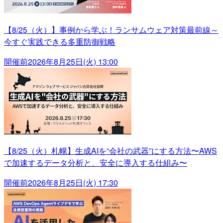
【8/25（火）】事例から学ぶ！ランサムウェア対策最前線～
今すぐ実践できる多重防御戦略
開催前
2026年8月25日(火) 13:00
【8/25（火）札幌】生成AIを“会社の武器”にする方法〜AWS
で加速するデータ分析と、安全に導入する仕組み〜
開催前
2026年8月25日(火) 17:30