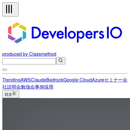
produced by Classmethod
Trending
AWS
Claude
Bedrock
Google Cloud
Azure
セミナー
会
社説明会
勉強会
事例
採用
目次