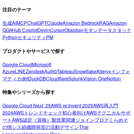
注目のテーマ
生成AI
MCP
ChatGPT
Claude
Amazon Bedrock
RAG
Amazon
Q
GitHub Copilot
Devin
Cursor
Obsidian
モダンデータスタック
Python
セキュリティ
PM
プロダクトやサービスで探す
Google Cloud
Microsoft
Azure
LINE
Zendesk
Auth0
Tableau
Snowflake
Alteryx
インフォ
マティカ
dbt
DuckDB
Cloudflare
Splunk
Vision One
Notion
特集やシリーズから探す
Google Cloud Next ’25
AWS re:Invent 2025
AWS再入門
2024
AWSトレンドチェック
初心者向け
AWSテクニカルサポ
ート
AWS認定（資格）
製造業関連
ジョインブログ
くらめそ
の情シス
組織開発室の活動
デザイン
Thai