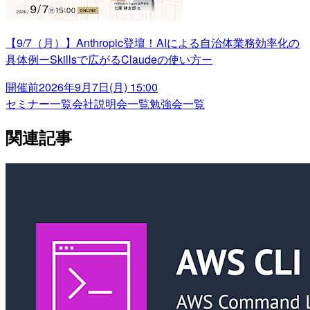
【9/7（月）】Anthropic登壇！AIによる自治体業務効率化の
具体例ーSkillsで広がるClaudeの使い方ー
開催前
2026年9月7日(月) 15:00
セミナー一覧
会社説明会一覧
勉強会一覧
関連記事