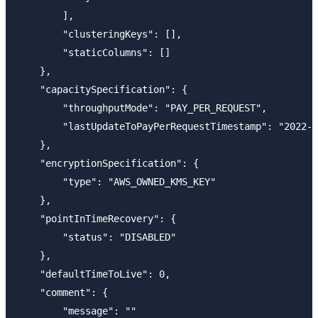
        ],

        "clusteringKeys": [],

        "staticColumns": []

    },

    "capacitySpecification": {

        "throughputMode": "PAY_PER_REQUEST",

        "lastUpdateToPayPerRequestTimestamp": "2022-0
    },

    "encryptionSpecification": {

        "type": "AWS_OWNED_KMS_KEY"

    },

    "pointInTimeRecovery": {

        "status": "DISABLED"

    },

    "defaultTimeToLive": 0,

    "comment": {

        "message": ""
