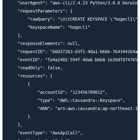
    "userAgent": "aws-cli/2.4.23 Python/3.8.8 Darwin/
    "requestParameters": {

        "rawQuery": "\n\tCREATE KEYSPACE \"hogecli\"\
        "keyspaceName": "hogecli"

    },

    "responseElements": null,

    "requestID": "b0d372b3-d3f1-4da1-b60e-764344164a8
    "eventID": "fa4a2402-594f-4da6-b6b8-1e20dfd74765"
    "readOnly": false,

    "resources": [

        {

            "accountId": "123456789012",

            "type": "AWS::Cassandra::Keyspace",

            "ARN": "arn:aws:cassandra:ap-northeast-1:
        }

    ],

    "eventType": "AwsApiCall",
