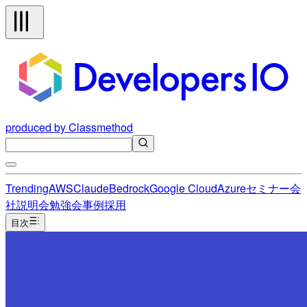
produced by Classmethod
Trending
AWS
Claude
Bedrock
Google Cloud
Azure
セミナー
会
社説明会
勉強会
事例
採用
目次