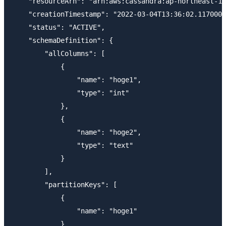
    "resourceArn": "arn:aws:cassandra:ap-northeast-1:
    "creationTimestamp": "2022-03-04T13:36:02.117000+
    "status": "ACTIVE",

    "schemaDefinition": {

        "allColumns": [

            {

                "name": "hoge1",

                "type": "int"

            },

            {

                "name": "hoge2",

                "type": "text"

            }

        ],

        "partitionKeys": [

            {

                "name": "hoge1"

            }
