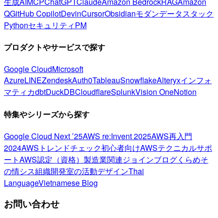
生成AI
MCP
ChatGPT
Claude
Amazon Bedrock
RAG
Amazon
Q
GitHub Copilot
Devin
Cursor
Obsidian
モダンデータスタック
Python
セキュリティ
PM
プロダクトやサービスで探す
Google Cloud
Microsoft
Azure
LINE
Zendesk
Auth0
Tableau
Snowflake
Alteryx
インフォ
マティカ
dbt
DuckDB
Cloudflare
Splunk
Vision One
Notion
特集やシリーズから探す
Google Cloud Next ’25
AWS re:Invent 2025
AWS再入門
2024
AWSトレンドチェック
初心者向け
AWSテクニカルサポ
ート
AWS認定（資格）
製造業関連
ジョインブログ
くらめそ
の情シス
組織開発室の活動
デザイン
Thai
Language
Vietnamese Blog
お問い合わせ