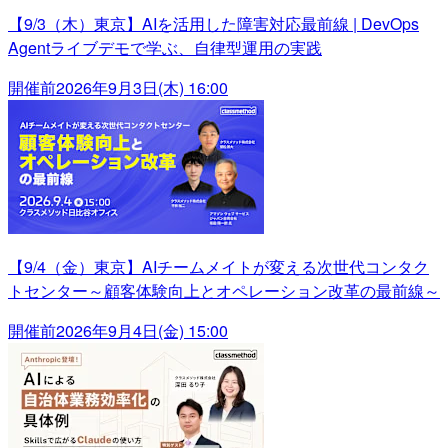
【9/3（木）東京】AIを活用した障害対応最前線 | DevOps
Agentライブデモで学ぶ、自律型運用の実践
開催前
2026年9月3日(木) 16:00
【9/4（金）東京】AIチームメイトが変える次世代コンタク
トセンター～顧客体験向上とオペレーション改革の最前線～
開催前
2026年9月4日(金) 15:00