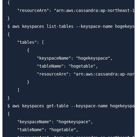
{

    "resourceArn": "arn:aws:cassandra:ap-northeast-1:
}

$ aws keyspaces list-tables --keyspace-name hogekeysp
{

    "tables": [

        {

            "keyspaceName": "hogekeyspace",

            "tableName": "hogetable",

            "resourceArn": "arn:aws:cassandra:ap-nort
        }

    ]

}

$ aws keyspaces get-table --keyspace-name hogekeyspac
{

    "keyspaceName": "hogekeyspace",

    "tableName": "hogetable",
