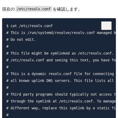
現在の
を確認します。
/etc/resolv.conf
$ cat /etc/resolv.conf

# This is /run/systemd/resolve/resolv.conf managed by
# Do not edit.

#

# This file might be symlinked as /etc/resolv.conf. I
# /etc/resolv.conf and seeing this text, you have fol
#

# This is a dynamic resolv.conf file for connecting l
# all known uplink DNS servers. This file lists all c
#

# Third party programs should typically not access th
# through the symlink at /etc/resolv.conf. To manage 
# different way, replace this symlink by a static fil
#
