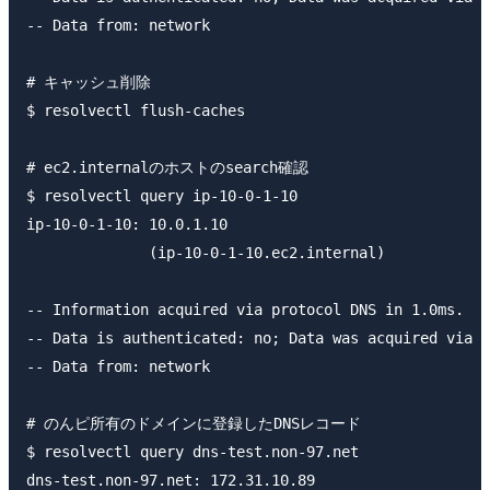
-- Data from: network

# キャッシュ削除

$ resolvectl flush-caches

# ec2.internalのホストのsearch確認

$ resolvectl query ip-10-0-1-10

ip-10-0-1-10: 10.0.1.10                              
              (ip-10-0-1-10.ec2.internal)

-- Information acquired via protocol DNS in 1.0ms.

-- Data is authenticated: no; Data was acquired via l
-- Data from: network

# のんピ所有のドメインに登録したDNSレコード

$ resolvectl query dns-test.non-97.net

dns-test.non-97.net: 172.31.10.89                    