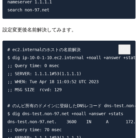
nameserver 1.1.1.1

設定変更後名前解決してみます。
# ec2.internalのホストの名前解決

$ dig ip-10-0-1-10.ec2.internal +noall +answer +stats

;; Query time: 0 msec

;; SERVER: 1.1.1.1#53(1.1.1.1)

;; WHEN: Tue Apr 18 11:03:52 UTC 2023

;; MSG SIZE  rcvd: 129

# のんピ所有のドメインに登録したDNSレコード dns-test.non-9
$ dig dns-test.non-97.net +noall +answer +stats

dns-test.non-97.net.	3600	IN	A	172.31.10.89

;; Query time: 70 msec

;; SERVER: 1.1.1.1#53(1.1.1.1)
