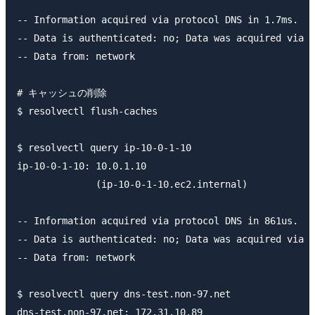
-- Information acquired via protocol DNS in 1.7ms.

-- Data is authenticated: no; Data was acquired via l
-- Data from: network

# キャッシュの削除

$ resolvectl flush-caches

$ resolvectl query ip-10-0-1-10

ip-10-0-1-10: 10.0.1.10                              
              (ip-10-0-1-10.ec2.internal)

-- Information acquired via protocol DNS in 861us.

-- Data is authenticated: no; Data was acquired via l
-- Data from: network

$ resolvectl query dns-test.non-97.net

dns-test.non-97.net: 172.31.10.89                    