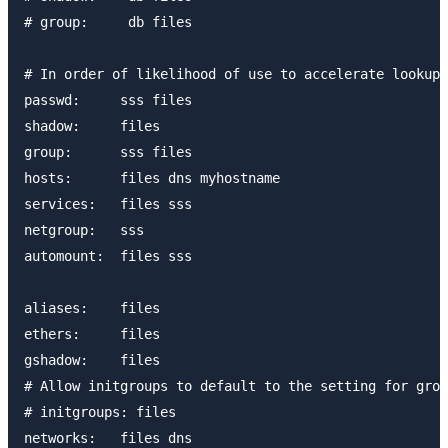
# group:     db files

# In order of likelihood of use to accelerate lookup.

passwd:     sss files

shadow:     files

group:      sss files

hosts:      files dns myhostname

services:   files sss

netgroup:   sss

automount:  files sss

aliases:    files

ethers:     files

gshadow:    files

# Allow initgroups to default to the setting for grou
# initgroups: files

networks:   files dns
