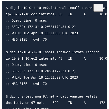
$ dig ip-10-0-1-10.ec2.internal +noall +answer +stats

ip-10-0-1-10.ec2.internal. 60	IN	A	10.0.1.10

;; Query time: 0 msec

;; SERVER: 172.31.0.2#53(172.31.0.2)

;; WHEN: Tue Apr 18 11:11:05 UTC 2023

;; MSG SIZE  rcvd: 70

$ dig ip-10-0-1-10 +noall +answer +stats +search

ip-10-0-1-10.ec2.internal. 43	IN	A	10.0.1.10

;; Query time: 0 msec

;; SERVER: 172.31.0.2#53(172.31.0.2)

;; WHEN: Tue Apr 18 11:11:22 UTC 2023

;; MSG SIZE  rcvd: 70

$ dig dns-test.non-97.net +noall +answer +stats

dns-test.non-97.net.	300	IN	A	172.31.10.89

;; Query time: 60 msec
