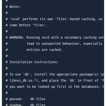
#

# Notes:

#

# 'sssd' performs its own 'files'-based caching, so i
# come before 'files'.

#

# WARNING: Running nscd with a secondary caching serv
# 	   lead to unexpected behaviour, especially with how long

# 	   entries are cached.

#

# Installation instructions:

#

# To use 'db', install the appropriate package(s) (pr
# libnss_db.so.*), and place the 'db' in front of 'fi
# you want to be looked up first in the databases, li
#

# passwd:    db files

# shadow:    db files
