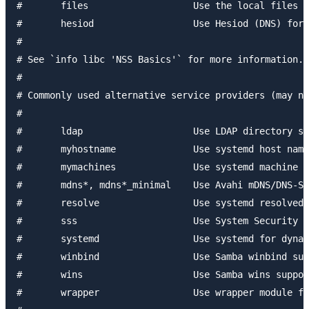
#	files			Use the local files in /etc

#	hesiod			Use Hesiod (DNS) for user lookups

#

# See `info libc 'NSS Basics'` for more information.

#

# Commonly used alternative service providers (may ne
#

#	ldap			Use LDAP directory server

#	myhostname		Use systemd host names

#	mymachines		Use systemd machine names

#	mdns*, mdns*_minimal	Use Avahi mDNS/DNS-SD

#	resolve			Use systemd resolved resolver

#	sss			Use System Security Services Daemon (sssd)

#	systemd			Use systemd for dynamic user option

#	winbind			Use Samba winbind support

#	wins			Use Samba wins support

#	wrapper			Use wrapper module for testing
