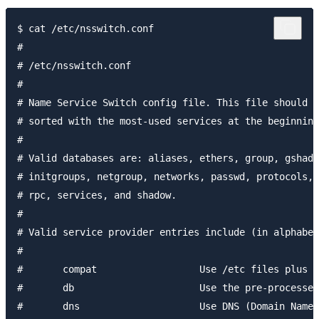
$ cat /etc/nsswitch.conf

#

# /etc/nsswitch.conf

#

# Name Service Switch config file. This file should b
# sorted with the most-used services at the beginning
#

# Valid databases are: aliases, ethers, group, gshado
# initgroups, netgroup, networks, passwd, protocols, 
# rpc, services, and shadow.

#

# Valid service provider entries include (in alphabet
#

#	compat			Use /etc files plus *_compat pseudo-db

#	db			Use the pre-processed /var/db files

#	dns			Use DNS (Domain Name Service)
