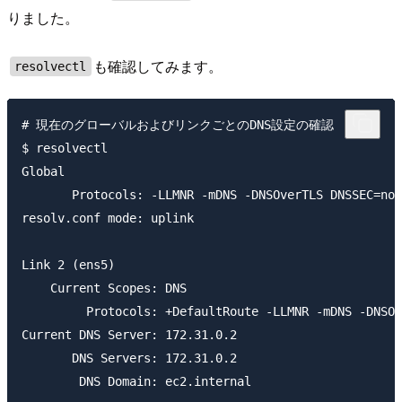
りました。
も確認してみます。
resolvectl
# 現在のグローバルおよびリンクごとのDNS設定の確認

$ resolvectl

Global

       Protocols: -LLMNR -mDNS -DNSOverTLS DNSSEC=no/
resolv.conf mode: uplink

Link 2 (ens5)

    Current Scopes: DNS

         Protocols: +DefaultRoute -LLMNR -mDNS -DNSOv
Current DNS Server: 172.31.0.2

       DNS Servers: 172.31.0.2

        DNS Domain: ec2.internal
