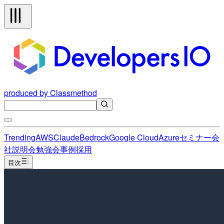
produced by Classmethod
Trending
AWS
Claude
Bedrock
Google Cloud
Azure
セミナー
会
社説明会
勉強会
事例
採用
目次