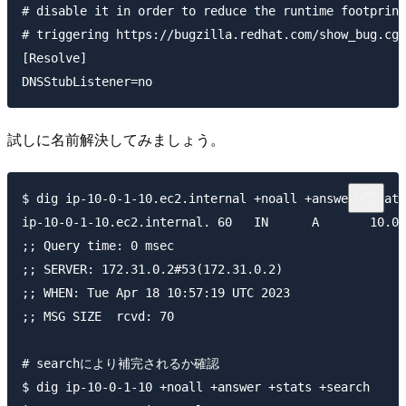
# disable it in order to reduce the runtime footprint
# triggering https://bugzilla.redhat.com/show_bug.cgi
[Resolve]

試しに名前解決してみましょう。
$ dig ip-10-0-1-10.ec2.internal +noall +answer +stats

ip-10-0-1-10.ec2.internal. 60	IN	A	10.0.1.10

;; Query time: 0 msec

;; SERVER: 172.31.0.2#53(172.31.0.2)

;; WHEN: Tue Apr 18 10:57:19 UTC 2023

;; MSG SIZE  rcvd: 70

# searchにより補完されるか確認

$ dig ip-10-0-1-10 +noall +answer +stats +search
