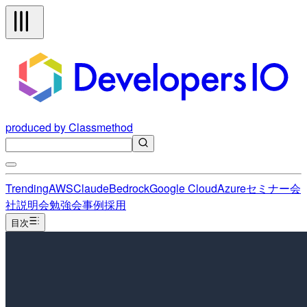
produced by Classmethod
Trending
AWS
Claude
Bedrock
Google Cloud
Azure
セミナー
会
社説明会
勉強会
事例
採用
目次