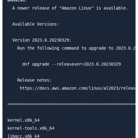
  A newer release of "Amazon Linux" is available.

  Available Versions:

  Version 2023.0.20230329:

    Run the following command to upgrade to 2023.0.20
      dnf upgrade --releasever=2023.0.20230329

    Release notes:

     https://docs.aws.amazon.com/linux/al2023/release
=====================================================
kernel.x86_64                                        
kernel-tools.x86_64                                  
libgcc.x86_64                                        