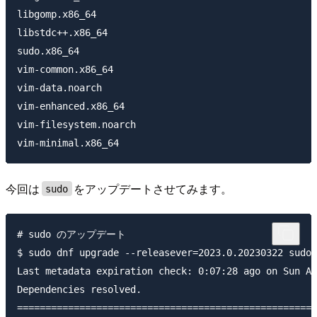
libgomp.x86_64                                       
libstdc++.x86_64                                     
sudo.x86_64                                          
vim-common.x86_64                                    
vim-data.noarch                                      
vim-enhanced.x86_64                                  
vim-filesystem.noarch                                
今回は
をアップデートさせてみます。
sudo
# sudo のアップデート

$ sudo dnf upgrade --releasever=2023.0.20230322 sudo

Last metadata expiration check: 0:07:28 ago on Sun Ap
Dependencies resolved.

=====================================================