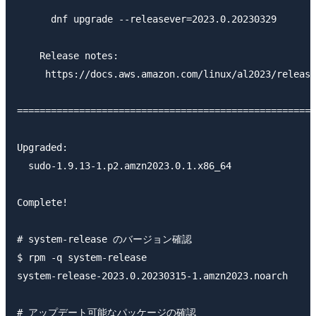
      dnf upgrade --releasever=2023.0.20230329

    Release notes:

     https://docs.aws.amazon.com/linux/al2023/release
=====================================================
Upgraded:

  sudo-1.9.13-1.p2.amzn2023.0.1.x86_64

Complete!

# system-release のバージョン確認

$ rpm -q system-release

system-release-2023.0.20230315-1.amzn2023.noarch

# アップデート可能なパッケージの確認
