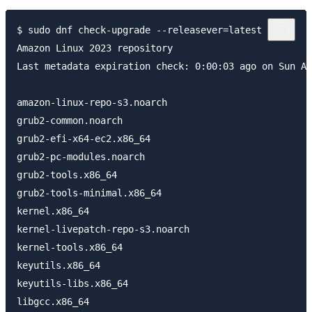
$ sudo dnf check-upgrade --releasever=latest

Amazon Linux 2023 repository                         
Last metadata expiration check: 0:00:03 ago on Sun Ap
amazon-linux-repo-s3.noarch                          
grub2-common.noarch                                  
grub2-efi-x64-ec2.x86_64                             
grub2-pc-modules.noarch                              
grub2-tools.x86_64                                   
grub2-tools-minimal.x86_64                           
kernel.x86_64                                        
kernel-livepatch-repo-s3.noarch                      
kernel-tools.x86_64                                  
keyutils.x86_64                                      
keyutils-libs.x86_64                                 
libgcc.x86_64                                        