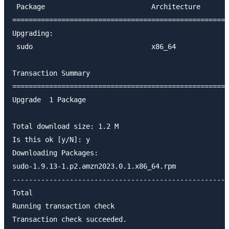
 Package                          Architecture       
=====================================================
Upgrading:

 sudo                             x86_64             
Transaction Summary

=====================================================
Upgrade  1 Package

Total download size: 1.2 M

Is this ok [y/N]: y

Downloading Packages:

sudo-1.9.13-1.p2.amzn2023.0.1.x86_64.rpm             
-----------------------------------------------------
Total                                                
Running transaction check

Transaction check succeeded.
