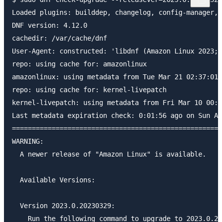
Loaded plugins: builddep, changelog, config-manager, 
DNF version: 4.12.0

cachedir: /var/cache/dnf

User-Agent: constructed: 'libdnf (Amazon Linux 2023; 
repo: using cache for: amazonlinux

amazonlinux: using metadata from Tue Mar 21 02:37:01 
repo: using cache for: kernel-livepatch

kernel-livepatch: using metadata from Fri Mar 10 00:2
Last metadata expiration check: 0:01:56 ago on Sun Ap
=====================================================
WARNING:

  A newer release of "Amazon Linux" is available.

  Available Versions:

  Version 2023.0.20230329:

    Run the following command to upgrade to 2023.0.20