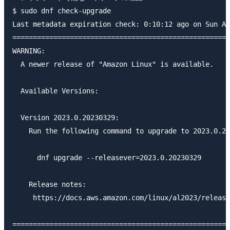
$ sudo dnf check-upgrade

Last metadata expiration check: 0:10:12 ago on Sun Ap
=====================================================
WARNING:

  A newer release of "Amazon Linux" is available.

  Available Versions:

  Version 2023.0.20230329:

    Run the following command to upgrade to 2023.0.20
      dnf upgrade --releasever=2023.0.20230329

    Release notes:

     https://docs.aws.amazon.com/linux/al2023/release