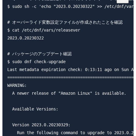
$ sudo sh -c 'echo "2023.0.20230322" >> /etc/dnf/vars
# オーバーライド変数設定ファイルが作成されたことを確認

$ cat /etc/dnf/vars/releasever

2023.0.20230322

# パッケージのアップデート確認

$ sudo dnf check-upgrade

Last metadata expiration check: 0:13:11 ago on Sun Ap
=====================================================
WARNING:

  A newer release of "Amazon Linux" is available.

  Available Versions:

  Version 2023.0.20230329:

    Run the following command to upgrade to 2023.0.20