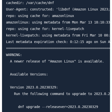
cachedir: /var/cache/dnf

User-Agent: constructed: 'libdnf (Amazon Linux 2023; 
repo: using cache for: amazonlinux

amazonlinux: using metadata from Mon Mar 13 18:10:33 
repo: using cache for: kernel-livepatch

kernel-livepatch: using metadata from Fri Mar 10 00:2
Last metadata expiration check: 0:12:15 ago on Sun Ap
=====================================================
WARNING:

  A newer release of "Amazon Linux" is available.

  Available Versions:

  Version 2023.0.20230329:

    Run the following command to upgrade to 2023.0.20
      dnf upgrade --releasever=2023.0.20230329
