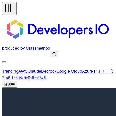
produced by Classmethod
Trending
AWS
Claude
Bedrock
Google Cloud
Azure
セミナー
会
社説明会
勉強会
事例
採用
目次