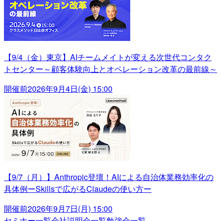
【9/4（金）東京】AIチームメイトが変える次世代コンタク
トセンター～顧客体験向上とオペレーション改革の最前線～
開催前
2026年9月4日(金) 15:00
【9/7（月）】Anthropic登壇！AIによる自治体業務効率化の
具体例ーSkillsで広がるClaudeの使い方ー
開催前
2026年9月7日(月) 15:00
セミナー一覧
会社説明会一覧
勉強会一覧