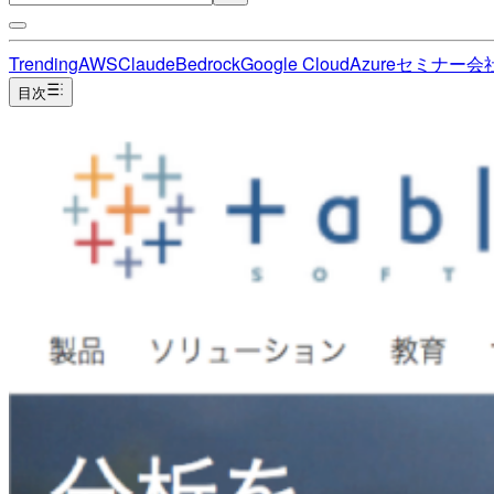
Trending
AWS
Claude
Bedrock
Google Cloud
Azure
セミナー
会
目次