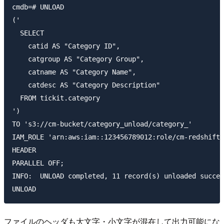
cmdb=# UNLOAD

('

  SELECT

    catid AS "Category ID",

    catgroup AS "Category Group",

    catname AS "Category Name",

    catdesc AS "Category Description"

  FROM tickit.category

')

TO 's3://cm-bucket/category_unload/category_'

IAM_ROLE 'arn:aws:iam::123456789012:role/cm-redshift-
HEADER

PARALLEL OFF;

INFO:  UNLOAD completed, 11 record(s) unloaded succes
ファイルのヘッダも大文字・小文字が混在して出力可能にな