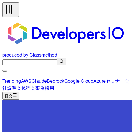
produced by Classmethod
Trending
AWS
Claude
Bedrock
Google Cloud
Azure
セミナー
会
社説明会
勉強会
事例
採用
目次