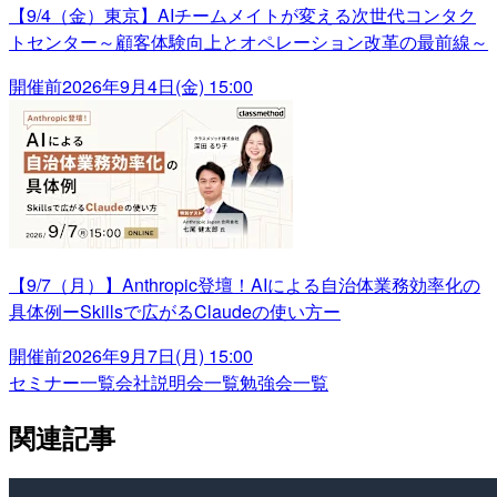
【9/4（金）東京】AIチームメイトが変える次世代コンタク
トセンター～顧客体験向上とオペレーション改革の最前線～
開催前
2026年9月4日(金) 15:00
【9/7（月）】Anthropic登壇！AIによる自治体業務効率化の
具体例ーSkillsで広がるClaudeの使い方ー
開催前
2026年9月7日(月) 15:00
セミナー一覧
会社説明会一覧
勉強会一覧
関連記事