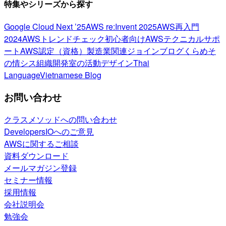
特集やシリーズから探す
Google Cloud Next ’25
AWS re:Invent 2025
AWS再入門
2024
AWSトレンドチェック
初心者向け
AWSテクニカルサポ
ート
AWS認定（資格）
製造業関連
ジョインブログ
くらめそ
の情シス
組織開発室の活動
デザイン
Thai
Language
Vietnamese Blog
お問い合わせ
クラスメソッドへの問い合わせ
DevelopersIOへのご意見
AWSに関するご相談
資料ダウンロード
メールマガジン登録
セミナー情報
採用情報
会社説明会
勉強会