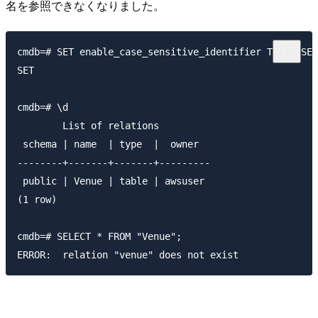
名を参照できなくなりました。
cmdb=# SET enable_case_sensitive_identifier TO FALSE;

SET

cmdb=# \d

        List of relations

 schema | name  | type  |  owner

--------+-------+-------+---------

 public | Venue | table | awsuser

(1 row)

cmdb=# SELECT * FROM "Venue";
