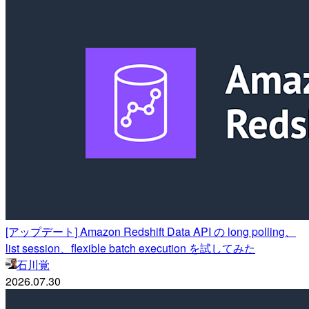
[アップデート] Amazon Redshift Data API の long polling、
list session、flexible batch execution を試してみた
石川覚
2026.07.30