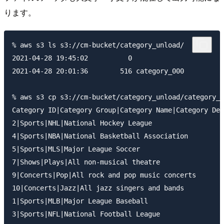
ります。
% aws s3 ls s3://cm-bucket/category_unload/ 

2021-04-28 19:45:02          0

2021-04-28 20:01:36        516 category_000

% aws s3 cp s3://cm-bucket/category_unload/category_0
Category ID|Category Group|Category Name|Category Des
2|Sports|NHL|National Hockey League

4|Sports|NBA|National Basketball Association

5|Sports|MLS|Major League Soccer

7|Shows|Plays|All non-musical theatre

9|Concerts|Pop|All rock and pop music concerts

10|Concerts|Jazz|All jazz singers and bands

1|Sports|MLB|Major League Baseball

3|Sports|NFL|National Football League
