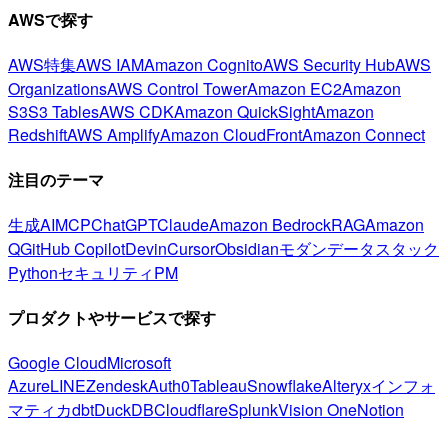
AWSで探す
AWS特集
AWS IAM
Amazon Cognito
AWS Security Hub
AWS
Organizations
AWS Control Tower
Amazon EC2
Amazon
S3
S3 Tables
AWS CDK
Amazon QuickSight
Amazon
Redshift
AWS Amplify
Amazon CloudFront
Amazon Connect
注目のテーマ
生成AI
MCP
ChatGPT
Claude
Amazon Bedrock
RAG
Amazon
Q
GitHub Copilot
Devin
Cursor
Obsidian
モダンデータスタック
Python
セキュリティ
PM
プロダクトやサービスで探す
Google Cloud
Microsoft
Azure
LINE
Zendesk
Auth0
Tableau
Snowflake
Alteryx
インフォ
マティカ
dbt
DuckDB
Cloudflare
Splunk
Vision One
Notion