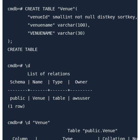
cmdb=# CREATE TABLE "Venue"(

        "venueId" smallint not null distkey sortkey,

        "venuename" varchar(100),

        "VENUENAME" varchar(30)

);

CREATE TABLE

cmdb=# \d

        List of relations

 Schema | Name  | Type  |  Owner

--------+-------+-------+---------

 public | Venue | table | awsuser

(1 row)

cmdb=# \d "Venue"

                        Table "public.Venue"

  Column   |          Type          | Collation | Nul