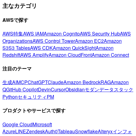
主なカテゴリ
AWSで探す
AWS特集
AWS IAM
Amazon Cognito
AWS Security Hub
AWS
Organizations
AWS Control Tower
Amazon EC2
Amazon
S3
S3 Tables
AWS CDK
Amazon QuickSight
Amazon
Redshift
AWS Amplify
Amazon CloudFront
Amazon Connect
注目のテーマ
生成AI
MCP
ChatGPT
Claude
Amazon Bedrock
RAG
Amazon
Q
GitHub Copilot
Devin
Cursor
Obsidian
モダンデータスタック
Python
セキュリティ
PM
プロダクトやサービスで探す
Google Cloud
Microsoft
Azure
LINE
Zendesk
Auth0
Tableau
Snowflake
Alteryx
インフォ