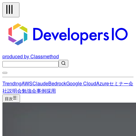
produced by Classmethod
Trending
AWS
Claude
Bedrock
Google Cloud
Azure
セミナー
会
社説明会
勉強会
事例
採用
目次