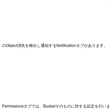
のObject消失を検出し通知するNotificationタブがあります。
Permissionsタブでは、Bucketそのものに対する設定を