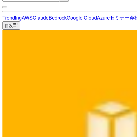
Trending
AWS
Claude
Bedrock
Google Cloud
Azure
セミナー
会
目次