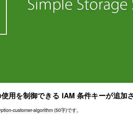
E-C の使用を制御できる IAM 条件キーが追
on-customer-algorithm (50字)です。