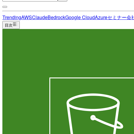
Trending
AWS
Claude
Bedrock
Google Cloud
Azure
セミナー
会
目次