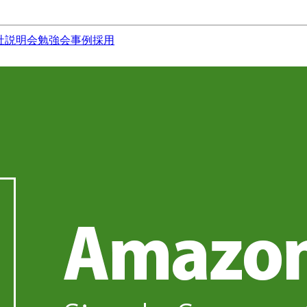
社説明会
勉強会
事例
採用