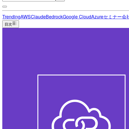
Trending
AWS
Claude
Bedrock
Google Cloud
Azure
セミナー
会
目次