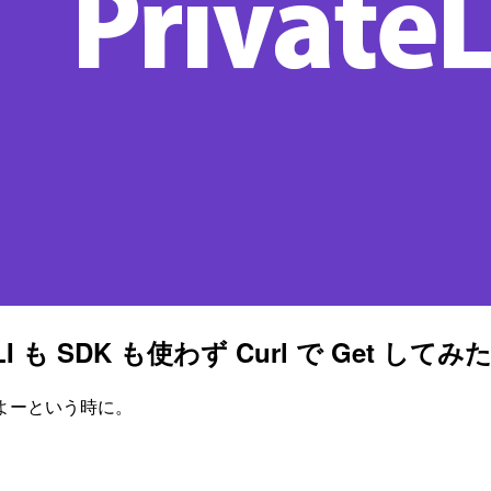
 CLI も SDK も使わず Curl で Get してみ
したいよーという時に。