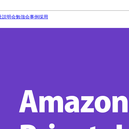
社説明会
勉強会
事例
採用