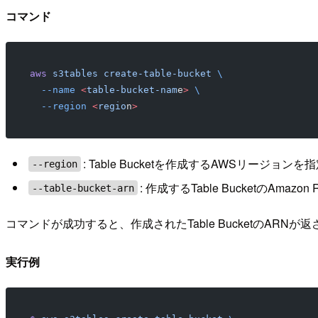
コマンド
aws
 s3tables
 create-table-bucket
 \
  --name
 <
table-bucket-nam
e
>
 \
  --region
 <
regio
n
>
: Table Bucketを作成するAWSリージョン
--region
: 作成するTable BucketのAmazon
--table-bucket-arn
コマンドが成功すると、作成されたTable BucketのARNが
実行例