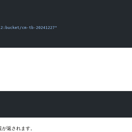
12:bucket/cm-tb-20241227"
一覧が返されます。