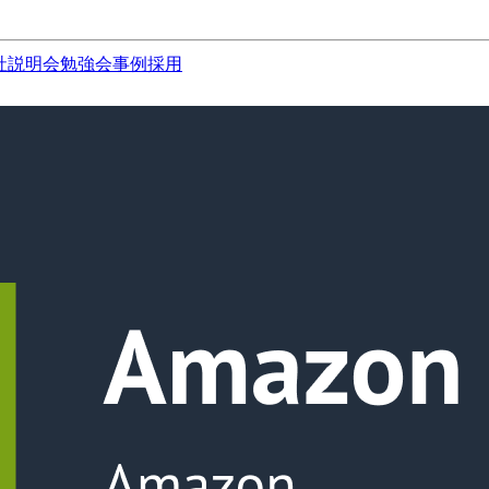
社説明会
勉強会
事例
採用