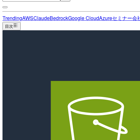
Trending
AWS
Claude
Bedrock
Google Cloud
Azure
セミナー
会
目次