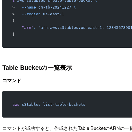
$
 aws
 s3tables
 create-table-bucket
 \
>   
--name
 cm-tb-20241227
 \
>   
--region
 us-east-1
{
    "arn"
:
 "arn:aws:s3tables:us-east-1: 1234567890
}
Table Bucketの一覧表示
コマンド
aws
 s3tables
 list-table-buckets
コマンドが成功すると、作成されたTable BucketのARNの