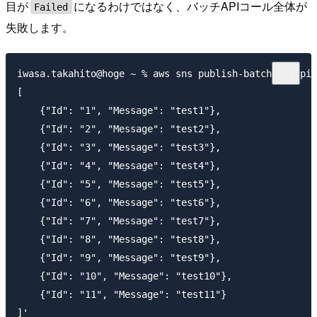
目が
になるわけではなく、バッチAPIコール全体が
Failed
失敗します。
iwasa.takahito@hoge ~ % aws sns publish-batch --topic
[

    {"Id": "1", "Message": "test1"},

    {"Id": "2", "Message": "test2"},

    {"Id": "3", "Message": "test3"},

    {"Id": "4", "Message": "test4"},

    {"Id": "5", "Message": "test5"},

    {"Id": "6", "Message": "test6"},

    {"Id": "7", "Message": "test7"},

    {"Id": "8", "Message": "test8"},

    {"Id": "9", "Message": "test9"},

    {"Id": "10", "Message": "test10"},

    {"Id": "11", "Message": "test11"}

]'
