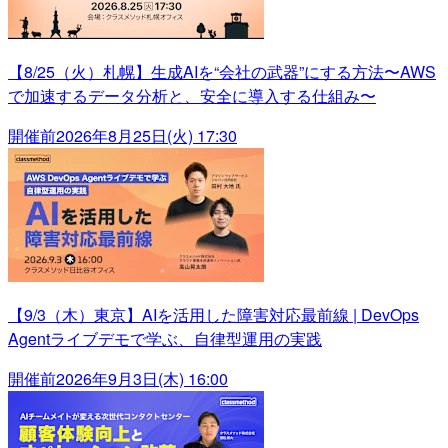
【8/25（火）札幌】生成AIを“会社の武器”にする方法〜AWS
で加速するデータ分析と、安全に導入する仕組み〜
開催前
2026年8月25日(火) 17:30
【9/3（木）東京】AIを活用した障害対応最前線 | DevOps
Agentライブデモで学ぶ、自律型運用の実践
開催前
2026年9月3日(木) 16:00