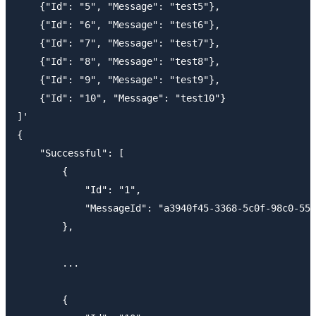
    {"Id": "5", "Message": "test5"},

    {"Id": "6", "Message": "test6"},

    {"Id": "7", "Message": "test7"},

    {"Id": "8", "Message": "test8"},

    {"Id": "9", "Message": "test9"},

    {"Id": "10", "Message": "test10"}

]' 

{

    "Successful": [

        {

            "Id": "1",

            "MessageId": "a3940f45-3368-5c0f-98c0-550
        },

        ...

        {
