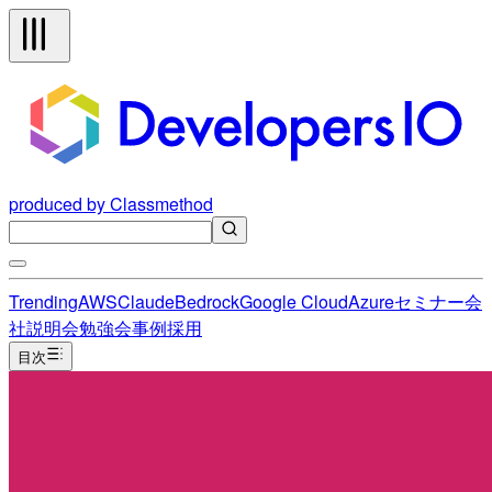
produced by Classmethod
Trending
AWS
Claude
Bedrock
Google Cloud
Azure
セミナー
会
社説明会
勉強会
事例
採用
目次