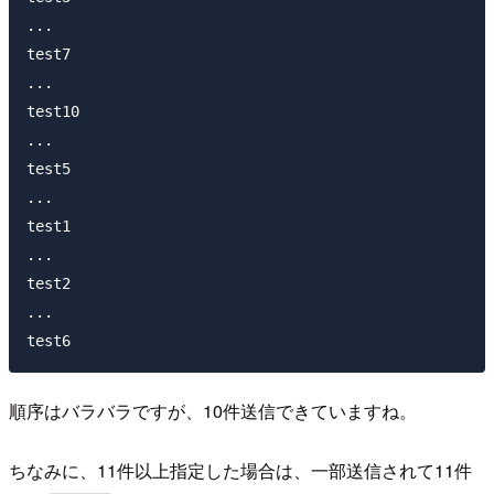
...

test7

...

test10

...

test5

...

test1

...

test2

...

順序はバラバラですが、10件送信できていますね。
ちなみに、11件以上指定した場合は、一部送信されて11件