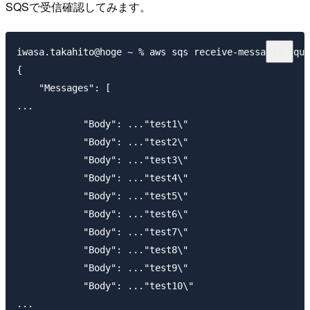
SQSで受信確認してみます。
iwasa.takahito@hoge ~ % aws sqs receive-message --que
{

    "Messages": [

...

            "Body": ..."test1\"

            "Body": ..."test2\"

            "Body": ..."test3\"

            "Body": ..."test4\"

            "Body": ..."test5\"

            "Body": ..."test6\"

            "Body": ..."test7\"

            "Body": ..."test8\"

            "Body": ..."test9\"

            "Body": ..."test10\"

...
