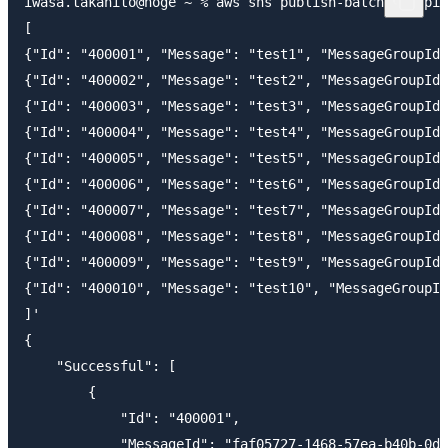
iwasa.takahito@hoge ~ % aws sns publish-batch --topic
[

{"Id": "400001", "Message": "test1", "MessageGroupId"
{"Id": "400002", "Message": "test2", "MessageGroupId"
{"Id": "400003", "Message": "test3", "MessageGroupId"
{"Id": "400004", "Message": "test4", "MessageGroupId"
{"Id": "400005", "Message": "test5", "MessageGroupId"
{"Id": "400006", "Message": "test6", "MessageGroupId"
{"Id": "400007", "Message": "test7", "MessageGroupId"
{"Id": "400008", "Message": "test8", "MessageGroupId"
{"Id": "400009", "Message": "test9", "MessageGroupId"
{"Id": "400010", "Message": "test10", "MessageGroupId
]'

{

    "Successful": [

        {

            "Id": "400001",

            "MessageId": "faf05727-1468-57ea-b40b-0d6