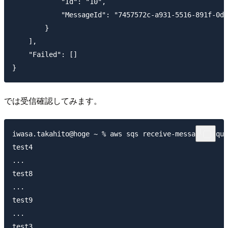
            "Id": "10",

            "MessageId": "7457572c-a931-5516-891f-0d6
        }

    ],

    "Failed": []

では受信確認してみます。
iwasa.takahito@hoge ~ % aws sqs receive-message --que
test4

...

test8

...

test9

...

test3
