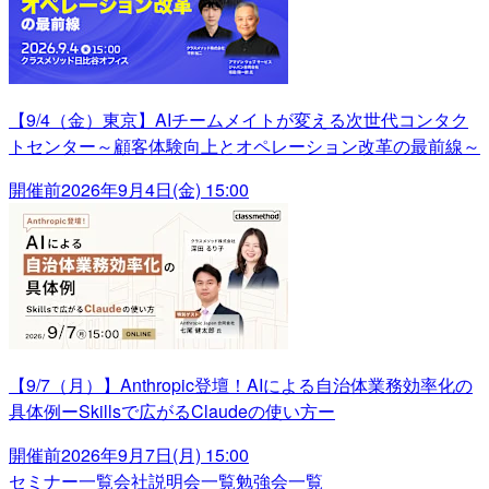
【9/4（金）東京】AIチームメイトが変える次世代コンタク
トセンター～顧客体験向上とオペレーション改革の最前線～
開催前
2026年9月4日(金) 15:00
【9/7（月）】Anthropic登壇！AIによる自治体業務効率化の
具体例ーSkillsで広がるClaudeの使い方ー
開催前
2026年9月7日(月) 15:00
セミナー一覧
会社説明会一覧
勉強会一覧