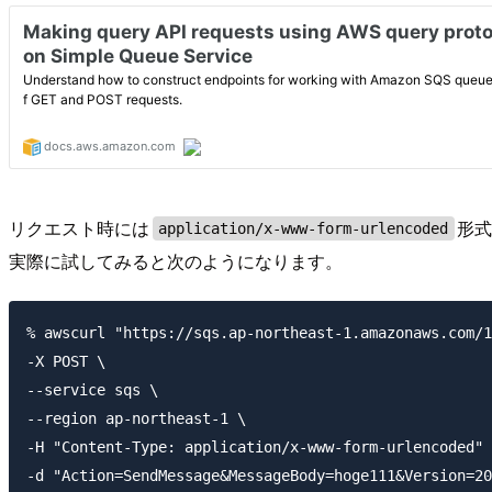
リクエスト時には
形式
application/x-www-form-urlencoded
実際に試してみると次のようになります。
% awscurl "https://sqs.ap-northeast-1.amazonaws.com/1
-X POST \

--service sqs \          

--region ap-northeast-1 \                            
-H "Content-Type: application/x-www-form-urlencoded" 
-d "Action=SendMessage&MessageBody=hoge111&Version=20