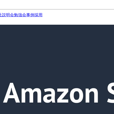
社説明会
勉強会
事例
採用