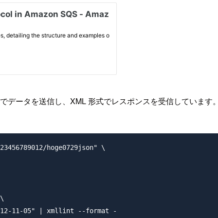
でデータを送信し、XML 形式でレスポンスを受信しています
23456789012/hoge0729json" \          

                 

\                             

12-11-05" | xmllint --format -
