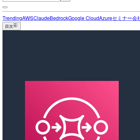
Trending
AWS
Claude
Bedrock
Google Cloud
Azure
セミナー
会
目次