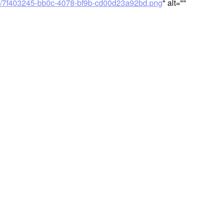
/12/7f403245-bb0c-4078-bf9b-cd00d23a92bd.png
" alt=""