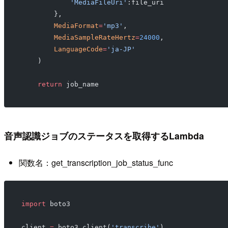
            'MediaFileUri'
:file_uri
        },
        MediaFormat
=
'mp3'
,
        MediaSampleRateHertz
=
24000
,
        LanguageCode
=
'ja-JP'
    )
    return
 job_name
音声認識ジョブのステータスを取得するLambda
関数名：get_transcription_job_status_func
import
 boto3
client 
=
 boto3.client(
'transcribe'
)