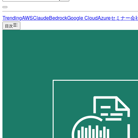
Trending
AWS
Claude
Bedrock
Google Cloud
Azure
セミナー
会
目次