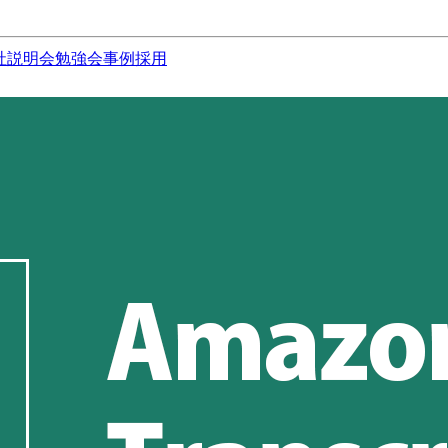
社説明会
勉強会
事例
採用