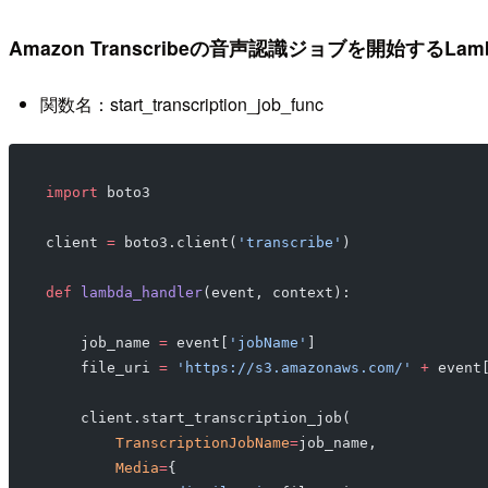
Amazon Transcribeの音声認識ジョブを開始するLam
関数名：start_transcription_job_func
import
 boto3
client 
=
 boto3.client(
'transcribe'
)
def
 lambda_handler
(event, context):
    job_name 
=
 event[
'jobName'
]
    file_uri 
=
 'https://s3.amazonaws.com/'
 +
 event
    client.start_transcription_job(
        TranscriptionJobName
=
job_name,
        Media
=
{