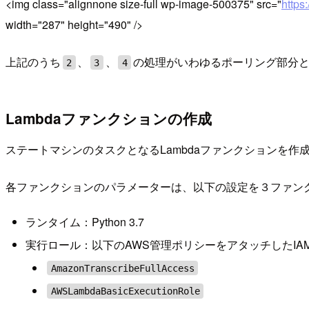
<img class="alignnone size-full wp-image-500375" src="
https
width="287" height="490" />
上記のうち
、
、
の処理がいわゆるポーリング部分
2
3
4
Lambdaファンクションの作成
ステートマシンのタスクとなるLambdaファンクションを作
各ファンクションのパラメーターは、以下の設定を３ファン
ランタイム：Python 3.7
実行ロール：以下のAWS管理ポリシーをアタッチしたIA
AmazonTranscribeFullAccess
AWSLambdaBasicExecutionRole