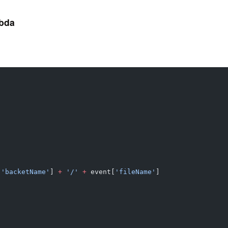
bda
[
'backetName'
] 
+
 '/'
 +
 event[
'fileName'
]