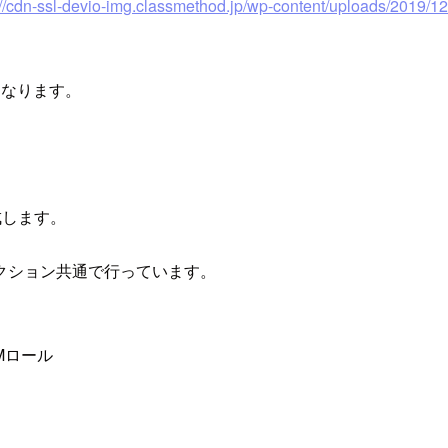
://cdn-ssl-devio-img.classmethod.jp/wp-content/uploads/2019
となります。
成します。
クション共通で行っています。
Mロール