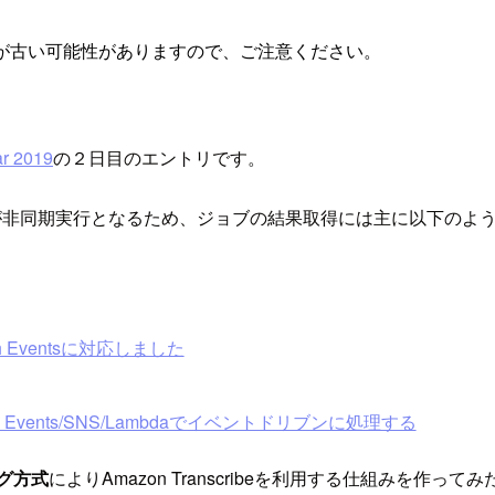
が古い可能性がありますので、ご注意ください。
r 2019
の２日目のエントリです。
ら完了までが非同期実行となるため、ジョブの結果取得には主に以下
atch Eventsに対応しました
S3 Events/SNS/Lambdaでイベントドリブンに処理する
グ方式
によりAmazon Transcribeを利用する仕組みを作