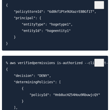
{

    "policyStoreId": "6d8kf1Pte9UXazrE8BGf1T",

    "principal": {

        "entityType": "hogetype1",

        "entityId": "hogeentity1"

    }

% aws verifiedpermissions is-authorized --cli-input-j
{

    "decision": "DENY",

    "determiningPolicies": [

        {

            "policyId": "Hnb8ucHZ54Hou9RbuwjcQY"

        }

    ],
