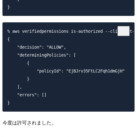
% aws verifiedpermissions is-authorized --cli-input-j
{

    "decision": "ALLOW",

    "determiningPolicies": [

        {

            "policyId": "EjBJrv35FtLC2Fqh1dmGjH"

        }

    ],

    "errors": []

今度は許可されました。