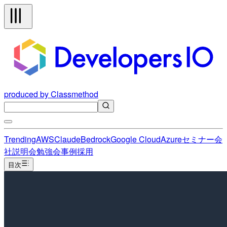
produced by Classmethod
Trending
AWS
Claude
Bedrock
Google Cloud
Azure
セミナー
会
社説明会
勉強会
事例
採用
目次