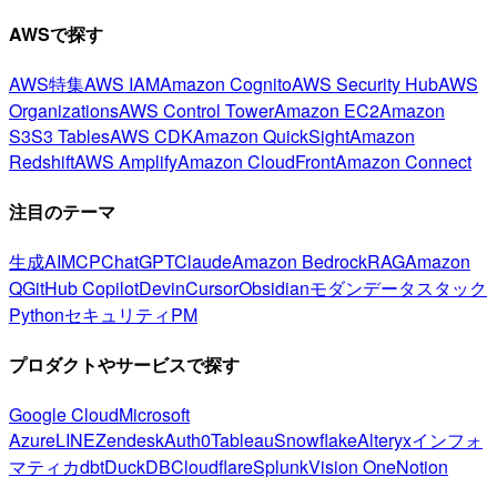
AWSで探す
AWS特集
AWS IAM
Amazon Cognito
AWS Security Hub
AWS
Organizations
AWS Control Tower
Amazon EC2
Amazon
S3
S3 Tables
AWS CDK
Amazon QuickSight
Amazon
Redshift
AWS Amplify
Amazon CloudFront
Amazon Connect
注目のテーマ
生成AI
MCP
ChatGPT
Claude
Amazon Bedrock
RAG
Amazon
Q
GitHub Copilot
Devin
Cursor
Obsidian
モダンデータスタック
Python
セキュリティ
PM
プロダクトやサービスで探す
Google Cloud
Microsoft
Azure
LINE
Zendesk
Auth0
Tableau
Snowflake
Alteryx
インフォ
マティカ
dbt
DuckDB
Cloudflare
Splunk
Vision One
Notion