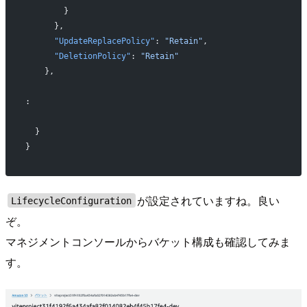
        }
      },
      "UpdateReplacePolicy"
: 
"Retain"
,
      "DeletionPolicy"
: 
"Retain"
    },
:
  }
}
が設定されていますね。良い
LifecycleConfiguration
ぞ。
マネジメントコンソールからバケット構成も確認してみま
す。