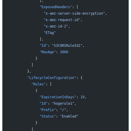
              ],
              "ExposedHeaders"
: [
                "x-amz-server-side-encryption"
,
                "x-amz-request-id"
,
                "x-amz-id-2"
,
                "ETag"
              ],
              "Id"
: 
"S3CORSRuleId1"
,
              "MaxAge"
: 
3000
            }
          ]
        },
        "LifecycleConfiguration"
: {
          "Rules"
: [
            {
              "ExpirationInDays"
: 
10
,
              "Id"
: 
"hogerule1"
,
              "Prefix"
: 
"/"
,
              "Status"
: 
"Enabled"
            }
          ]