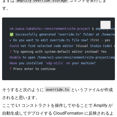
まずは
コマンドを実行しま
amplify override storage
す。
cm-iwasa.takahito:~/environment/vite-project
 $ 
amplify
 ove
✅
 Successfully
 generated
 "override.ts"
 folder
 at
 /home/ec
✔
 Do
 you
 want
 to
 edit
 override.ts
 file
 now?
 (Y/n) · yes
Could
 not
 find
 selected
 code
 editor
 (Visual 
Studio
 Code
) o
?
 Try opening with system-default editor instead
?
 Yes
Unable
 to
 open
 /home/ec2-user/environment/vite-project/amp
Have
 you
 installed
 `
xdg-utils
`
 on
 your
 machine?
?
 Press enter to continue 
そうすると次のように
というファイルが作成
override.ts
されると思います。
ここで L1 コンストラクトを操作してやることで Amplify が
自動生成してデプロイする CloudFormation に反映されるよ