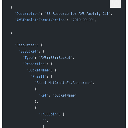
{
  "Description"
: 
"S3 Resource for AWS Amplify CLI"
,
  "AWSTemplateFormatVersion"
: 
"2010-09-09"
,
:
  "Resources"
:
 {
    "S3Bucket"
: {
      "Type"
: 
"AWS::S3::Bucket"
,
      "Properties"
: {
        "BucketName"
: {
          "Fn::If"
: [
            "ShouldNotCreateEnvResources"
,
            {
              "Ref"
: 
"bucketName"
            },
            {
              "Fn::Join"
: [
                ""
,
                [