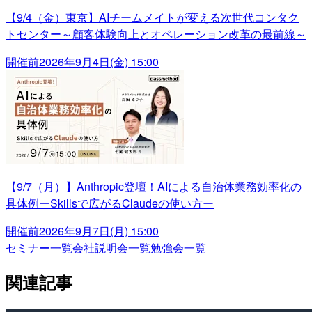
【9/4（金）東京】AIチームメイトが変える次世代コンタク
トセンター～顧客体験向上とオペレーション改革の最前線～
開催前
2026年9月4日(金) 15:00
【9/7（月）】Anthropic登壇！AIによる自治体業務効率化の
具体例ーSkillsで広がるClaudeの使い方ー
開催前
2026年9月7日(月) 15:00
セミナー一覧
会社説明会一覧
勉強会一覧
関連記事