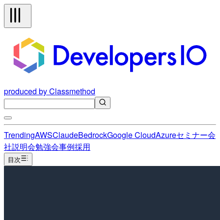
produced by Classmethod
Trending
AWS
Claude
Bedrock
Google Cloud
Azure
セミナー
会
社説明会
勉強会
事例
採用
目次