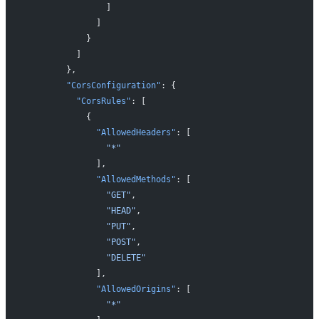
                ]
              ]
            }
          ]
        },
        "CorsConfiguration"
: {
          "CorsRules"
: [
            {
              "AllowedHeaders"
: [
                "*"
              ],
              "AllowedMethods"
: [
                "GET"
,
                "HEAD"
,
                "PUT"
,
                "POST"
,
                "DELETE"
              ],
              "AllowedOrigins"
: [
                "*"