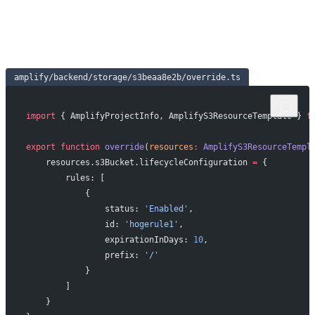
amplify/backend/storage/s3beaa8e2b/override.ts
import
 { AmplifyProjectInfo, AmplifyS3ResourceTemplate } 
f
export
 function
 override
(
resources
:
 AmplifyS3ResourceTempl
    resources.s3Bucket.lifecycleConfiguration 
=
 {
        rules: [
            {
                status: 
'Enabled'
,
                id: 
'hogerule1'
,
                expirationInDays: 
10
,
                prefix: 
'/'
            }
        ]
    }