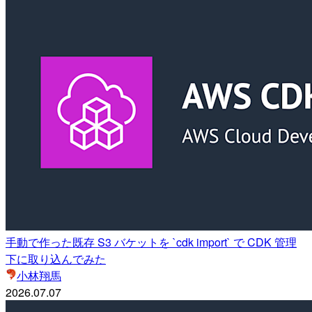
手動で作った既存 S3 バケットを `cdk import` で CDK 管理
下に取り込んでみた
小林翔馬
2026.07.07