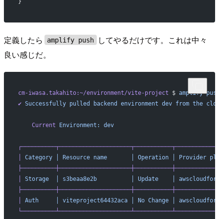
}
定義したら
してやるだけです。これは中々
amplify push
良い感じだ。
cm-iwasa.takahito:~/environment/vite-project
 $ 
amplify
 pus
✔
 Successfully
 pulled
 backend
 environment
 dev
 from
 the
 clo
    Current
 Environment:
 dev
┌──────────┬─────────────────────┬───────────┬────────────
│
 Category
 │
 Resource
 name
       │
 Operation
 │
 Provider
 pl
├──────────┼─────────────────────┼───────────┼────────────
│
 Storage
  │
 s3beaa8e2b
          │
 Update
    │
 awscloudfor
├──────────┼─────────────────────┼───────────┼────────────
│
 Auth
     │
 viteproject64432aca
 │
 No
 Change
 │
 awscloudfor
└──────────┴─────────────────────┴───────────┴────────────