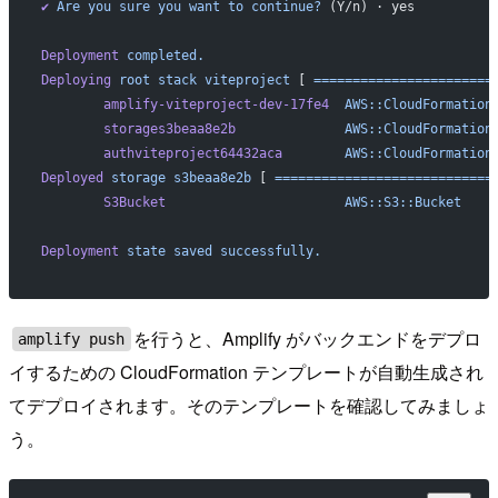
✔
 Are
 you
 sure
 you
 want
 to
 continue?
 (Y/n) · yes
Deployment
 completed.
Deploying
 root
 stack
 viteproject
 [ 
=======================
        amplify-viteproject-dev-17fe4
  AWS::CloudFormation
        storages3beaa8e2b
              AWS::CloudFormation
        authviteproject64432aca
        AWS::CloudFormation
Deployed
 storage
 s3beaa8e2b
 [ 
============================
        S3Bucket
                       AWS::S3::Bucket
    
Deployment
 state
 saved
 successfully.
を行うと、Amplify がバックエンドをデプロ
amplify push
イするための CloudFormation テンプレートが自動生成され
てデプロイされます。そのテンプレートを確認してみましょ
う。