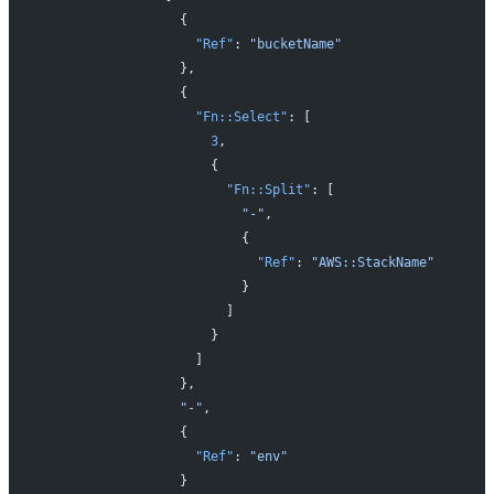
                  {
                    "Ref"
: 
"bucketName"
                  },
                  {
                    "Fn::Select"
: [
                      3
,
                      {
                        "Fn::Split"
: [
                          "-"
,
                          {
                            "Ref"
: 
"AWS::StackName"
                          }
                        ]
                      }
                    ]
                  },
                  "-"
,
                  {
                    "Ref"
: 
"env"
                  }