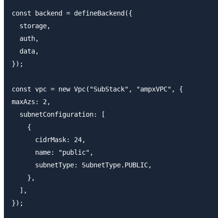
const backend = defineBackend({

  storage,

  auth,

  data,

});

const vpc = new Vpc("SubStack", "ampxVPC", {

maxAzs: 2,

  subnetConfiguration: [

    {

      cidrMask: 24,

      name: "public",

      subnetType: SubnetType.PUBLIC,

    },

  ],

});
