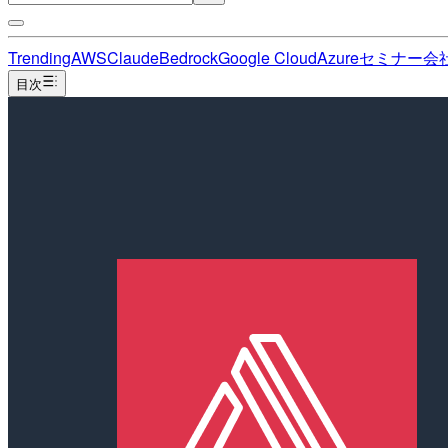
Trending
AWS
Claude
Bedrock
Google Cloud
Azure
セミナー
会
目次