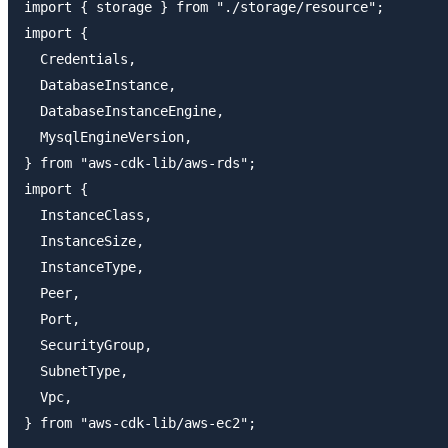
import { storage } from "./storage/resource";

import {

  Credentials,

  DatabaseInstance,

  DatabaseInstanceEngine,

  MysqlEngineVersion,

} from "aws-cdk-lib/aws-rds";

import {

  InstanceClass,

  InstanceSize,

  InstanceType,

  Peer,

  Port,

  SecurityGroup,

  SubnetType,

  Vpc,

} from "aws-cdk-lib/aws-ec2";
