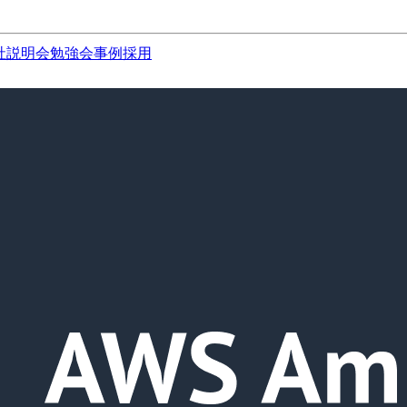
社説明会
勉強会
事例
採用