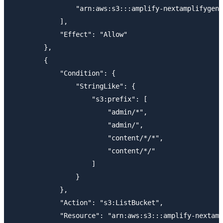
                "arn:aws:s3:::amplify-nextamplifygen2
            ],

            "Effect": "Allow"

        },

        {

            "Condition": {

                "StringLike": {

                    "s3:prefix": [

                        "admin/*",

                        "admin/",

                        "content/*/*",

                        "content/*/"

                    ]

                }

            },

            "Action": "s3:ListBucket",

            "Resource": "arn:aws:s3:::amplify-nextamp