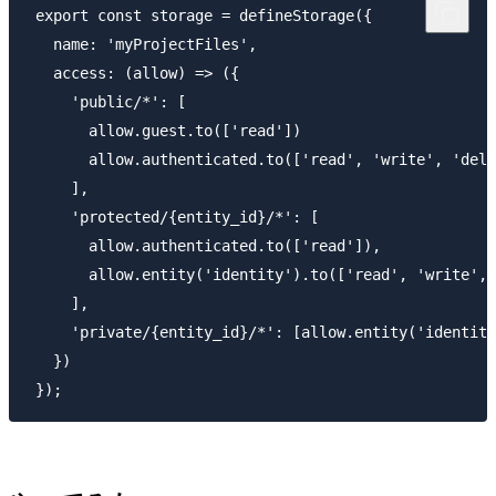
 export const storage = defineStorage({

   name: 'myProjectFiles',

   access: (allow) => ({

     'public/*': [

       allow.guest.to(['read'])

       allow.authenticated.to(['read', 'write', 'dele
     ],

     'protected/{entity_id}/*': [

       allow.authenticated.to(['read']),

       allow.entity('identity').to(['read', 'write', 
     ],

     'private/{entity_id}/*': [allow.entity('identity
   })
