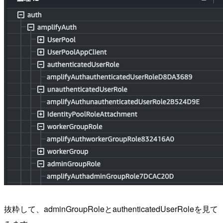
抜粋して、adminGroupRoleとauthenticatedUserRoleを見て