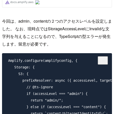
今回は、admin、contentの２つのアクセスレベルを設定しま
した。 なお、現時点ではStorageAccessLevelにInvalidな文
字列を与えることになるので、TypeScriptの型エラーが発生
します。留意が必要です。
 Amplify.configure(amplifyconfig, {

    Storage: {

      S3: {

        prefixResolver: async ({ accessLevel, targetI
          // @ts-ignore

          if (accessLevel === "admin") {

            return "admin/";

          } else if (accessLevel === "content") {

            return `content/${targetIdentityId}/`;
