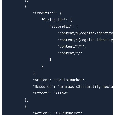
         {

             "Condition": {

                 "StringLike": {

                     "s3:prefix": [

                         "content/${cognito-identity.
                         "content/${cognito-identity.
                         "content/*/*",

                         "content/*/"

                     ]

                 }

             },

             "Action": "s3:ListBucket",

             "Resource": "arn:aws:s3:::amplify-nextam
             "Effect": "Allow"

         },

         {

             "Action": "s3:PutObject",
