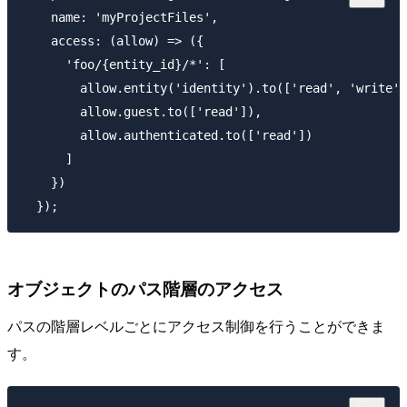
    name: 'myProjectFiles',

    access: (allow) => ({

      'foo/{entity_id}/*': [

        allow.entity('identity').to(['read', 'write',
        allow.guest.to(['read']),

        allow.authenticated.to(['read'])        

      ]

    })

オブジェクトのパス階層のアクセス
パスの階層レベルごとにアクセス制御を行うことができま
す。