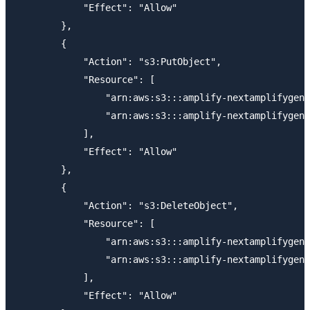
            "Effect": "Allow"

        },

        {

            "Action": "s3:PutObject",

            "Resource": [

                "arn:aws:s3:::amplify-nextamplifygen2
                "arn:aws:s3:::amplify-nextamplifygen2
            ],

            "Effect": "Allow"

        },

        {

            "Action": "s3:DeleteObject",

            "Resource": [

                "arn:aws:s3:::amplify-nextamplifygen2
                "arn:aws:s3:::amplify-nextamplifygen2
            ],

            "Effect": "Allow"
