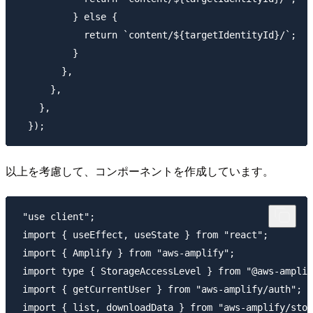
          } else {

            return `content/${targetIdentityId}/`;

          }

        },

      },

    },

以上を考慮して、コンポーネントを作成しています。
 "use client";

 import { useEffect, useState } from "react";

 import { Amplify } from "aws-amplify";

 import type { StorageAccessLevel } from "@aws-amplif
 import { getCurrentUser } from "aws-amplify/auth";

 import { list, downloadData } from "aws-amplify/stor