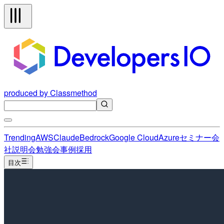
produced by Classmethod
Trending
AWS
Claude
Bedrock
Google Cloud
Azure
セミナー
会
社説明会
勉強会
事例
採用
目次