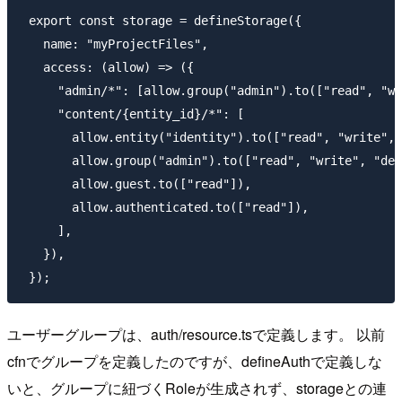
 export const storage = defineStorage({

   name: "myProjectFiles",

   access: (allow) => ({

     "admin/*": [allow.group("admin").to(["read", "wr
     "content/{entity_id}/*": [

       allow.entity("identity").to(["read", "write", 
       allow.group("admin").to(["read", "write", "del
       allow.guest.to(["read"]),

       allow.authenticated.to(["read"]),

     ],

   }),

ユーザーグループは、auth/resource.tsで定義します。 以前
cfnでグループを定義したのですが、defineAuthで定義しな
いと、グループに紐づくRoleが生成されず、storageとの連