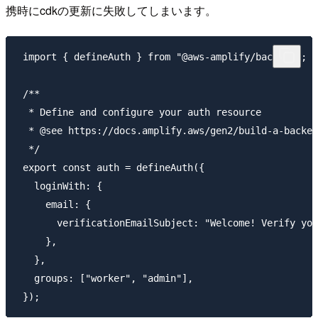
携時にcdkの更新に失敗してしまいます。
 import { defineAuth } from "@aws-amplify/backend";

 /**

  * Define and configure your auth resource

  * @see https://docs.amplify.aws/gen2/build-a-backen
  */

 export const auth = defineAuth({

   loginWith: {

     email: {

       verificationEmailSubject: "Welcome! Verify you
     },

   },

   groups: ["worker", "admin"],
