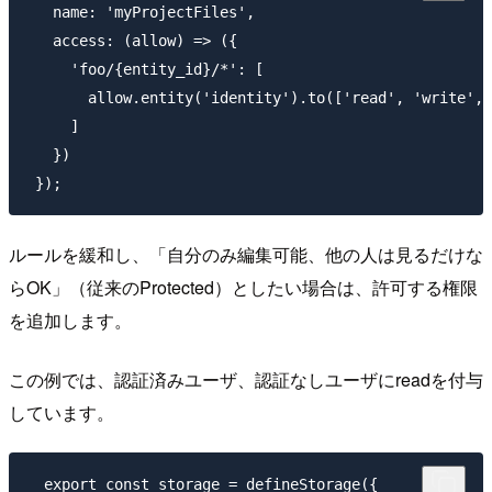
   name: 'myProjectFiles',

   access: (allow) => ({

     'foo/{entity_id}/*': [

       allow.entity('identity').to(['read', 'write', 
     ]

   })

ルールを緩和し、「自分のみ編集可能、他の人は見るだけな
らOK」（従来のProtected）としたい場合は、許可する権限
を追加します。
この例では、認証済みユーザ、認証なしユーザにreadを付与
しています。
  export const storage = defineStorage({
