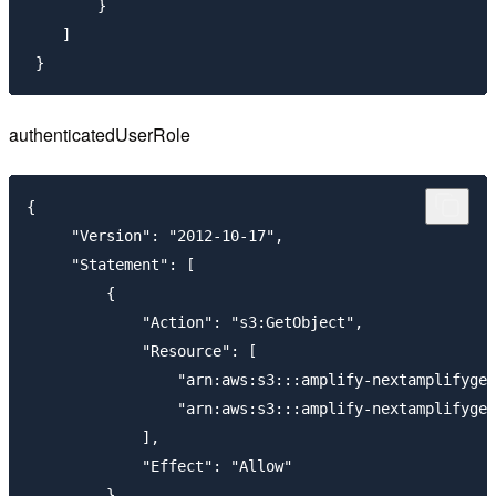
        }

    ]

authenticatedUserRole
{

     "Version": "2012-10-17",

     "Statement": [

         {

             "Action": "s3:GetObject",

             "Resource": [

                 "arn:aws:s3:::amplify-nextamplifygen
                 "arn:aws:s3:::amplify-nextamplifygen
             ],

             "Effect": "Allow"

         },
