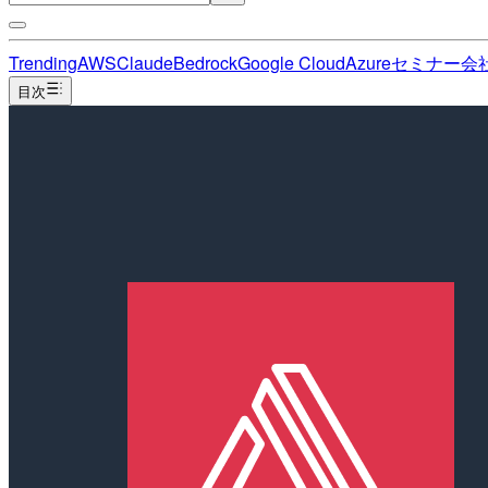
Trending
AWS
Claude
Bedrock
Google Cloud
Azure
セミナー
会
目次