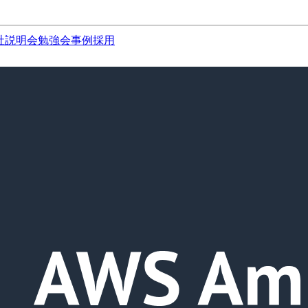
社説明会
勉強会
事例
採用