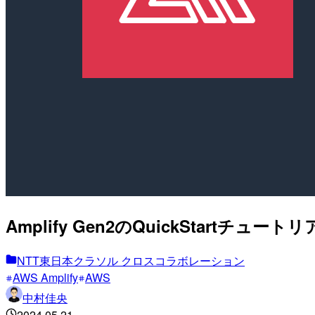
Amplify Gen2のQuickStartチュ
NTT東日本クラソル クロスコラボレーション
AWS Amplify
AWS
中村佳央
2024.05.21