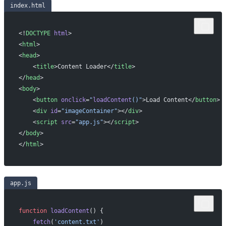
index.html
<!
DOCTYPE
 html
>
<
html
>
<
head
>
    <
title
>Content Loader</
title
>
</
head
>
<
body
>
    <
button
 onclick
=
"
loadContent
()"
>Load Content</
button
>
    <
div
 id
=
"imageContainer"
></
div
>
    <
script
 src
=
"app.js"
></
script
>
</
body
>
</
html
>
app.js
function
 loadContent
() {
    fetch
(
'content.txt'
)