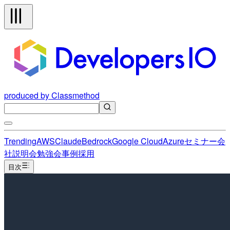
produced by Classmethod
Trending
AWS
Claude
Bedrock
Google Cloud
Azure
セミナー
会
社説明会
勉強会
事例
採用
目次