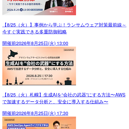
【8/25（火）】事例から学ぶ！ランサムウェア対策最前線～
今すぐ実践できる多重防御戦略
開催前
2026年8月25日(火) 13:00
【8/25（火）札幌】生成AIを“会社の武器”にする方法〜AWS
で加速するデータ分析と、安全に導入する仕組み〜
開催前
2026年8月25日(火) 17:30