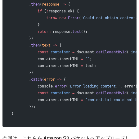
        .
then
(
response
 =>
 {
            if
 (
!
response.ok) {
                throw
 new
 Error
(
'Could not obtain content.
            }
            return
 response.
text
();
        })
        .
then
(
text
 =>
 {
            const
 container
 =
 document.
getElementById
(
'ima
            container.innerHTML 
=
 ''
;
            container.innerHTML 
=
 text;
        })
        .
catch
(
error
 =>
 {
            console.
error
(
'Error loading content:'
, error)
            const
 container
 =
 document.
getElementById
(
'ima
            container.innerHTML 
=
 'content.txt could not b
        });
}
今回は、これらを Amazon S3 バケットへアップロードし、