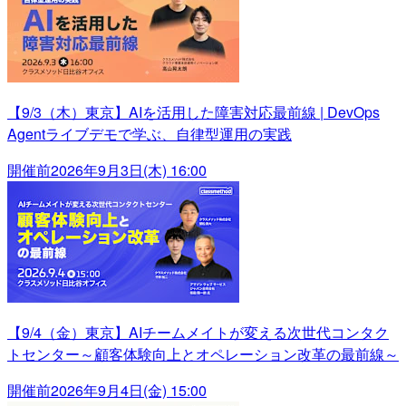
【9/3（木）東京】AIを活用した障害対応最前線 | DevOps
Agentライブデモで学ぶ、自律型運用の実践
開催前
2026年9月3日(木) 16:00
【9/4（金）東京】AIチームメイトが変える次世代コンタク
トセンター～顧客体験向上とオペレーション改革の最前線～
開催前
2026年9月4日(金) 15:00