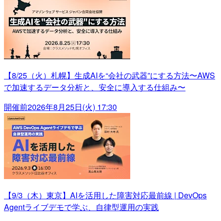
【8/25（火）札幌】生成AIを“会社の武器”にする方法〜AWS
で加速するデータ分析と、安全に導入する仕組み〜
開催前
2026年8月25日(火) 17:30
【9/3（木）東京】AIを活用した障害対応最前線 | DevOps
Agentライブデモで学ぶ、自律型運用の実践