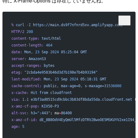
特に X-Frame-Options は存在していませんね。
%
 curl
 -I
 https://main.ds9f7nfnrd5xv.amplifyapp.com/
HTTP/2
 200
content-type:
 text/html
content-length:
 464
date:
 Mon,
 23
 Sep
 2024
 05:25:04
 GMT
server:
 AmazonS3
accept-ranges:
 bytes
etag:
 "2cbda4e9583b46d3d7b198e7b4b93194"
last-modified:
 Mon,
 23
 Sep
 2024
 05:18:31
 GMT
cache-control:
 public,
 max-age=0,
 s-maxage=
31536000
x-cache:
 Hit
 from
 cloudfront
via:
 1.1
 e3bf3ad0515cd9cbbc3b83df8bda55da.cloudfront.net
 (
x-amz-cf-pop:
 KIX50-P3
alt-svc:
 h3=":443"
; ma
=
86400
x-amz-cf-id:
 dE_8B8OdV4EyQmUl5MfzDTRV2BwoOE5MSKUYV2xe1I94_
age:
 5