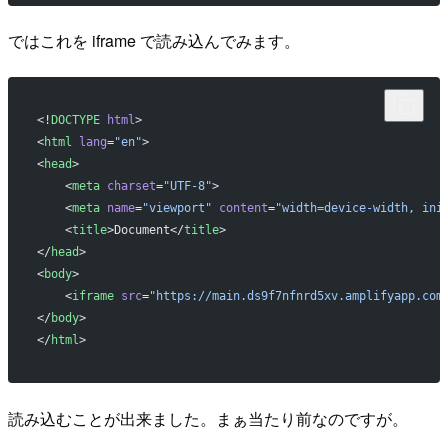
ではこれを iframe で読み込んでみます。
<!
DOCTYPE
 html
>
<
html
 lang
=
"en"
>
<
head
>
    <
meta
 charset
=
"UTF-8"
>
    <
meta
 name
=
"viewport"
 content
=
"width=device-width, ini
    <
title
>Document</
title
>
</
head
>
<
body
>
    <
iframe
 src
=
"https://main.ds9f7nfnrd5xv.amplifyapp.com
</
body
>
</
html
>
読み込むことが出来ました。まぁ当たり前なのですが。