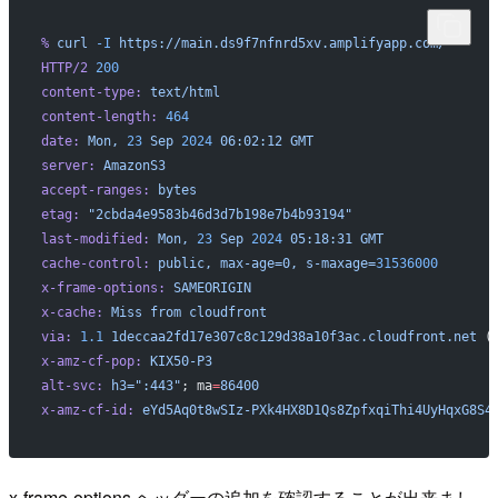
%
 curl
 -I
 https://main.ds9f7nfnrd5xv.amplifyapp.com/
HTTP/2
 200
content-type:
 text/html
content-length:
 464
date:
 Mon,
 23
 Sep
 2024
 06:02:12
 GMT
server:
 AmazonS3
accept-ranges:
 bytes
etag:
 "2cbda4e9583b46d3d7b198e7b4b93194"
last-modified:
 Mon,
 23
 Sep
 2024
 05:18:31
 GMT
cache-control:
 public,
 max-age=0,
 s-maxage=
31536000
x-frame-options:
 SAMEORIGIN
x-cache:
 Miss
 from
 cloudfront
via:
 1.1
 1deccaa2fd17e307c8c129d38a10f3ac.cloudfront.net
 (
x-amz-cf-pop:
 KIX50-P3
alt-svc:
 h3=":443"
; ma
=
86400
x-amz-cf-id:
 eYd5Aq0t8wSIz-PXk4HX8D1Qs8ZpfxqiThi4UyHqxG8S4
x-frame-options ヘッダーの追加を確認することが出来まし