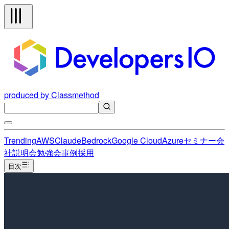
produced by Classmethod
Trending
AWS
Claude
Bedrock
Google Cloud
Azure
セミナー
会
社説明会
勉強会
事例
採用
目次