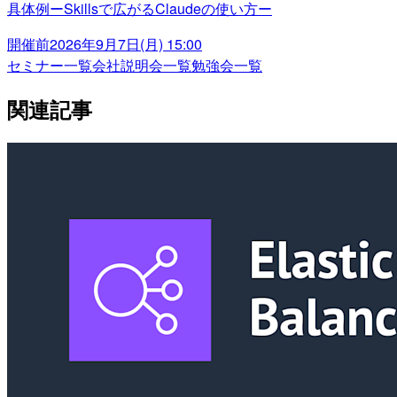
具体例ーSkillsで広がるClaudeの使い方ー
開催前
2026年9月7日(月) 15:00
セミナー一覧
会社説明会一覧
勉強会一覧
関連記事