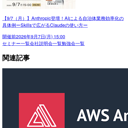
【9/7（月）】Anthropic登壇！AIによる自治体業務効率化の
具体例ーSkillsで広がるClaudeの使い方ー
開催前
2026年9月7日(月) 15:00
セミナー一覧
会社説明会一覧
勉強会一覧
関連記事