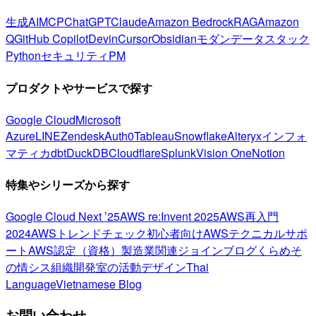
生成AI
MCP
ChatGPT
Claude
Amazon Bedrock
RAG
Amazon
Q
GitHub Copilot
Devin
Cursor
Obsidian
モダンデータスタック
Python
セキュリティ
PM
プロダクトやサービスで探す
Google Cloud
Microsoft
Azure
LINE
Zendesk
Auth0
Tableau
Snowflake
Alteryx
インフォ
マティカ
dbt
DuckDB
Cloudflare
Splunk
Vision One
Notion
特集やシリーズから探す
Google Cloud Next ’25
AWS re:Invent 2025
AWS再入門
2024
AWSトレンドチェック
初心者向け
AWSテクニカルサポ
ート
AWS認定（資格）
製造業関連
ジョインブログ
くらめそ
の情シス
組織開発室の活動
デザイン
Thai
Language
Vietnamese Blog
お問い合わせ