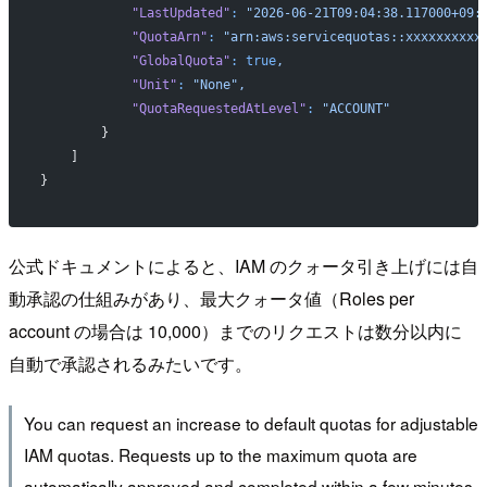
            "LastUpdated"
:
 "2026-06-21T09:04:38.117000+09:
            "QuotaArn"
:
 "arn:aws:servicequotas::xxxxxxxxxx
            "GlobalQuota"
:
 true
,
            "Unit"
:
 "None",
            "QuotaRequestedAtLevel"
:
 "ACCOUNT"
        }
    ]
}
公式ドキュメントによると、IAM のクォータ引き上げには自
動承認の仕組みがあり、最大クォータ値（Roles per
account の場合は 10,000）までのリクエストは数分以内に
自動で承認されるみたいです。
You can request an increase to default quotas for adjustable
IAM quotas. Requests up to the maximum quota are
automatically approved and completed within a few minutes.