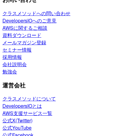
クラスメソッドへの問い合わせ
DevelopersIOへのご意見
AWSに関するご相談
資料ダウンロード
メールマガジン登録
セミナー情報
採用情報
会社説明会
勉強会
運営会社
クラスメソッドについて
DevelopersIOとは
AWS支援サービス一覧
公式X(Twitter)
公式YouTube
公式Facebook