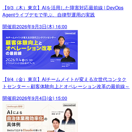
【9/3（木）東京】AIを活用した障害対応最前線 | DevOps
Agentライブデモで学ぶ、自律型運用の実践
開催前
2026年9月3日(木) 16:00
【9/4（金）東京】AIチームメイトが変える次世代コンタク
トセンター～顧客体験向上とオペレーション改革の最前線～
開催前
2026年9月4日(金) 15:00