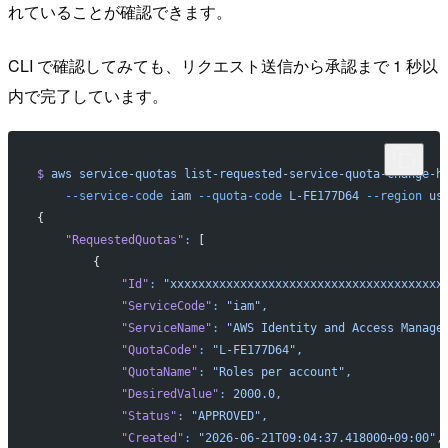
れていることが確認できます。
CLI で確認してみても、リクエスト送信から承認まで 1 秒以
内で完了しています。
$
 aws
 service-quotas
 list-requested-service-quota-change-h
    --service-code
 iam
 --quota-code
 L-FE177D64
 --region
 us
{
    "RequestedQuotas"
:
 [
        {
            "Id"
:
 "xxxxxxxxxxxxxxxxxxxxxxxxxxxxxxxxxxxxxxx
            "ServiceCode"
:
 "iam",
            "ServiceName"
:
 "AWS Identity and Access Manage
            "QuotaCode"
:
 "L-FE177D64",
            "QuotaName"
:
 "Roles per account",
            "DesiredValue"
:
 2000.0,
            "Status"
:
 "APPROVED",
            "Created"
:
 "2026-06-21T09:04:37.418000+09:00",