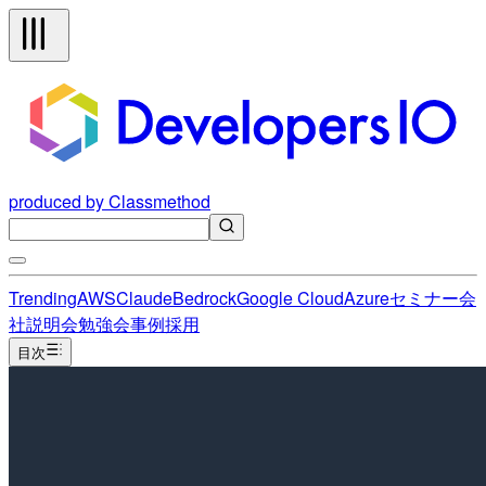
produced by Classmethod
Trending
AWS
Claude
Bedrock
Google Cloud
Azure
セミナー
会
社説明会
勉強会
事例
採用
目次