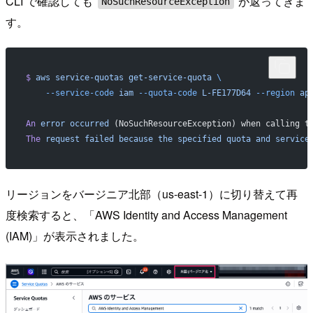
CLI で確認しても
が返ってきま
NoSuchResourceException
す。
$
 aws
 service-quotas
 get-service-quota
 \
    --service-code
 iam
 --quota-code
 L-FE177D64
 --region
 ap
An
 error
 occurred
 (NoSuchResourceException) when calling t
The
 request
 failed
 because
 the
 specified
 quota
 and
 service
リージョンをバージニア北部（us-east-1）に切り替えて再
度検索すると、「AWS Identity and Access Management
(IAM)」が表示されました。