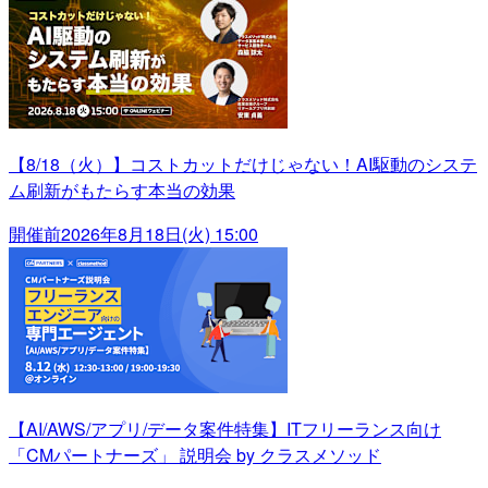
【8/18（火）】コストカットだけじゃない！AI駆動のシステ
ム刷新がもたらす本当の効果
開催前
2026年8月18日(火) 15:00
【AI/AWS/アプリ/データ案件特集】ITフリーランス向け
「CMパートナーズ」 説明会 by クラスメソッド