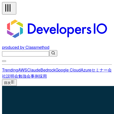
produced by Classmethod
Trending
AWS
Claude
Bedrock
Google Cloud
Azure
セミナー
会
社説明会
勉強会
事例
採用
目次