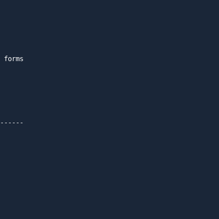
 forms

------
