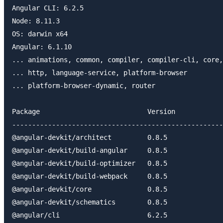
Angular CLI: 6.2.5

Node: 8.11.3

OS: darwin x64

Angular: 6.1.10

... animations, common, compiler, compiler-cli, core,
... http, language-service, platform-browser

... platform-browser-dynamic, router

Package                           Version

-----------------------------------------------------
@angular-devkit/architect         0.8.5

@angular-devkit/build-angular     0.8.5

@angular-devkit/build-optimizer   0.8.5

@angular-devkit/build-webpack     0.8.5

@angular-devkit/core              0.8.5

@angular-devkit/schematics        0.8.5

@angular/cli                      6.2.5
