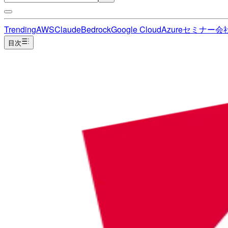
Trending
AWS
Claude
Bedrock
Google Cloud
Azure
セミナー
会
目次