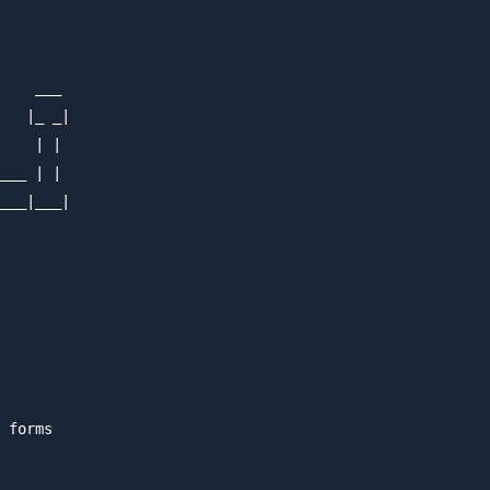
    ___

   |_ _|

    | |

___ | |

___|___|

 forms
