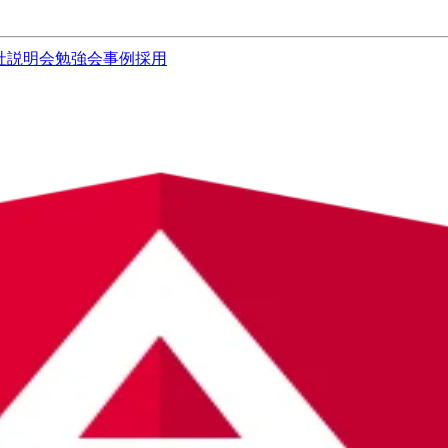
社説明会
勉強会
事例
採用