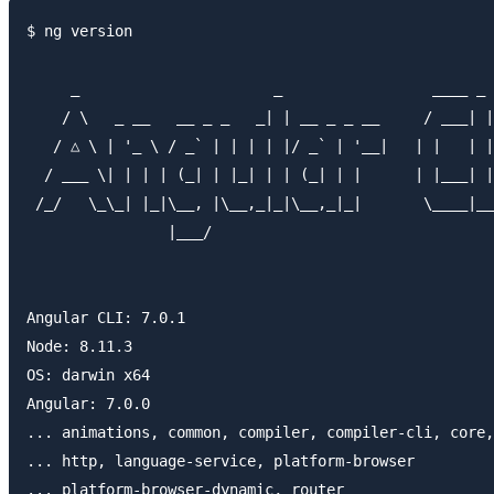
$ ng version

     _                      _                 ____ _ 
    / \   _ __   __ _ _   _| | __ _ _ __     / ___| |
   / △ \ | '_ \ / _` | | | | |/ _` | '__|   | |   | |
  / ___ \| | | | (_| | |_| | | (_| | |      | |___| |
 /_/   \_\_| |_|\__, |\__,_|_|\__,_|_|       \____|__
                |___/

Angular CLI: 7.0.1

Node: 8.11.3

OS: darwin x64

Angular: 7.0.0

... animations, common, compiler, compiler-cli, core,
... http, language-service, platform-browser

... platform-browser-dynamic, router
