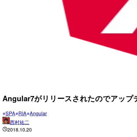
Angular7がリリースされたのでア
SPA
RIA
Angular
西村祐二
2018.10.20