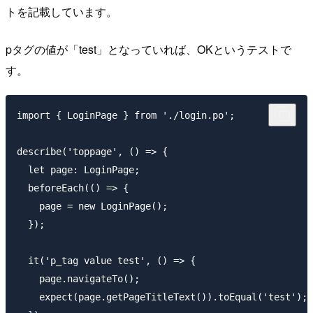
トを記載しています。
pタグの値が「test」となっていれば、OKというテストで
す。
import { LoginPage } from './login.po';

describe('toppage', () => {

  let page: LoginPage;

  beforeEach(() => {

    page = new LoginPage();

  });

  it('p_tag value test', () => {

    page.navigateTo();

    expect(page.getPageTitleText()).toEqual('test');
