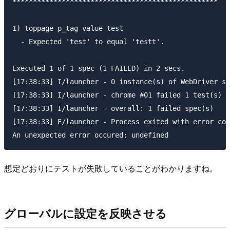
**************************************************

1) toppage p_tag value test

  - Expected 'test' to equal 'testt'.

Executed 1 of 1 spec (1 FAILED) in 2 secs.

[17:38:33] I/launcher - 0 instance(s) of WebDriver st
[17:38:33] I/launcher - chrome #01 failed 1 test(s)

[17:38:33] I/launcher - overall: 1 failed spec(s)

[17:38:33] E/launcher - Process exited with error cod
想定どおりにテストが失敗していることがわかりますね。
グローバルに設定を反映させる