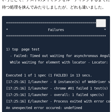
待つ処理を挟んでみたりしましたが、どれも違いました。
**************************************************

*                    Failures                    *

**************************************************

1) top　page test

  - Failed: Timed out waiting for asynchronous Angula
  While waiting for element with locator - Locator: B
Executed 1 of 1 spec (1 FAILED) in 13 secs.

[17:25:16] I/launcher - 0 instance(s) of WebDriver st
[17:25:16] I/launcher - chrome #01 failed 1 test(s)

[17:25:16] I/launcher - overall: 1 failed spec(s)

[17:25:16] E/launcher - Process exited with error cod