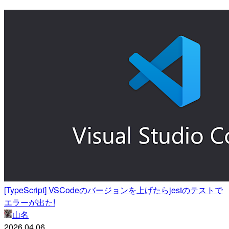
[TypeScript] VSCodeのバージョンを上げたらjestのテストで
エラーが出た!
山名
2026.04.06