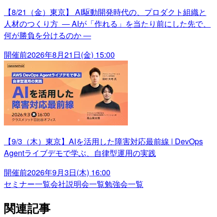
【8/21（金）東京】 AI駆動開発時代の、プロダクト組織と
人材のつくり方 ― AIが「作れる」を当たり前にした先で、
何が勝負を分けるのか ―
開催前
2026年8月21日(金) 15:00
【9/3（木）東京】AIを活用した障害対応最前線 | DevOps
Agentライブデモで学ぶ、自律型運用の実践
開催前
2026年9月3日(木) 16:00
セミナー一覧
会社説明会一覧
勉強会一覧
関連記事