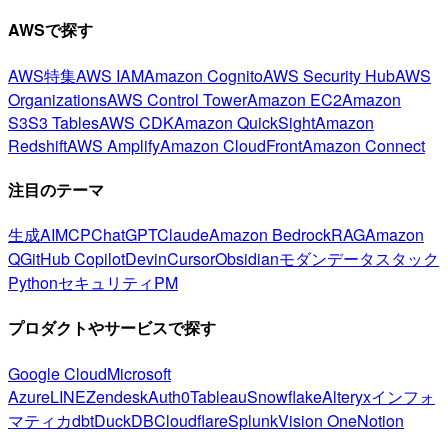
AWSで探す
AWS特集
AWS IAM
Amazon Cognito
AWS Security Hub
AWS
Organizations
AWS Control Tower
Amazon EC2
Amazon
S3
S3 Tables
AWS CDK
Amazon QuickSight
Amazon
Redshift
AWS Amplify
Amazon CloudFront
Amazon Connect
注目のテーマ
生成AI
MCP
ChatGPT
Claude
Amazon Bedrock
RAG
Amazon
Q
GitHub Copilot
Devin
Cursor
Obsidian
モダンデータスタック
Python
セキュリティ
PM
プロダクトやサービスで探す
Google Cloud
Microsoft
Azure
LINE
Zendesk
Auth0
Tableau
Snowflake
Alteryx
インフォ
マティカ
dbt
DuckDB
Cloudflare
Splunk
Vision One
Notion