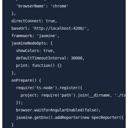
    'browserName': 'chrome'

  },

  directConnect: true,

  baseUrl: 'http://localhost:4200/',

  framework: 'jasmine',

  jasmineNodeOpts: {

    showColors: true,

    defaultTimeoutInterval: 30000,

    print: function() {}

  },

  onPrepare() {

    require('ts-node').register({

      project: require('path').join(__dirname, './tsc
    });

    browser.waitForAngularEnabled(false);

    jasmine.getEnv().addReporter(new SpecReporter({ s
  }
