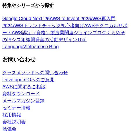
特集やシリーズから探す
Google Cloud Next ’25
AWS re:Invent 2025
AWS再入門
2024
AWSトレンドチェック
初心者向け
AWSテクニカルサポ
ート
AWS認定（資格）
製造業関連
ジョインブログ
くらめそ
の情シス
組織開発室の活動
デザイン
Thai
Language
Vietnamese Blog
お問い合わせ
クラスメソッドへの問い合わせ
DevelopersIOへのご意見
AWSに関するご相談
資料ダウンロード
メールマガジン登録
セミナー情報
採用情報
会社説明会
勉強会