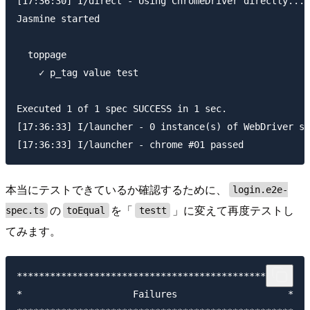
[17:36:30] I/direct - Using ChromeDriver directly...

Jasmine started

  toppage

    ✓ p_tag value test

Executed 1 of 1 spec SUCCESS in 1 sec.

[17:36:33] I/launcher - 0 instance(s) of WebDriver st
本当にテストできているか確認するために、
login.e2e-
の
を「
」に変えて再度テストし
spec.ts
toEqual
testt
てみます。
**************************************************

*                    Failures                    *
