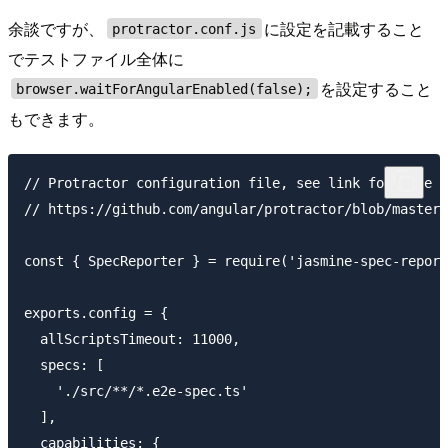
余談ですが、
に設定を記載すること
protractor.conf.js
でテストファイル全体に
を設定すること
browser.waitForAngularEnabled(false);
もできます。
// Protractor configuration file, see link for more i
// https://github.com/angular/protractor/blob/master/
const { SpecReporter } = require('jasmine-spec-report
exports.config = {

  allScriptsTimeout: 11000,

  specs: [

    './src/**/*.e2e-spec.ts'

  ],

  capabilities: {
