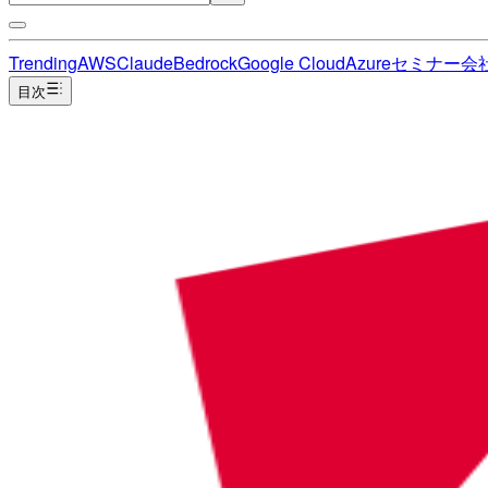
Trending
AWS
Claude
Bedrock
Google Cloud
Azure
セミナー
会
目次