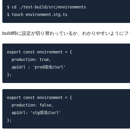
$ cd ./test-build/src/environments

build時に設定が切り替わっているか、わかりやすいように
export const environment = {

  production: true,

  apiUrl : 'prod環境のurl'

export const environment = {

  production: false,

  apiUrl: 'stg環境のurl'
