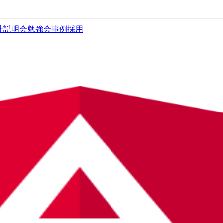
社説明会
勉強会
事例
採用