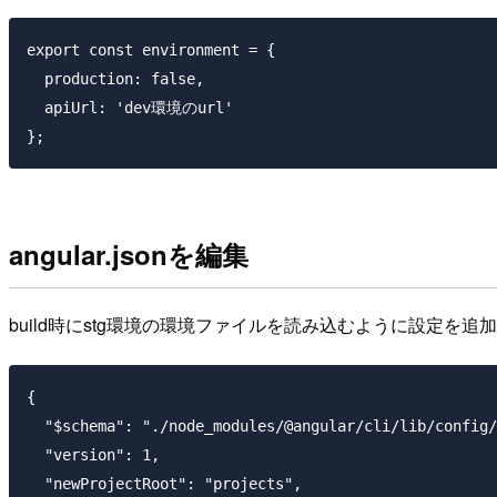
export const environment = {

  production: false,

  apiUrl: 'dev環境のurl'

angular.jsonを編集
build時にstg環境の環境ファイルを読み込むように設定を
{

  "$schema": "./node_modules/@angular/cli/lib/config/
  "version": 1,

  "newProjectRoot": "projects",
