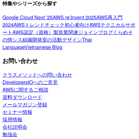
特集やシリーズから探す
Google Cloud Next ’25
AWS re:Invent 2025
AWS再入門
2024
AWSトレンドチェック
初心者向け
AWSテクニカルサポ
ート
AWS認定（資格）
製造業関連
ジョインブログ
くらめそ
の情シス
組織開発室の活動
デザイン
Thai
Language
Vietnamese Blog
お問い合わせ
クラスメソッドへの問い合わせ
DevelopersIOへのご意見
AWSに関するご相談
資料ダウンロード
メールマガジン登録
セミナー情報
採用情報
会社説明会
勉強会