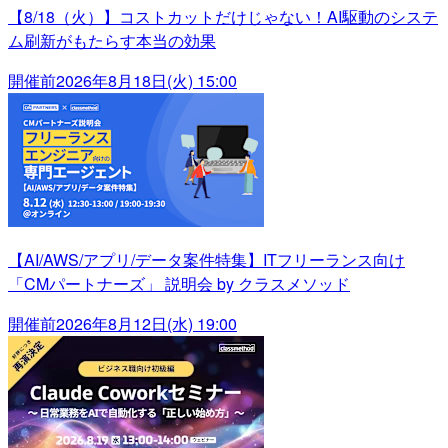
【8/18（火）】コストカットだけじゃない！AI駆動のシステ
ム刷新がもたらす本当の効果
開催前
2026年8月18日(火) 15:00
【AI/AWS/アプリ/データ案件特集】ITフリーランス向け
「CMパートナーズ」 説明会 by クラスメソッド
開催前
2026年8月12日(水) 19:00