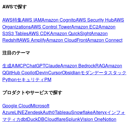
AWSで探す
AWS特集
AWS IAM
Amazon Cognito
AWS Security Hub
AWS
Organizations
AWS Control Tower
Amazon EC2
Amazon
S3
S3 Tables
AWS CDK
Amazon QuickSight
Amazon
Redshift
AWS Amplify
Amazon CloudFront
Amazon Connect
注目のテーマ
生成AI
MCP
ChatGPT
Claude
Amazon Bedrock
RAG
Amazon
Q
GitHub Copilot
Devin
Cursor
Obsidian
モダンデータスタック
Python
セキュリティ
PM
プロダクトやサービスで探す
Google Cloud
Microsoft
Azure
LINE
Zendesk
Auth0
Tableau
Snowflake
Alteryx
インフォ
マティカ
dbt
DuckDB
Cloudflare
Splunk
Vision One
Notion