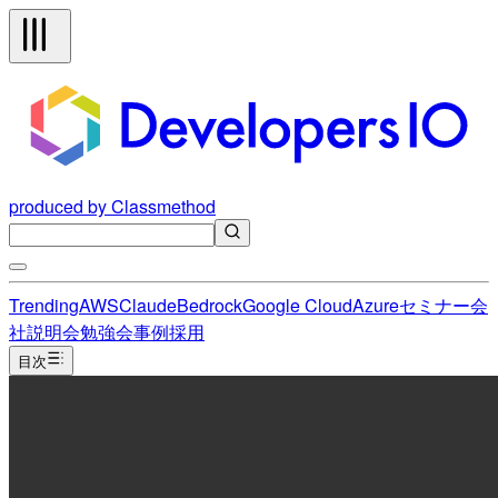
produced by Classmethod
Trending
AWS
Claude
Bedrock
Google Cloud
Azure
セミナー
会
社説明会
勉強会
事例
採用
目次