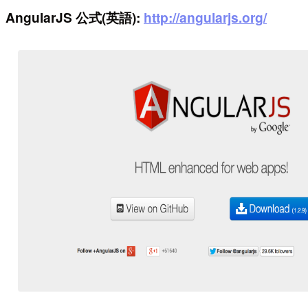
AngularJS 公式(英語):
http://angularjs.org/