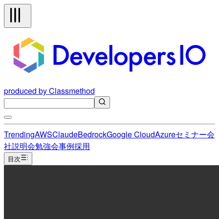
produced by Classmethod
Trending
AWS
Claude
Bedrock
Google Cloud
Azure
セミナー
会
社説明会
勉強会
事例
採用
目次