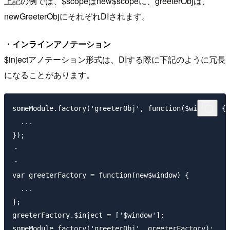
上記の例では、$scopeはnew$scopeに、greeterObjは、
newGreeterObjにそれぞれDIされます。
・インラインアノテーション
$injectアノテーション形式は、DIする際に下記のように冗長
になることがあります。
someModule.factory('greeterObj', function($window) {

  ...

});

・

・

var greeterFactory = function(new$window) {

  ...

};

greeterFactory.$inject = ['$window'];
