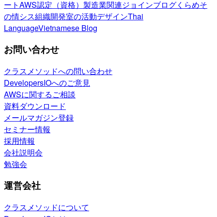
ート
AWS認定（資格）
製造業関連
ジョインブログ
くらめそ
の情シス
組織開発室の活動
デザイン
Thai
Language
Vietnamese Blog
お問い合わせ
クラスメソッドへの問い合わせ
DevelopersIOへのご意見
AWSに関するご相談
資料ダウンロード
メールマガジン登録
セミナー情報
採用情報
会社説明会
勉強会
運営会社
クラスメソッドについて