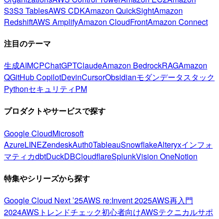
S3
S3 Tables
AWS CDK
Amazon QuickSight
Amazon
Redshift
AWS Amplify
Amazon CloudFront
Amazon Connect
注目のテーマ
生成AI
MCP
ChatGPT
Claude
Amazon Bedrock
RAG
Amazon
Q
GitHub Copilot
Devin
Cursor
Obsidian
モダンデータスタック
Python
セキュリティ
PM
プロダクトやサービスで探す
Google Cloud
Microsoft
Azure
LINE
Zendesk
Auth0
Tableau
Snowflake
Alteryx
インフォ
マティカ
dbt
DuckDB
Cloudflare
Splunk
Vision One
Notion
特集やシリーズから探す
Google Cloud Next ’25
AWS re:Invent 2025
AWS再入門
2024
AWSトレンドチェック
初心者向け
AWSテクニカルサポ