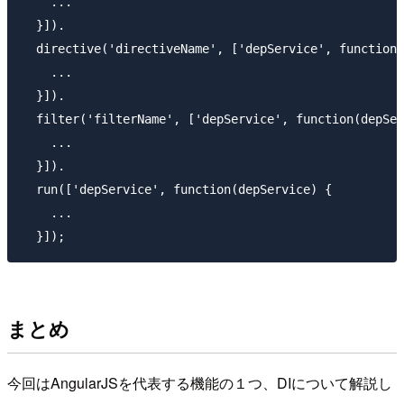
    ...

  }]).

  directive('directiveName', ['depService', function(
    ...

  }]).

  filter('filterName', ['depService', function(depSer
    ...

  }]).

  run(['depService', function(depService) {

    ...

まとめ
今回はAngularJSを代表する機能の１つ、DIについて解説し