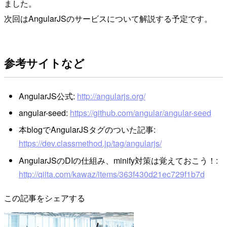
ました。
次回はAngularJSのサービスについて解説する予定です。
参考サイトなど
AngularJS公式:
http://angularjs.org/
angular-seed:
https://github.com/angular/angular-seed
本blogでAngularJSタグのついた記事:
https://dev.classmethod.jp/tag/angularjs/
AngularJSのDIの仕組み、minify対策は覚えておこう！:
http://qiita.com/kawaz/items/363f430d21ec729f1b7d
この記事をシェアする