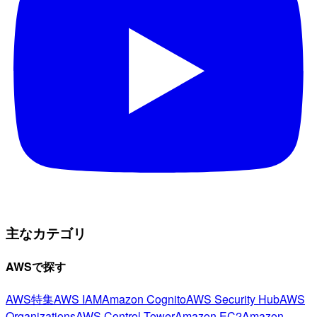
主なカテゴリ
AWSで探す
AWS特集
AWS IAM
Amazon Cognito
AWS Security Hub
AWS
Organizations
AWS Control Tower
Amazon EC2
Amazon