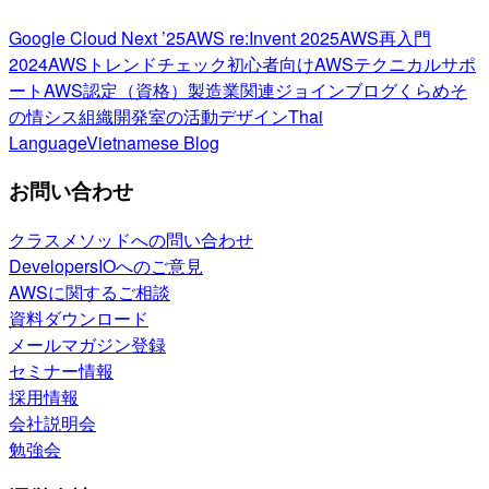
Google Cloud Next ’25
AWS re:Invent 2025
AWS再入門
2024
AWSトレンドチェック
初心者向け
AWSテクニカルサポ
ート
AWS認定（資格）
製造業関連
ジョインブログ
くらめそ
の情シス
組織開発室の活動
デザイン
Thai
Language
Vietnamese Blog
お問い合わせ
クラスメソッドへの問い合わせ
DevelopersIOへのご意見
AWSに関するご相談
資料ダウンロード
メールマガジン登録
セミナー情報
採用情報
会社説明会
勉強会