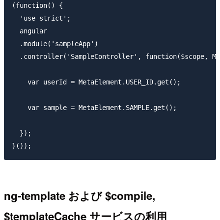
(function() {

  'use strict';

  angular

  .module('sampleApp')

  .controller('SampleController', function($scope, Me
    var userId = MetaElement.USER_ID.get();

    var sample = MetaElement.SAMPLE.get();

  });

ng-template および $compile,
$templateCache サービスの利用