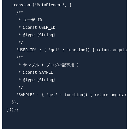
  .constant('MetaElement', {

    /**

     * ユーザ ID

     * @const USER_ID

     * @type {String}

     */

    'USER_ID' : { 'get' : function() { return angular
    /**

     * サンプル ( ブログの記事用 )

     * @const SAMPLE

     * @type {String}

     */

    'SAMPLE' : { 'get' : function() { return angular.
  });

}());
