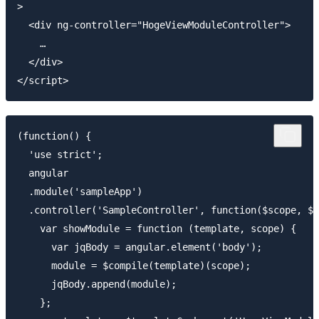
>

  <div ng-controller="HogeViewModuleController">

    …

  </div>

(function() {

  'use strict';

  angular

  .module('sampleApp')

  .controller('SampleController', function($scope, $c
    var showModule = function (template, scope) {

      var jqBody = angular.element('body');

      module = $compile(template)(scope);

      jqBody.append(module);

    };
