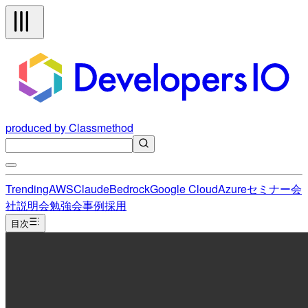
produced by Classmethod
Trending
AWS
Claude
Bedrock
Google Cloud
Azure
セミナー
会
社説明会
勉強会
事例
採用
目次