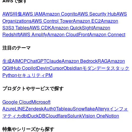
AWSで探す
AWS特集
AWS IAM
Amazon Cognito
AWS Security Hub
AWS
Organizations
AWS Control Tower
Amazon EC2
Amazon
S3
S3 Tables
AWS CDK
Amazon QuickSight
Amazon
Redshift
AWS Amplify
Amazon CloudFront
Amazon Connect
注目のテーマ
生成AI
MCP
ChatGPT
Claude
Amazon Bedrock
RAG
Amazon
Q
GitHub Copilot
Devin
Cursor
Obsidian
モダンデータスタック
Python
セキュリティ
PM
プロダクトやサービスで探す
Google Cloud
Microsoft
Azure
LINE
Zendesk
Auth0
Tableau
Snowflake
Alteryx
インフォ
マティカ
dbt
DuckDB
Cloudflare
Splunk
Vision One
Notion
特集やシリーズから探す