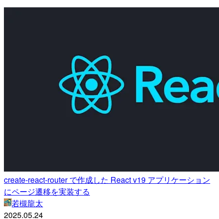
create-react-router で作成した React v19 アプリケーション
にページ遷移を実装する
若槻龍太
2025.05.24