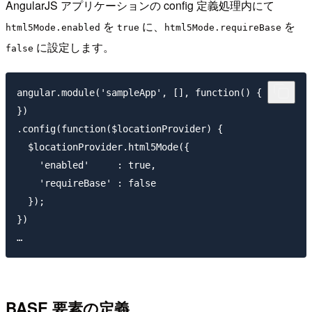
AngularJS アプリケーションの config 定義処理内にて
を
に、
を
html5Mode.enabled
true
html5Mode.requireBase
に設定します。
false
angular.module('sampleApp', [], function() {

})

.config(function($locationProvider) {

  $locationProvider.html5Mode({

    'enabled'     : true,

    'requireBase' : false

  });

})

BASE 要素の定義