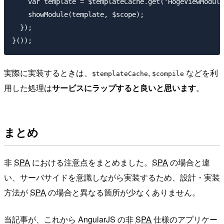
    var template = $templateCache.get('HogeViewModule
    showModule(template, $scope);

  });

実際に実装するときは、
,
などを利
$templateCache
$compile
用した処理は
サービスにラップすると良いと思います
。
まとめ
非
SPA
における注意点をまとめました。
SPA
の場合と違
い、サーバサイドを意識しながら実装するため、設計・実装
方法が
SPA
の場合と異なる箇所が少なくありません。
当記事が、これから AngularJS の非
SPA
仕様のアプリケー