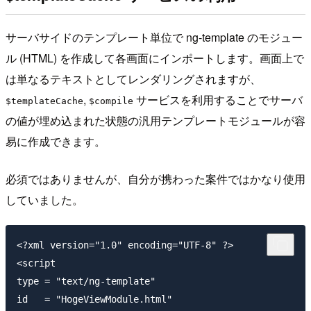
サーバサイドのテンプレート単位で ng-template のモジュー
ル (HTML) を作成して各画面にインポートします。画面上で
は単なるテキストとしてレンダリングされますが、
,
サービスを利用することでサーバ
$templateCache
$compile
の値が埋め込まれた状態の汎用テンプレートモジュールが容
易に作成できます。
必須ではありませんが、自分が携わった案件ではかなり使用
していました。
<?xml version="1.0" encoding="UTF-8" ?>

<script

type = "text/ng-template"

id   = "HogeViewModule.html"
