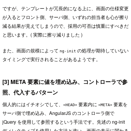
ですが、テンプレートが冗長的になる上に、画面の仕様変更
が入るとフロント側、サーバ側、いずれの担当者も心が擦り
減る結果が見えてしまうので、採用の可否は慎重にすべきだ
と思います。( 実際に擦り減りました )
また、画面の規模によって
の処理が期待していない
ng-init
タイミングで実行されることがあるようです。
[3] META 要素に値を埋め込み、コントローラで参
照、代入するパターン
個人的にはイチオシでして、
要素内に
要素を
<HEAD>
<META>
サーバ側で埋め込み、AngularJS のコントローラ側で
jQuery を使用して参照するという手法です。先述の ng-init
ディレクティブを使用した方法と違い、画面の表示に関わる