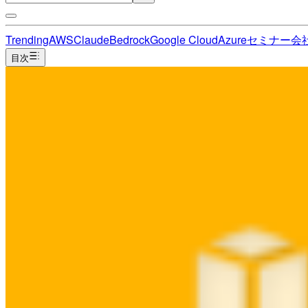
Trending
AWS
Claude
Bedrock
Google Cloud
Azure
セミナー
会
目次