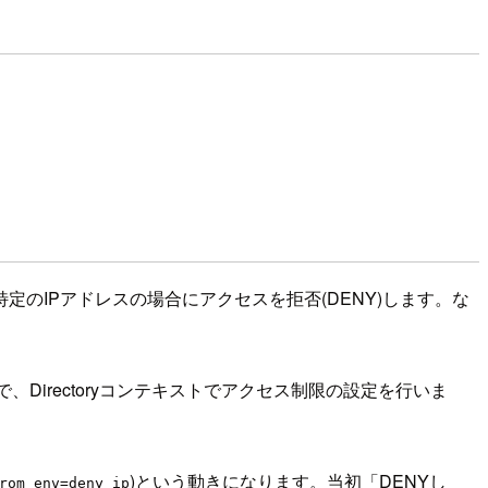
orが特定のIPアドレスの場合にアクセスを拒否(DENY)します。な
いますので、Directoryコンテキストでアクセス制限の設定を行いま
)という動きになります。当初「DENYし
rom env=deny_ip