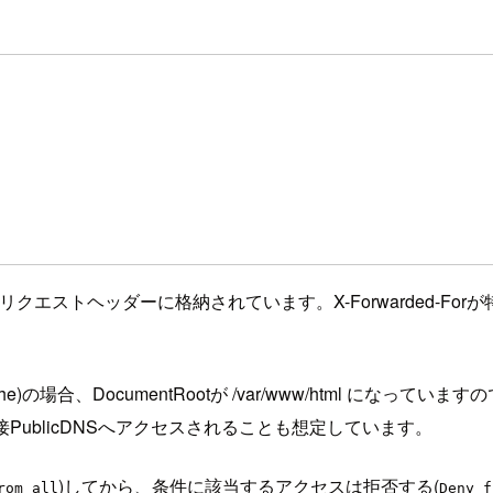
Forリクエストヘッダーに格納されています。X-Forwarded-F
e)の場合、DocumentRootが /var/www/html になって
PublicDNSへアクセスされることも想定しています。
)してから、条件に該当するアクセスは拒否する(
rom all
Deny f