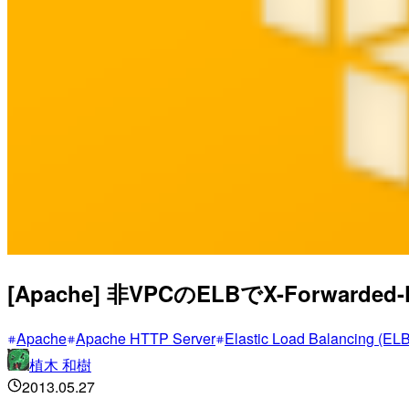
[Apache] 非VPCのELBでX-Forwa
Apache
Apache HTTP Server
Elastic Load Balancing (ELB
植木 和樹
2013.05.27