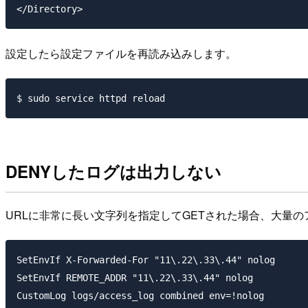
設定したら設定ファイルを再読み込みします。
DENYしたログは出力しない
URLに非常に長い文字列を指定してGETされた場合、大量
SetEnvIf X-Forwarded-For "11\.22\.33\.44" nolog

SetEnvIf REMOTE_ADDR "11\.22\.33\.44" nolog
