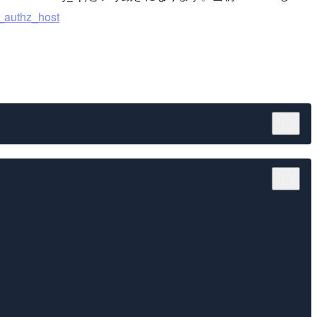
uthz_host