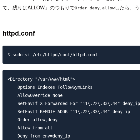
て、残りはALLOW」のつもりで
したら、う
Order deny,allow
httpd.conf
<Directory "/var/www/html">

    Options Indexes FollowSymLinks

    AllowOverride None

    SetEnvIf X-Forwarded-For "11\.22\.33\.44" deny_ip

    SetEnvIf REMOTE_ADDR "11\.22\.33\.44" deny_ip

    Order allow,deny

    Allow from all

    Deny from env=deny_ip
