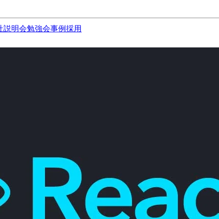
社説明会
勉強会
事例
採用