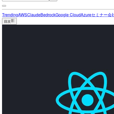
Trending
AWS
Claude
Bedrock
Google Cloud
Azure
セミナー
会
目次