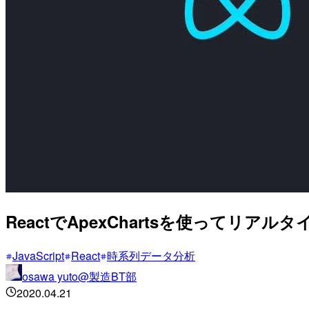
ReactでApexChartsを使って
JavaScript
React
時系列データ分析
osawa yuto@製造BT部
2020.04.21