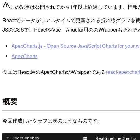
この記事は公開されてから1年以上経過しています。情報
Reactでデータがリアルタイムで更新される折れ線グラフを簡単
JSのOSSで、ReactやVue、Angular用ののWrapperも
ApexCharts.js - Open Source JavaScript Charts for your w
ApexCharts
今回はReact用のApexChartsのWrapperである
react-apexchar
概要
今回作成したグラフは次のようなものです。