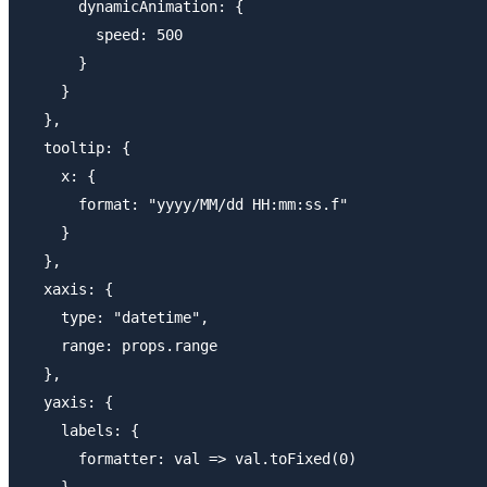
      dynamicAnimation: {

        speed: 500

      }

    }

  },

  tooltip: {

    x: {

      format: "yyyy/MM/dd HH:mm:ss.f"

    }

  },

  xaxis: {

    type: "datetime",

    range: props.range

  },

  yaxis: {

    labels: {

      formatter: val => val.toFixed(0)

    },
