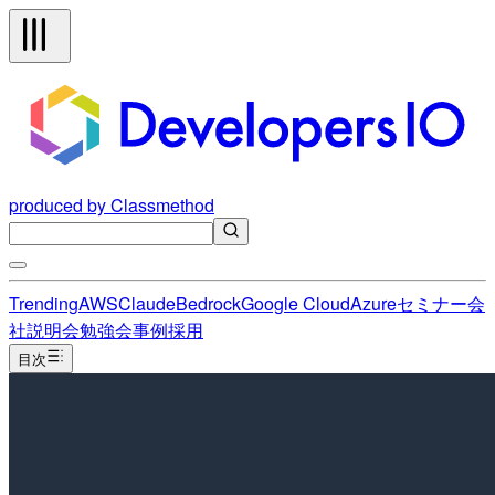
produced by Classmethod
Trending
AWS
Claude
Bedrock
Google Cloud
Azure
セミナー
会
社説明会
勉強会
事例
採用
目次