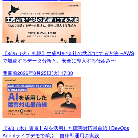
【8/25（火）札幌】生成AIを“会社の武器”にする方法〜AWS
で加速するデータ分析と、安全に導入する仕組み〜
開催前
2026年8月25日(火) 17:30
【9/3（木）東京】AIを活用した障害対応最前線 | DevOps
Agentライブデモで学ぶ、自律型運用の実践