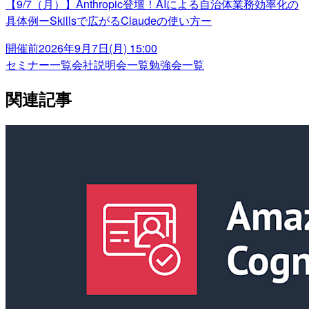
【9/7（月）】Anthropic登壇！AIによる自治体業務効率化の
具体例ーSkillsで広がるClaudeの使い方ー
開催前
2026年9月7日(月) 15:00
セミナー一覧
会社説明会一覧
勉強会一覧
関連記事