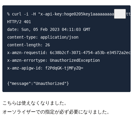
% curl -i -H "x-api-key:hoge0205key1aaaaaaaaaa" "http
HTTP/2 401 

date: Sun, 05 Feb 2023 04:11:03 GMT

content-type: application/json

content-length: 26

x-amzn-requestid: 6c38b2cf-3071-4754-a53b-e34572a2ec4
x-amzn-errortype: UnauthorizedException

x-amz-apigw-id: f2PdqGK-tjMFyZQ=

こちらは使えなくなりました。
オーソライザーでの指定が必ず必要になりました。