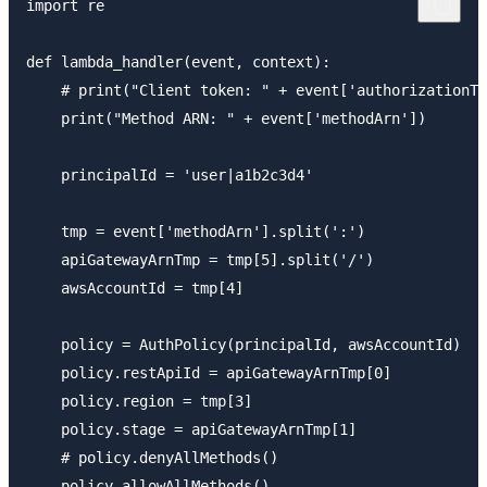
import re

def lambda_handler(event, context):

    # print("Client token: " + event['authorizationTo
    print("Method ARN: " + event['methodArn'])

    principalId = 'user|a1b2c3d4'

    tmp = event['methodArn'].split(':')

    apiGatewayArnTmp = tmp[5].split('/')

    awsAccountId = tmp[4]

    policy = AuthPolicy(principalId, awsAccountId)

    policy.restApiId = apiGatewayArnTmp[0]

    policy.region = tmp[3]

    policy.stage = apiGatewayArnTmp[1]

    # policy.denyAllMethods()

    policy.allowAllMethods()
