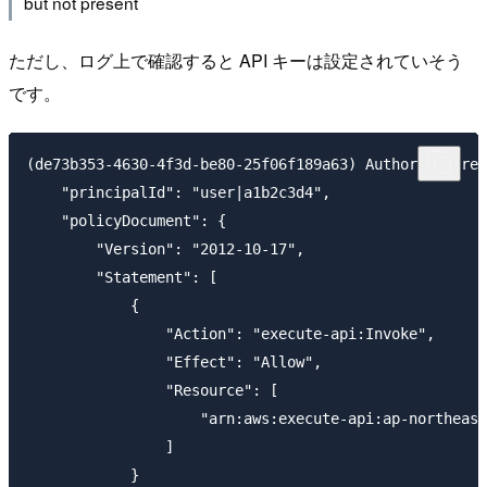
but not present
ただし、ログ上で確認すると API キーは設定されていそう
です。
(de73b353-4630-4f3d-be80-25f06f189a63) Authorizer res
    "principalId": "user|a1b2c3d4",

    "policyDocument": {

        "Version": "2012-10-17",

        "Statement": [

            {

                "Action": "execute-api:Invoke",

                "Effect": "Allow",

                "Resource": [

                    "arn:aws:execute-api:ap-northeast
                ]

            }
