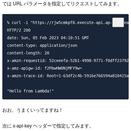
では URL パラメータを指定してリクエストしてみます。
% curl -i "https://rjw5cmkpf0.execute-api.ap-northeas
HTTP/2 200 

date: Sun, 05 Feb 2023 04:10:51 GMT

content-type: application/json

content-length: 20

x-amzn-requestid: 52ceeefa-52b1-4998-9771-f0dff237921
x-amz-apigw-id: f2PbwHW0NjMFY9w=

x-amzn-trace-id: Root=1-63df2c4b-5916e766594a810415a1
おお、うまくいってますね！
次に x-api-key ヘッダーで指定してみます。