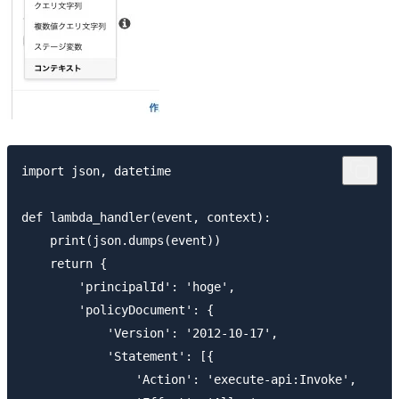
import json, datetime

def lambda_handler(event, context):

    print(json.dumps(event))

    return {

        'principalId': 'hoge',

        'policyDocument': {

            'Version': '2012-10-17',

            'Statement': [{

                'Action': 'execute-api:Invoke',
