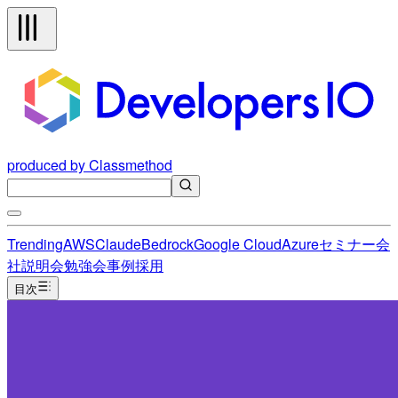
produced by Classmethod
Trending
AWS
Claude
Bedrock
Google Cloud
Azure
セミナー
会
社説明会
勉強会
事例
採用
目次