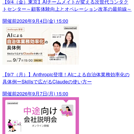
【9/4（金）東京】AIチームメイトが変える次世代コンタク
トセンター～顧客体験向上とオペレーション改革の最前線～
開催前
2026年9月4日(金) 15:00
【9/7（月）】Anthropic登壇！AIによる自治体業務効率化の
具体例ーSkillsで広がるClaudeの使い方ー
開催前
2026年9月7日(月) 15:00