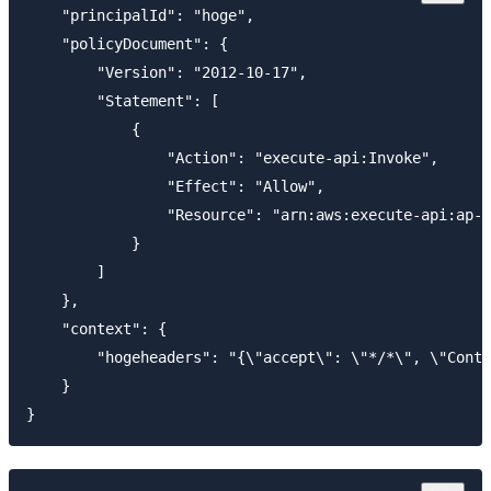
    "principalId": "hoge",

    "policyDocument": {

        "Version": "2012-10-17",

        "Statement": [

            {

                "Action": "execute-api:Invoke",

                "Effect": "Allow",

                "Resource": "arn:aws:execute-api:ap-n
            }

        ]

    },

    "context": {

        "hogeheaders": "{\"accept\": \"*/*\", \"Conte
    }
