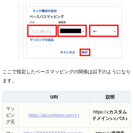
ここで指定したベースマッピングの関係は以下のようになり
ます。
URI
説明
マッ
https://
<カスタム
ピン
https://api.contoso.com/v1
ドメイン>
/
<パス>
グ元
マッ
https://XXXXXXXXXX.execute-
https://
<送信先