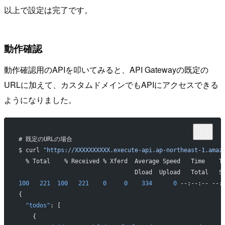
以上で設定は完了です。
動作確認
動作確認用のAPIを叩いてみると、API Gatewayの既定の
URLに加えて、カスタムドメインでもAPIにアクセスできる
ようになりました。
# 既定のURLの場合
$ curl 
"https://XXXXXXXXXX.execute-api.ap-northeast-1.amaz
  % Total    % Received % Xferd  Average Speed   Time    T
                                 Dload  Upload   Total   S
100
   221
  100
   221
    0
     0
    334
      0
 --:--:-- --:
{
  "todos"
: [
    {