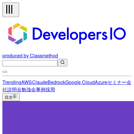
produced by Classmethod
Trending
AWS
Claude
Bedrock
Google Cloud
Azure
セミナー
会
社説明会
勉強会
事例
採用
目次