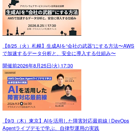
【8/25（火）札幌】生成AIを“会社の武器”にする方法〜AWS
で加速するデータ分析と、安全に導入する仕組み〜
開催前
2026年8月25日(火) 17:30
【9/3（木）東京】AIを活用した障害対応最前線 | DevOps
Agentライブデモで学ぶ、自律型運用の実践