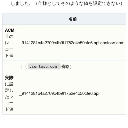
しました。（仕様としてそのような値を設定できない）
名前
ACM
上
の
レ
_9141281b4a2709c4b9f1752e4c50cfe6.api.contoso.com.
コー
ド値
↓（
省略）
.contoso.com.
実際
に設
定し
_9141281b4a2709c4b9f1752e4c50cfe6.api
たレ
コー
ド値