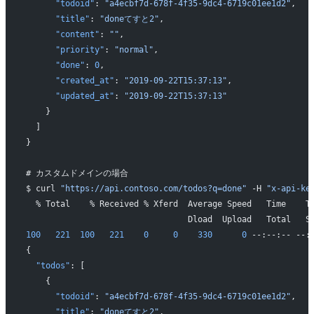
      "todoid"
: 
"a4ecbf7d-678f-4f35-9dc4-6719c01ee1d2"
,
      "title"
: 
"doneてすと2"
,
      "content"
: 
""
,
      "priority"
: 
"normal"
,
      "done"
: 
0
,
      "created_at"
: 
"2019-09-22T15:37:13"
,
      "updated_at"
: 
"2019-09-22T15:37:13"
    }
  ]
}
# カスタムドメインの場合
$ curl 
"https://api.contoso.com/todos?q=done"
 -H 
"x-api-ke
  % Total    % Received % Xferd  Average Speed   Time    T
                                 Dload  Upload   Total   S
100
   221
  100
   221
    0
     0
    330
      0
 --:--:-- --:
{
  "todos"
: [
    {
      "todoid"
: 
"a4ecbf7d-678f-4f35-9dc4-6719c01ee1d2"
,
      "title"
: 
"doneてすと2"
,