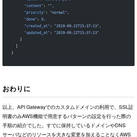
      "content"
: 
""
,
      "priority"
: 
"normal"
,
      "done"
: 
0
,
      "created_at"
: 
"2019-09-22T15:37:13"
,
      "updated_at"
: 
"2019-09-22T15:37:13"
    }
  ]
}
おわりに
以上、API Gatewayでのカスタムドメインの利用で、SSL証
明書のみAWS機能で用意するパターンの設定を行った際の
手順の紹介でした。すでに保持しているドメインやDNS
サーバなどのリソースを大きな変更を加えることなくAWS