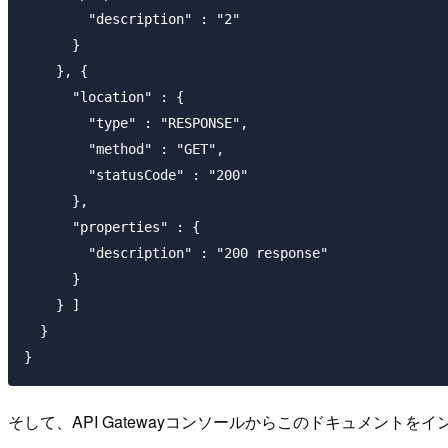
        "description" : "2"

      }

    }, {

      "location" : {

        "type" : "RESPONSE",

        "method" : "GET",

        "statusCode" : "200"

      },

      "properties" : {

        "description" : "200 response"

      }

    } ]

  }

そして、API Gatewayコンソールからこのドキュメント