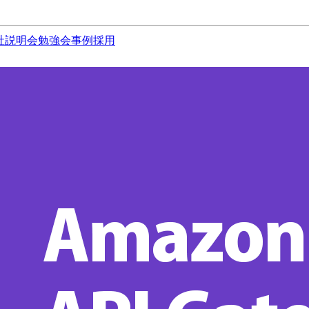
社説明会
勉強会
事例
採用