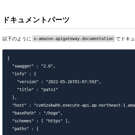
ドキュメントパーツ
以下のように
でドキ
x-amazon-apigateway-documentation
{

  "swagger" : "2.0",

  "info" : {

    "version" : "2022-05-26T01:07:59Z",

    "title" : "pats1"

  },

  "host" : "cvm5zxkwhh.execute-api.ap-northeast-1.ama
  "basePath" : "/hoge",

  "schemes" : [ "https" ],

  "paths" : {
