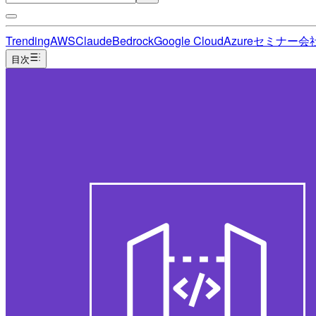
Trending
AWS
Claude
Bedrock
Google Cloud
Azure
セミナー
会
目次