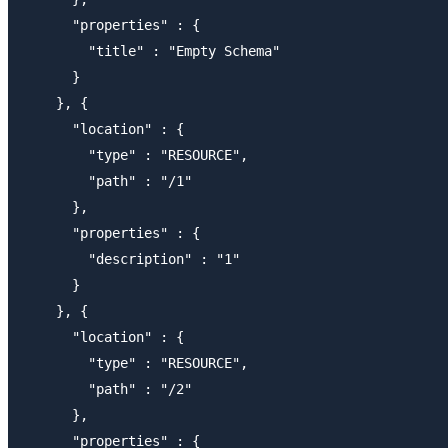
      "properties" : {

        "title" : "Empty Schema"

      }

    }, {

      "location" : {

        "type" : "RESOURCE",

        "path" : "/1"

      },

      "properties" : {

        "description" : "1"

      }

    }, {

      "location" : {

        "type" : "RESOURCE",

        "path" : "/2"

      },

      "properties" : {
