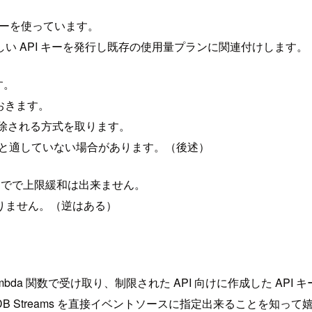
イザーを使っています。
新しい API キーを発行し既存の使用量プランに関連付けします。
す。
ておきます。
が削除される方式を取ります。
だと適していない場合があります。（後述）
0 件までで上限緩和は出来ません。
りません。（逆はある）
を Lambda 関数で受け取り、制限された API 向けに作成した AP
amoDB Streams を直接イベントソースに指定出来ることを知っ