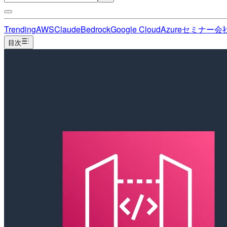
Trending
AWS
Claude
Bedrock
Google Cloud
Azure
セミナー
会
目次