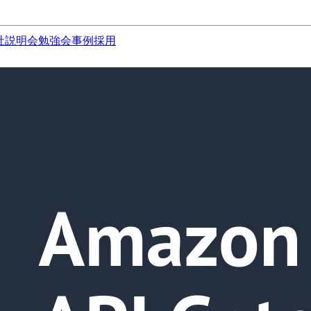
社説明会
勉強会
事例
採用