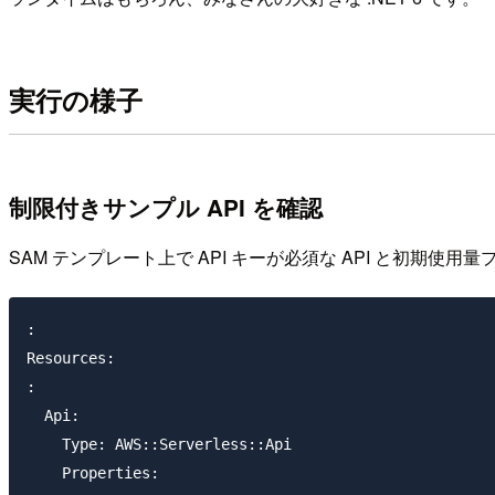
実行の様子
制限付きサンプル API を確認
SAM テンプレート上で API キーが必須な API と初期使
:

Resources:

:

  Api:

    Type: AWS::Serverless::Api

    Properties:
