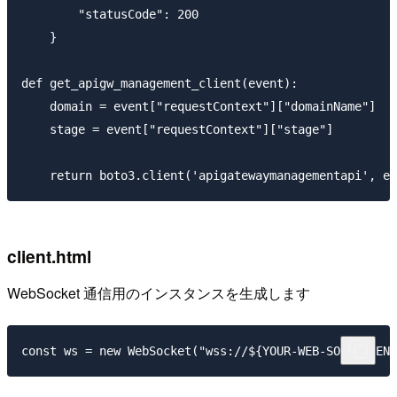
        "statusCode": 200

    }

def get_apigw_management_client(event):

    domain = event["requestContext"]["domainName"]

    stage = event["requestContext"]["stage"]

client.html
WebSocket 通信用のインスタンスを生成します