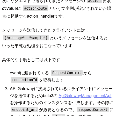
次にリクエストで送られてきたメッセージの
要素
action
のValueに
という文字列が設定されていた場
actionRoute
合に起動するaction_handlerです。
メッセージを送信してきたクライアントに対し
というメッセージを送信すると
{"message": "sample"}
いった単純な処理をおこなっています
具体的な手順としては以下です
eventに渡されてくる
から
RequestContext
を取得します
connectionId
API Gatewayに接続されているクライアントにメッセー
ジを送信するためboto3の
ApiGatewayManagementApi
を操作するためのインスタンスを生成します。その際に
が必要となるので、
に
endpoint_url
requestContext