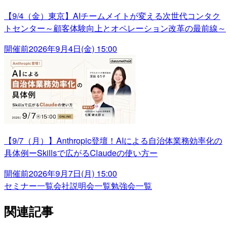
【9/4（金）東京】AIチームメイトが変える次世代コンタク
トセンター～顧客体験向上とオペレーション改革の最前線～
開催前
2026年9月4日(金) 15:00
【9/7（月）】Anthropic登壇！AIによる自治体業務効率化の
具体例ーSkillsで広がるClaudeの使い方ー
開催前
2026年9月7日(月) 15:00
セミナー一覧
会社説明会一覧
勉強会一覧
関連記事