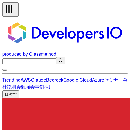
produced by Classmethod
Trending
AWS
Claude
Bedrock
Google Cloud
Azure
セミナー
会
社説明会
勉強会
事例
採用
目次