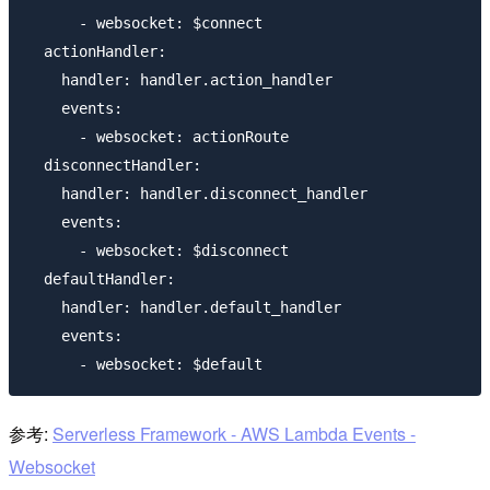
      - websocket: $connect

  actionHandler:

    handler: handler.action_handler

    events:

      - websocket: actionRoute

  disconnectHandler:

    handler: handler.disconnect_handler

    events:

      - websocket: $disconnect

  defaultHandler:

    handler: handler.default_handler

    events:

参考:
Serverless Framework - AWS Lambda Events -
Websocket