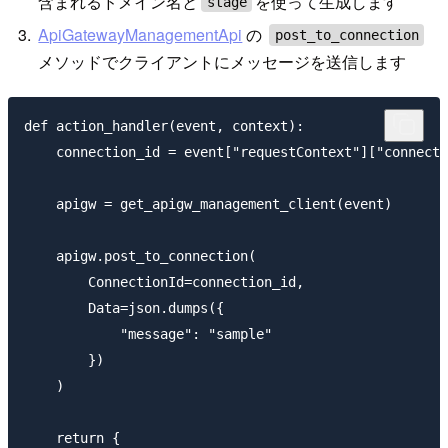
含まれるドメイン名と
を使って生成します
stage
ApiGatewayManagementApi
の
post_to_connection
メソッドでクライアントにメッセージを送信します
def action_handler(event, context):

    connection_id = event["requestContext"]["connecti
    apigw = get_apigw_management_client(event)

    apigw.post_to_connection(

        ConnectionId=connection_id,

        Data=json.dumps({

            "message": "sample"

        })

    )

    return {
