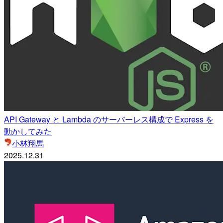
API Gateway と Lambda のサーバーレス構成で Express を
動かしてみた
小林翔馬
2025.12.31