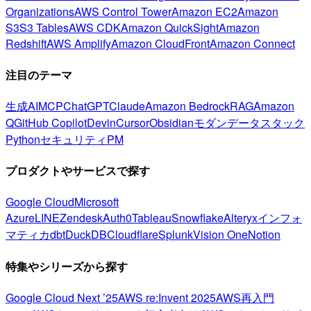
Organizations
AWS Control Tower
Amazon EC2
Amazon
S3
S3 Tables
AWS CDK
Amazon QuickSight
Amazon
Redshift
AWS Amplify
Amazon CloudFront
Amazon Connect
注目のテーマ
生成AI
MCP
ChatGPT
Claude
Amazon Bedrock
RAG
Amazon
Q
GitHub Copilot
Devin
Cursor
Obsidian
モダンデータスタック
Python
セキュリティ
PM
プロダクトやサービスで探す
Google Cloud
Microsoft
Azure
LINE
Zendesk
Auth0
Tableau
Snowflake
Alteryx
インフォ
マティカ
dbt
DuckDB
Cloudflare
Splunk
Vision One
Notion
特集やシリーズから探す
Google Cloud Next ’25
AWS re:Invent 2025
AWS再入門