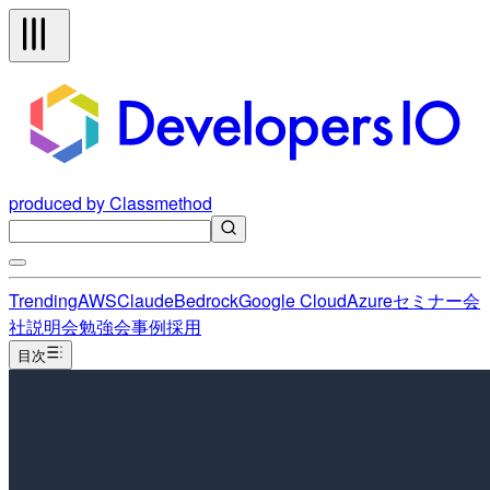
produced by Classmethod
Trending
AWS
Claude
Bedrock
Google Cloud
Azure
セミナー
会
社説明会
勉強会
事例
採用
目次