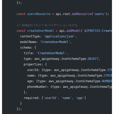
    });
    const
 usersResource
 =
 api.root.
addResource
(
'users'
);
    // bodyのパラメータバリデーションモデル
    const
 createUserModel
 =
 api.
addModel
(
`${
PREFIX
}-Create
      contentType: 
'application/json'
,
      modelName: 
'CreateUserModel'
,
      schema: {
        title: 
'CreateUserModel'
,
        type: aws_apigateway.JsonSchemaType.
OBJECT
,
        properties: {
          userId: {type: aws_apigateway.JsonSchemaType.
STR
          name: {type: aws_apigateway.JsonSchemaType.
STRIN
          age: {type: aws_apigateway.JsonSchemaType.
NUMBER
          phoneNumber: {type: aws_apigateway.JsonSchemaTyp
        },
        required: [
'userId'
, 
'name'
, 
'age'
]
      }
    });