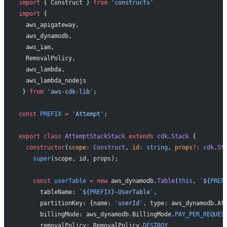
import
 { Construct } 
from
 'constructs'
import
 { 
  aws_apigateway,
  aws_dynamodb,
  aws_iam,
  RemovalPolicy,
  aws_lambda,
  aws_lambda_nodejs
 } 
from
 'aws-cdk-lib'
;
const
 PREFIX
 =
 'Attempt'
;
export
 class
 AttemptStackStack
 extends
 cdk
.
Stack
 {
  constructor
(
scope
:
 Construct
, 
id
:
 string
, 
props
?:
 cdk
.
St
    super
(scope, id, props);
    const
 userTable
 =
 new
 aws_dynamodb.
Table
(
this
, 
`${
PREF
      tableName: 
`${
PREFIX
}-UserTable`
,
      partitionKey: {name: 
'userId'
, type: aws_dynamodb.At
      billingMode: aws_dynamodb.BillingMode.
PAY_PER_REQUES
      removalPolicy: RemovalPolicy.
DESTROY