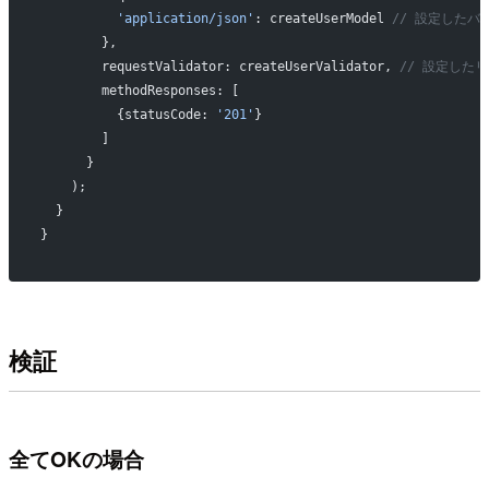
          'application/json'
: createUserModel 
// 設定した
        },
        requestValidator: createUserValidator, 
// 設定した
        methodResponses: [
          {statusCode: 
'201'
}
        ]
      }
    );
  }
}
検証
全てOKの場合