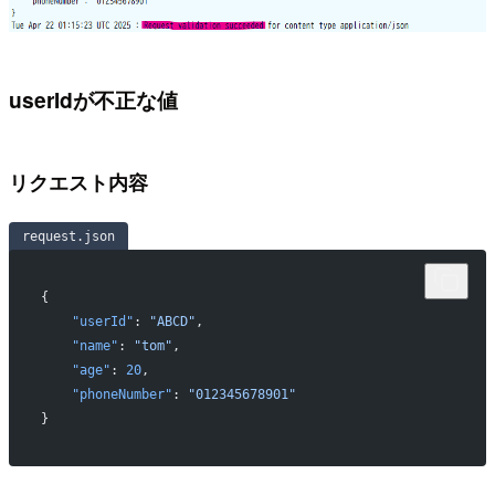
userIdが不正な値
リクエスト内容
request.json
{
    "userId"
: 
"ABCD"
,
    "name"
: 
"tom"
,
    "age"
: 
20
,
    "phoneNumber"
: 
"012345678901"
}