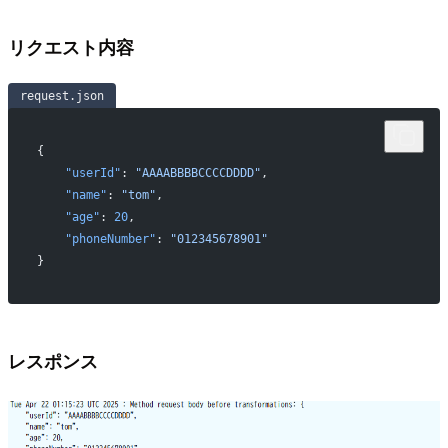
リクエスト内容
request.json
{
    "userId"
: 
"AAAABBBBCCCCDDDD"
,
    "name"
: 
"tom"
,
    "age"
: 
20
,
    "phoneNumber"
: 
"012345678901"
}
レスポンス