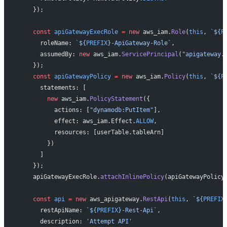
    });
    const
 apiGatewayExecRole
 =
 new
 aws_iam.
Role
(
this
, 
`${
P
      roleName: 
`${
PREFIX
}-ApiGateway-Role`
,
      assumedBy: 
new
 aws_iam.
ServicePrincipal
(
"apigateway.
    });
    const
 apiGatewayPolicy
 =
 new
 aws_iam.
Policy
(
this
, 
`${
P
      statements: [
        new
 aws_iam.
PolicyStatement
({
          actions: [
"dynamodb:PutItem"
],
          effect: aws_iam.Effect.
ALLOW
,
          resources: [userTable.tableArn]
        })
      ]
    });
    apiGatewayExecRole.
attachInlinePolicy
(apiGatewayPolicy
    const
 api
 =
 new
 aws_apigateway.
RestApi
(
this
, 
`${
PREFIX
      restApiName: 
`${
PREFIX
}-Rest-Api`
,
      description: 
'Attempt API'