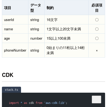
データ
必須項
項目
制約
型
目
userId
string
16文字
〇
name
string
1文字以上20文字未満
〇
age
number
15以上100未満
〇
0始まりの11桁以上14桁
phoneNumber
string
×
未満
CDK
stack.ts
import
 *
 as
 cdk 
from
 'aws-cdk-lib'
;