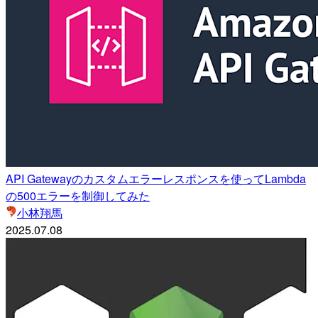
API Gatewayのカスタムエラーレスポンスを使ってLambda
の500エラーを制御してみた
小林翔馬
2025.07.08