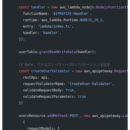
    const
 handler
 =
 new
 aws_lambda_nodejs.
NodejsFunction
(
t
      functionName: 
`${
PREFIX
}-Handler`
,
      runtime: aws_lambda.Runtime.
NODEJS_20_X
,
      entry: 
'lambda/index.ts'
,
      handler: 
'handler'
,
    });
    userTable.
grantReadWriteData
(handler);
    // Note: リクエストパラメータのバリデーションを設定
    const
 createUserValidator
 =
 new
 aws_apigateway.
Request
      restApi: api,
      requestValidatorName: 
'CreateUser-Validator'
,
      validateRequestBody: 
true
,
      validateRequestParameters: 
true
    })
    usersResource.
addMethod
(
'POST'
, 
new
 aws_apigateway.
Lam
      {
        requestModels: {